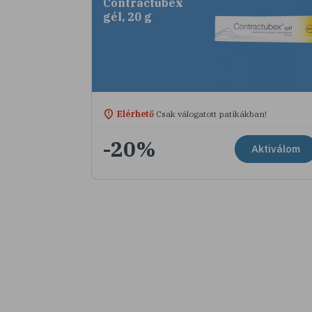
Contractubex
gél, 20 g
Elérhető
Csak válogatott patikákban!
-20%
Aktiválom