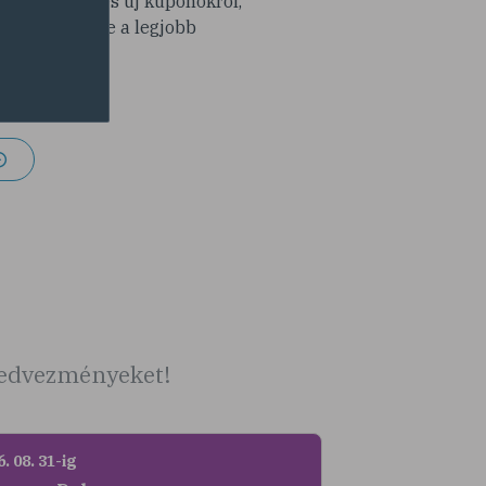
modra érdekes új kuponokról,
y ne maradj le a legjobb
latokról!
 kedvezményeket!
. 08. 31-ig
2026. 08. 31-ig