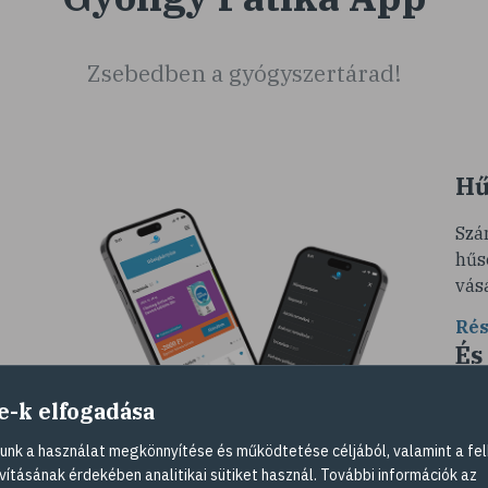
Zsebedben a gyógyszertárad!
Hű
Szá
hűs
vás
Rés
És
so
e-k elfogadása
Ére
nk a használat megkönnyítése és működtetése céljából, valamint a fel
és
vag
vításának érdekében analitikai sütiket használ. További információk az