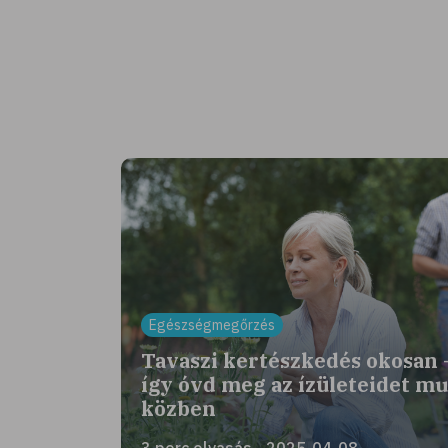
Egészségmegőrzés
Tavaszi kertészkedés okosan 
így óvd meg az ízületeidet m
közben
3 perc olvasás - 2025-04-08