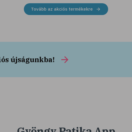
Tovább az akciós termékekre
iós újságunkba!
Gyöngy Patika App