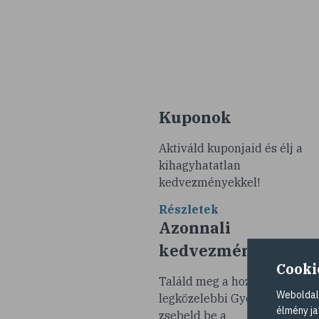
Kuponok
Aktiváld kuponjaid és élj a
kihagyhatatlan
kedvezményekkel!
Részletek
Azonnali
kedvezmények
Cooki
Találd meg a hozzád
Weboldalu
legközelebbi Gyöngy Patikát 
élmény ja
zsebeld be a