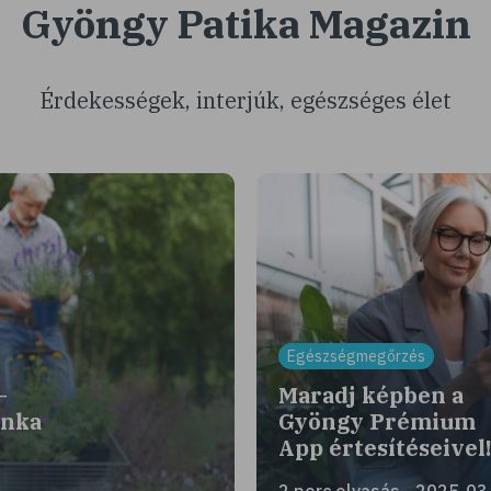
Gyöngy Patika Magazin
Érdekességek, interjúk, egészséges élet
Egészségmegőrzés
–
Maradj képben a
unka
Gyöngy Prémium
App értesítéseivel
2 perc olvasás - 2025-03