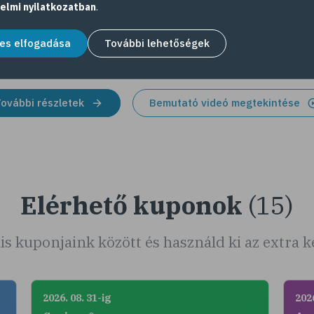
szá
elmi nyilatkozatban
.
hog
aján
es elfogadása
További lehetőségek
ovábbi részletek
Bemutató videó megtekintése
Elérhető kuponok
(15)
is kuponjaink között és használd ki az extra
2026. 08. 31-ig
2026