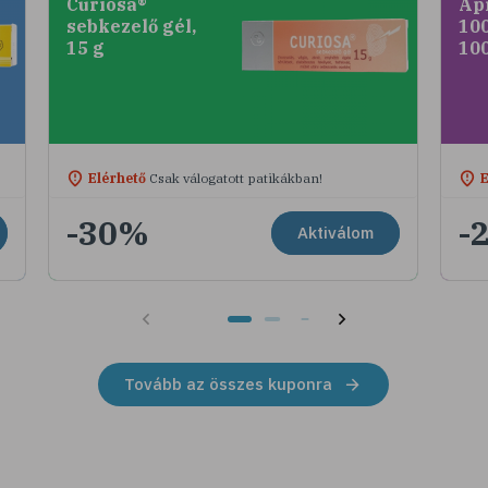
Curiosa®
Ap
sebkezelő gél,
100
15 g
10
Elérhető
Csak válogatott patikákban!
E
-30%
-
Aktiválom
Tovább az összes kuponra