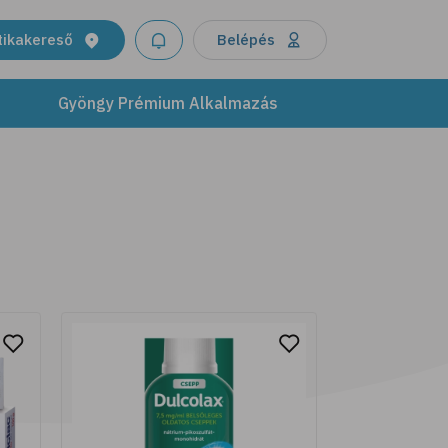
termékeinkkel támogasd bőröd
egészségét és ragyogását. Modern
tikakereső
Belépés
formulák, melyek ötvözik a tudomány
újításait a természet kincseivel.
Gyöngy Prémium Alkalmazás
További részletek