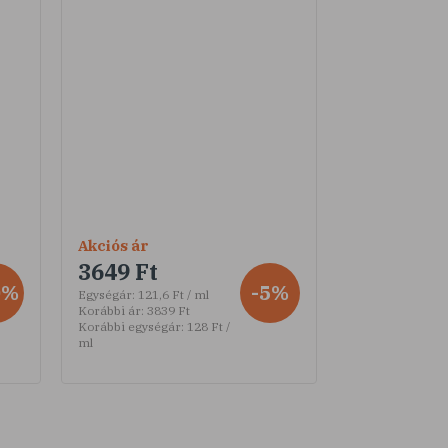
Akciós ár
3649 Ft
0%
-5%
Egységár:
121,6 Ft / ml
Korábbi ár:
3839 Ft
Korábbi egységár:
128 Ft /
ml