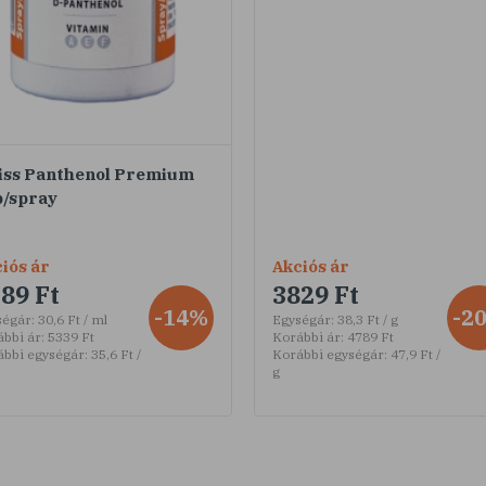
iss Panthenol Premium
b/spray
iós ár
Akciós ár
89 Ft
3829 Ft
-14%
-2
ségár:
30,6 Ft / ml
Egységár:
38,3 Ft / g
bbi ár:
5339 Ft
Korábbi ár:
4789 Ft
ábbi egységár:
35,6 Ft /
Korábbi egységár:
47,9 Ft /
g