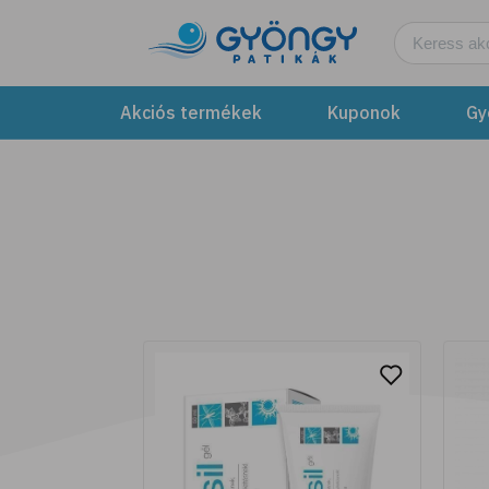
Legyen fűszerkertünk!
További részletek
Akciós termékek
Kuponok
Gy