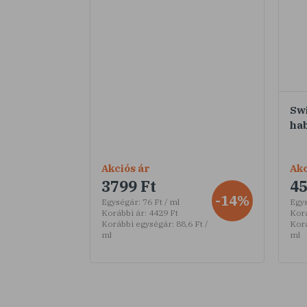
Sw
ha
Akciós ár
Akc
3799 Ft
45
-14%
Egységár:
76 Ft / ml
Egy
Korábbi ár:
4429 Ft
Korá
Korábbi egységár:
88,6 Ft /
Kor
ml
ml