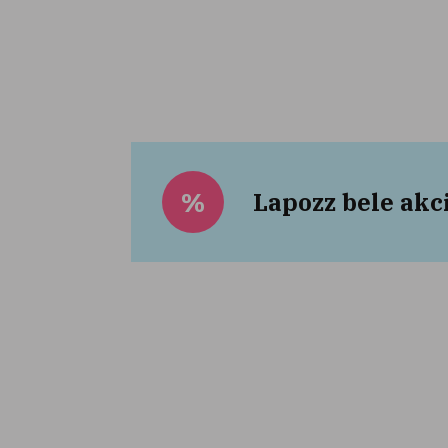
Lapozz bele akc
%