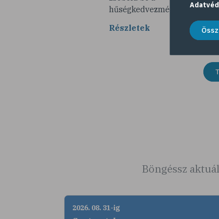
Adatvéd
hűségkedvezményeket!
Részletek
Össz
T
Böngéssz aktuál
2026. 08. 31-ig