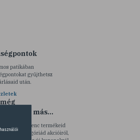
ségpontok
mos patikában
égpontokat gyűjthetsz
árlásaid után.
zletek
 még
k minden más…
tesítünk kedvenc termékeid
használói
y termékkategóriád akcióiról,