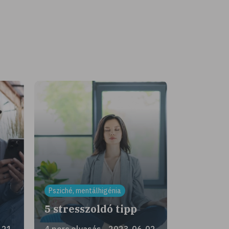
Psziché, mentálhigénia
!
5 stresszoldó tipp
-21
4 perc olvasás - 2023-06-02