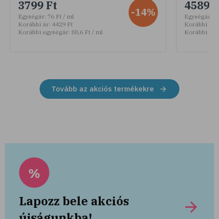
3799 Ft
4589 F
-14%
Egységár:
76 Ft / ml
Egységár:
30
Korábbi ár:
4429 Ft
Korábbi ár:
Korábbi egységár:
88,6 Ft / ml
Korábbi egy
Tovább az akciós termékekre
%
Lapozz bele akciós
újságunkba!