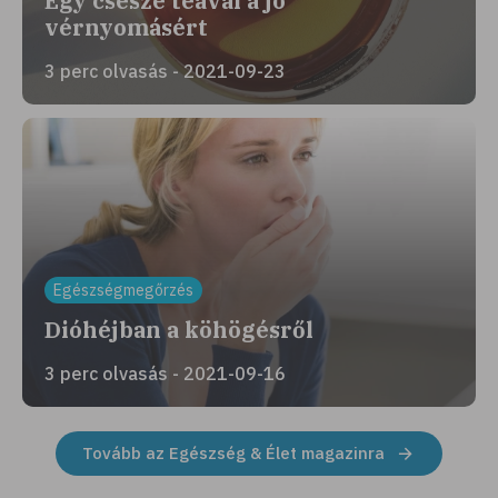
Egy csésze teával a jó
vérnyomásért
3 perc olvasás - 2021-09-23
Egészségmegőrzés
Dióhéjban a köhögésről
3 perc olvasás - 2021-09-16
Tovább az Egészség & Élet magazinra