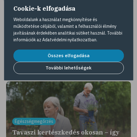
Cookie-k elfogadása
Weboldalunk a használat megkönnyítése és
működtetése céljából, valamint a felhasználói élmény
Tovább az összes kuponra
javításának érdekében analitikai sütiket használ. További
információk az
Adatvédelmi nyilatkozatban
.
Gyöngy Patika Magazin
Összes elfogadása
További lehetőségek
Érdekességek, interjúk, egészséges élet
Egészségmegőrzés
Tavaszi kertészkedés okosan – így