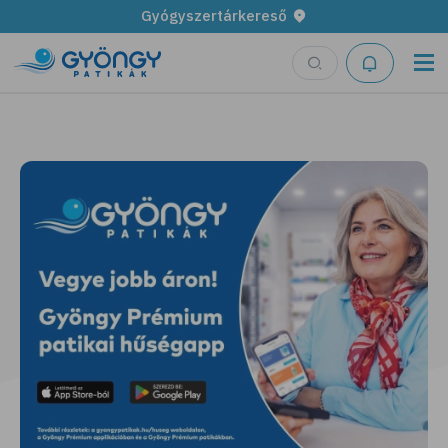
Gyógyszertárkereső
Legyen fűszerkertünk!
További részletek