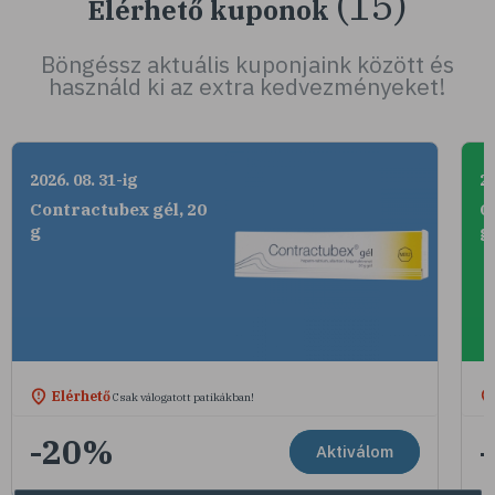
(15)
Elérhető kuponok
Böngéssz aktuális kuponjaink között és
használd ki az extra kedvezményeket!
2026. 08. 31-ig
20
Contractubex gél, 20
C
g
g
Elérhető
Csak válogatott patikákban!
-20%
Aktiválom