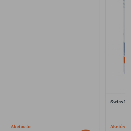
Swiss Pa
Akciós ár
Akciós ár