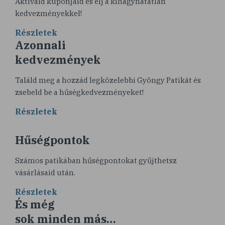
Aktiváld kuponjaid és élj a kihagyhatatlan
kedvezményekkel!
Részletek
Azonnali
kedvezmények
Találd meg a hozzád legközelebbi Gyöngy Patikát és
zsebeld be a hűségkedvezményeket!
Részletek
Hűségpontok
Számos patikában hűségpontokat gyűjthetsz
vásárlásaid után.
Részletek
És még
sok minden más…