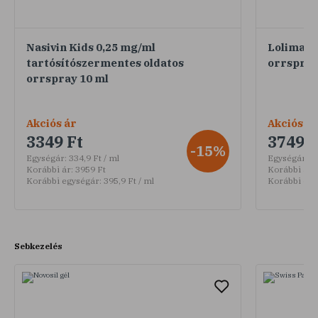
Nasivin Kids 0,25 mg/ml
Lolimari
tartósítószermentes oldatos
orrspray
orrspray 10 ml
Akciós ár
Akciós ár
3349 Ft
3749 F
-15%
Egységár:
334,9 Ft / ml
Egységár:
37
Korábbi ár:
3959 Ft
Korábbi ár:
Korábbi egységár:
395,9 Ft / ml
Korábbi egy
Sebkezelés