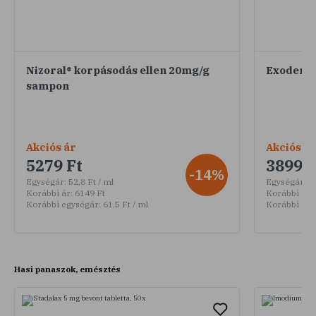
Nizoral® korpásodás ellen 20mg/g
Exoderil
sampon
Akciós ár
Akciós ár
5279 Ft
3899 F
-14%
Egységár:
52,8 Ft / ml
Egységár:
13
Korábbi ár:
6149 Ft
Korábbi ár:
Korábbi egységár:
61,5 Ft / ml
Korábbi egy
Hasi panaszok, emésztés