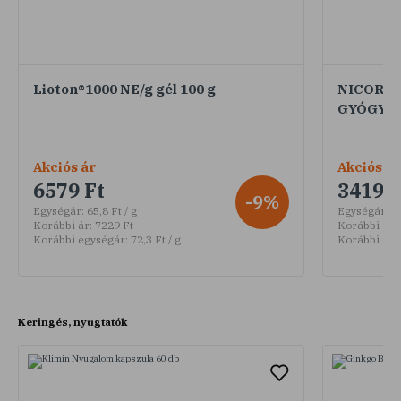
Lioton®1000 NE/g gél 100 g
NICORET
GYÓGYSZ
Akciós ár
Akciós ár
6579 Ft
3419 F
-9%
Egységár:
65,8 Ft / g
Egységár:
11
Korábbi ár:
7229 Ft
Korábbi ár:
Korábbi egységár:
72,3 Ft / g
Korábbi egy
Keringés, nyugtatók