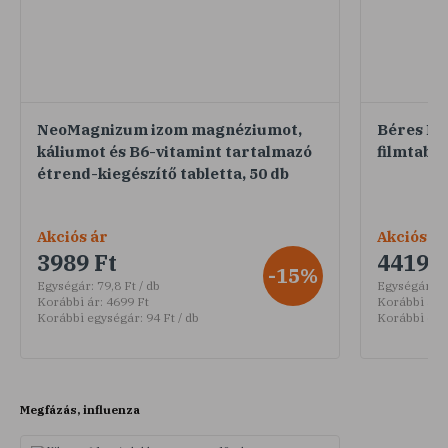
NeoMagnizum izom magnéziumot,
Béres Ma
káliumot és B6-vitamint tartalmazó
filmtable
étrend-kiegészítő tabletta, 50 db
Akciós ár
Akciós ár
3989 Ft
4419 F
-15%
Egységár:
79,8 Ft / db
Egységár:
36
Korábbi ár:
4699 Ft
Korábbi ár:
Korábbi egységár:
94 Ft / db
Korábbi egy
Megfázás, influenza