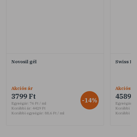
Novosil gél
Swiss Pa
Akciós ár
Akciós ár
3799 Ft
4589 F
-14%
Egységár:
76 Ft / ml
Egységár:
30
Korábbi ár:
4429 Ft
Korábbi ár:
Korábbi egységár:
88,6 Ft / ml
Korábbi egy