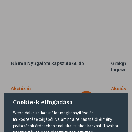
Klimin Nyugalom kapszula 60 db
Ginkgo B
kapszula,
Akciós ár
Akciós ár
2869 Ft
6049 F
-21%
Cookie-k elfogadása
Egységár:
47,8 Ft / db
Egységár:
20
Korábbi ár:
3639 Ft
Korábbi ár:
Korábbi egységár:
60,7 Ft / db
Korábbi egy
Weboldalunk a használat megkönnyítése és
működtetése céljából, valamint a felhasználói élmény
javításának érdekében analitikai sütiket használ. További