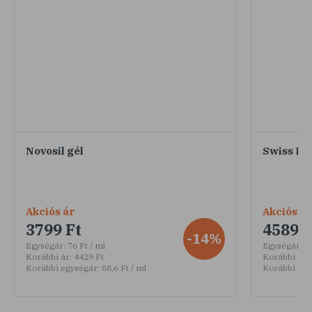
Novosil gél
Swiss Pa
Akciós ár
Akciós ár
3799 Ft
4589 F
-14%
Egységár:
76 Ft / ml
Egységár:
30
Korábbi ár:
4429 Ft
Korábbi ár:
Korábbi egységár:
88,6 Ft / ml
Korábbi egy