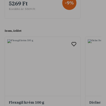
-9%
5269 Ft
Korábbi ár:
5809 Ft
Izom, ízület
Flexagil krém 100 g
Diclac Do