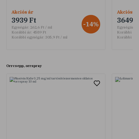
Akciós ár
Akciós ár
3939 Ft
3649 F
-14%
Egységár:
262,6 Ft / ml
Egységár:
36
Korábbi ár:
4589 Ft
Korábbi ár:
Korábbi egységár:
305,9 Ft / ml
Korábbi egy
Orrcsepp, orrspray