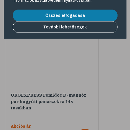
információk az
Adatvédelmi nyilatkozatban
.
Kiválasztás
Összes elfogadása
További lehetőségek
UROEXPRESS Femidoc D-mannóz
por húgyúti panaszokra 14x
tasakban
Akciós ár