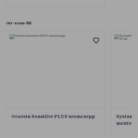
Orr-szem-fül
Ocutein Sensitive PLUS szemcsepp
Systane® 
mentes l