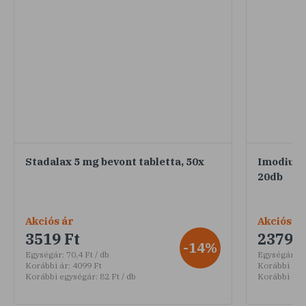
Stadalax 5 mg bevont tabletta, 50x
Imodium®
20db
Akciós ár
Akciós ár
3519 Ft
2379 F
-14%
Egységár:
70,4 Ft / db
Egységár:
11
Korábbi ár:
4099 Ft
Korábbi ár:
Korábbi egységár:
82 Ft / db
Korábbi egy