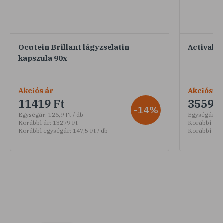
Ocutein Brillant lágyzselatin
Actival J
kapszula 90x
Akciós ár
Akciós ár
11419 Ft
3559 F
-14%
Egységár:
126,9 Ft / db
Egységár:
59
Korábbi ár:
13279 Ft
Korábbi ár:
Korábbi egységár:
147,5 Ft / db
Korábbi egy