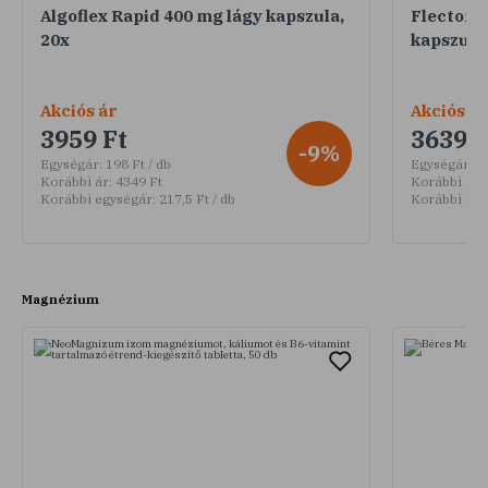
Algoflex Rapid 400 mg lágy kapszula,
Flector D
20x
kapszula
Akciós ár
Akciós ár
3959 Ft
3639 F
-9%
Egységár:
198 Ft / db
Egységár:
18
Korábbi ár:
4349 Ft
Korábbi ár:
Korábbi egységár:
217,5 Ft / db
Korábbi egy
Magnézium