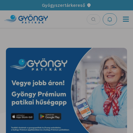
Gyógyszertárkereső
Legyen fűszerkertünk!
További részletek