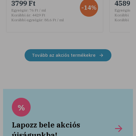
3799 Ft
4589 F
-14%
Egységár:
76 Ft / ml
Egységár:
30
Korábbi ár:
4429 Ft
Korábbi ár:
Korábbi egységár:
88,6 Ft / ml
Korábbi egy
Tovább az akciós termékekre
%
Lapozz bele akciós
újságunkba!