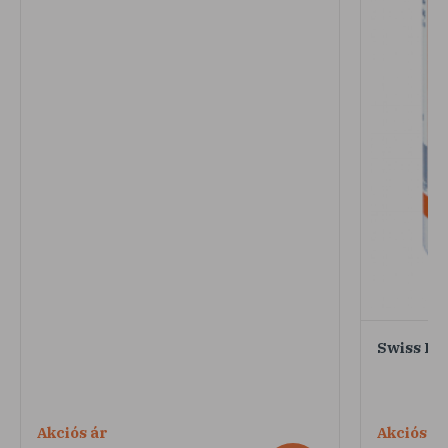
Swiss Pa
Akciós ár
Akciós ár