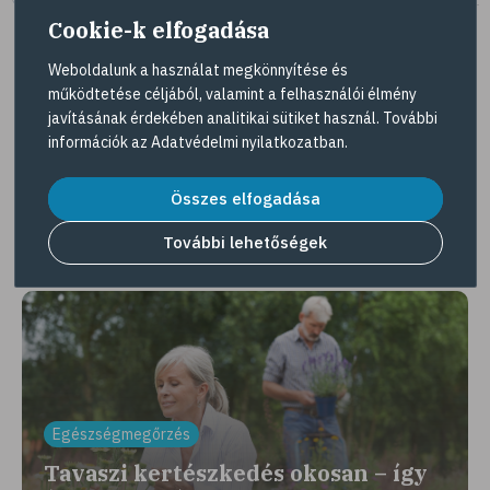
Cookie-k elfogadása
Weboldalunk a használat megkönnyítése és
működtetése céljából, valamint a felhasználói élmény
Tovább az összes kuponra
javításának érdekében analitikai sütiket használ. További
információk az
Adatvédelmi nyilatkozatban
.
Gyöngy Patika Magazin
Összes elfogadása
További lehetőségek
Érdekességek, interjúk, egészséges élet
Egészségmegőrzés
Tavaszi kertészkedés okosan – így