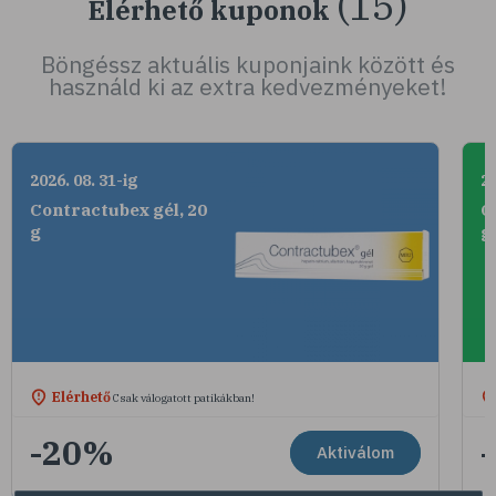
(15)
Elérhető kuponok
Böngéssz aktuális kuponjaink között és
használd ki az extra kedvezményeket!
2026. 08. 31-ig
20
Contractubex gél, 20
C
g
g
Elérhető
Csak válogatott patikákban!
-20%
Aktiválom