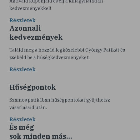
Aktiváld kuponjaid és élj a kihagyhatatlan
kedvezményekkel!
Részletek
Azonnali
kedvezmények
Találd meg a hozzád legközelebbi Gyöngy Patikát és
zsebeld be a hűségkedvezményeket!
Részletek
Hűségpontok
Számos patikában hűségpontokat gyűjthetsz
vásárlásaid után.
Részletek
És még
sok minden más…