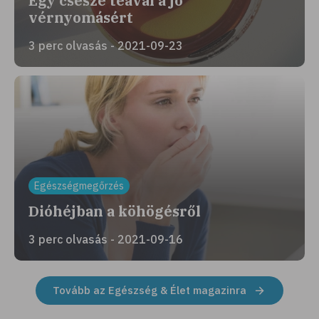
Egy csésze teával a jó
vérnyomásért
3 perc olvasás - 2021-09-23
Egészségmegőrzés
Dióhéjban a köhögésről
3 perc olvasás - 2021-09-16
Tovább az Egészség & Élet magazinra