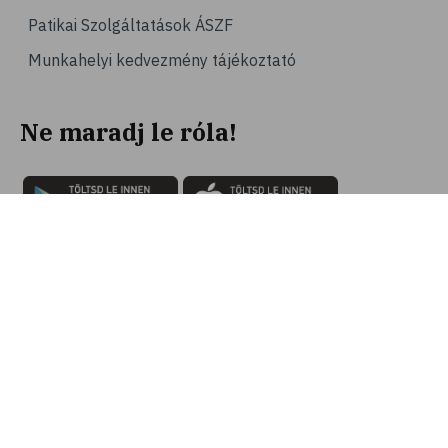
Patikai Szolgáltatások ÁSZF
Munkahelyi kedvezmény tájékoztató
Ne maradj le róla!
Iratkozz fel hírlevelünkre!
Nézd meg az aktuális kupon akciókat és
aktiváld, hogy megkapd a kedvezményt! Az
aktiválás után, a vásárláskor csak fel kell
mutatnod a virtuális vagy plasztik
kártyádat.