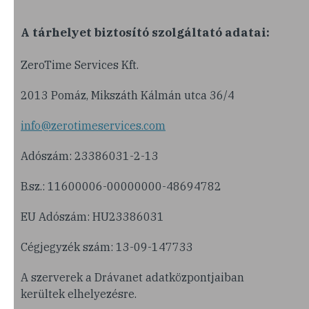
A tárhelyet biztosító szolgáltató adatai:
ZeroTime Services Kft.
2013 Pomáz, Mikszáth Kálmán utca 36/4
info@zerotimeservices.com
Adószám: 23386031-2-13
B.sz.: 11600006-00000000-48694782
EU Adószám: HU23386031
Cégjegyzék szám: 13-09-147733
A szerverek a Drávanet adatközpontjaiban
kerültek elhelyezésre.