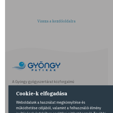
Vissza a kezdőoldalra
A Gyöngy gyógyszertárat közforgalmú
gyógyszertárként üzemeltető egyes
gazdasági társaságok felelnek az adott
Cookie-k elfogadása
gyógyszertár működésért. A Gyöngy
gyógyszertárak listáját és elérhetőségeit a
Weboldalunk a használat megkönnyítése és
Gyógyszertár kereső
oldalon tekintheti meg.
működtetése céljából, valamint a felhasználói élmény