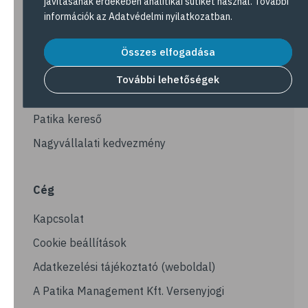
javításának érdekében analitikai sütiket használ. További
információk az
Adatvédelmi nyilatkozatban
.
Navigáció
Akciós termékek
Összes elfogadása
Dermokozmetikumok
További lehetőségek
Gyöngy Patika Magazin
Patika kereső
Nagyvállalati kedvezmény
Cég
Kapcsolat
Cookie beállítások
Adatkezelési tájékoztató (weboldal)
A Patika Management Kft. Versenyjogi