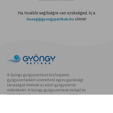
Ha további segítségre van szükséged, írj a
címre!
huseg@gyongypatikak.hu
A Gyöngy gyógyszertárat közforgalmú
gyógyszertárként üzemeltető egyes gazdasági
társaságok felelnek az adott gyógyszertár
működésért. A Gyöngy gyógyszertárak listáját és
elérhetőségeit a
Gyógyszertár kereső
oldalon
tekintheti meg.
Navigáció