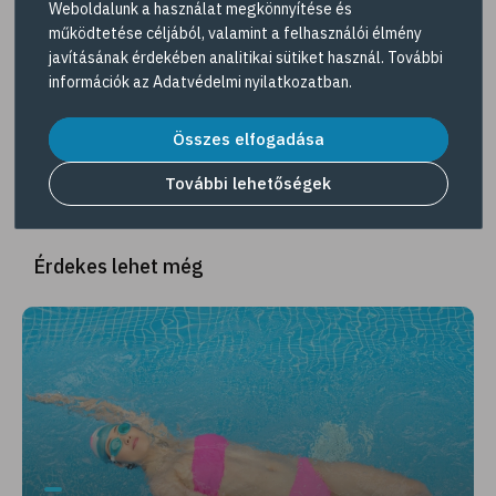
Weboldalunk a használat megkönnyítése és
működtetése céljából, valamint a felhasználói élmény
javításának érdekében analitikai sütiket használ. További
Hasznosnak találta amit olvasott?
információk az
Adatvédelmi nyilatkozatban
.
Tetszett a cikk? Ossza meg barátaival!
Összes elfogadása
Megosztás
További lehetőségek
Érdekes lehet még