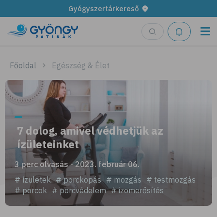
Gyógyszertárkereső
Főoldal
Egészség & Élet
7 dolog, amivel védhetjük az
ízületeinket
3 perc olvasás - 2023. február 06.
# ízületek
# porckopás
# mozgás
# testmozgás
# porcok
# porcvédelem
# izomerősítés