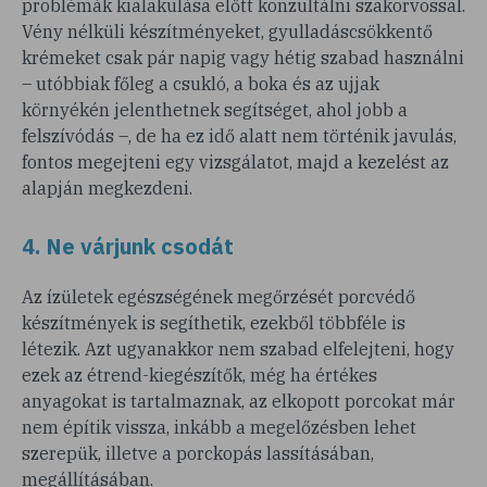
problémák kialakulása előtt konzultálni szakorvossal.
Vény nélküli készítményeket, gyulladáscsökkentő
krémeket csak pár napig vagy hétig szabad használni
– utóbbiak főleg a csukló, a boka és az ujjak
környékén jelenthetnek segítséget, ahol jobb a
felszívódás –, de ha ez idő alatt nem történik javulás,
fontos megejteni egy vizsgálatot, majd a kezelést az
alapján megkezdeni.
4. Ne várjunk csodát
Az ízületek egészségének megőrzését porcvédő
készítmények is segíthetik, ezekből többféle is
létezik. Azt ugyanakkor nem szabad elfelejteni, hogy
ezek az étrend-kiegészítők, még ha értékes
anyagokat is tartalmaznak, az elkopott porcokat már
nem építik vissza, inkább a megelőzésben lehet
szerepük, illetve a porckopás lassításában,
megállításában.