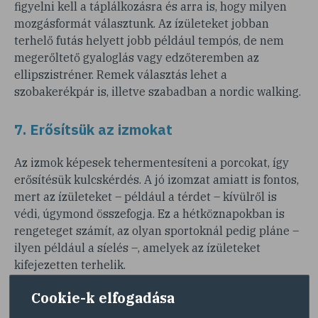
figyelni kell a táplálkozásra és arra is, hogy milyen
mozgásformát választunk. Az ízületeket jobban
terhelő futás helyett jobb például tempós, de nem
megerőltető gyaloglás vagy edzőteremben az
ellipszistréner. Remek választás lehet a
szobakerékpár is, illetve szabadban a nordic walking.
7. Erősítsük az izmokat
Az izmok képesek tehermentesíteni a porcokat, így
erősítésük kulcskérdés. A jó izomzat amiatt is fontos,
mert az ízületeket – például a térdet – kívülről is
védi, úgymond összefogja. Ez a hétköznapokban is
rengeteget számít, az olyan sportoknál pedig pláne –
ilyen például a síelés –, amelyek az ízületeket
kifejezetten terhelik.
Cookie-k elfogadása