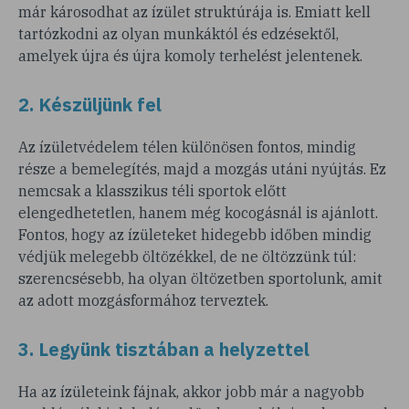
már károsodhat az ízület struktúrája is. Emiatt kell
tartózkodni az olyan munkáktól és edzésektől,
amelyek újra és újra komoly terhelést jelentenek.
2. Készüljünk fel
Az ízületvédelem télen különösen fontos, mindig
része a bemelegítés, majd a mozgás utáni nyújtás. Ez
nemcsak a klasszikus téli sportok előtt
elengedhetetlen, hanem még kocogásnál is ajánlott.
Fontos, hogy az ízületeket hidegebb időben mindig
védjük melegebb öltözékkel, de ne öltözzünk túl:
szerencsésebb, ha olyan öltözetben sportolunk, amit
az adott mozgásformához terveztek.
3. Legyünk tisztában a helyzettel
Ha az ízületeink fájnak, akkor jobb már a nagyobb