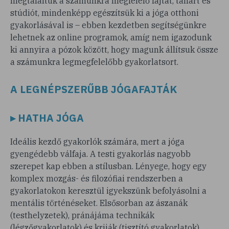
megtaláltuk a számunkra megfelelő fajtát, tanárt és
stúdiót, mindenképp egészítsük ki a jóga otthoni
gyakorlásával is – ebben kezdetben segítségünkre
lehetnek az online programok, amíg nem igazodunk
ki annyira a pózok között, hogy magunk állítsuk össze
a számunkra legmegfelelőbb gyakorlatsort.
A LEGNÉPSZERŰBB JÓGAFAJTÁK
▸ HATHA JÓGA
Ideális kezdő gyakorlók számára, mert a jóga
gyengédebb válfaja. A testi gyakorlás nagyobb
szerepet kap ebben a stílusban. Lényege, hogy egy
komplex mozgás- és filozófiai rendszerben a
gyakorlatokon keresztül igyekszünk befolyásolni a
mentális történéseket. Elsősorban az ászanák
(testhelyzetek), pránájáma technikák
(légzőgyakorlatok) és kriják (tisztító gyakorlatok)