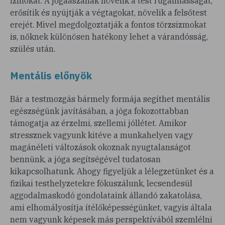
izmokat. A jógaászanák növelik a test rugalmasságát,
erősítik és nyújtják a végtagokat, növelik a felsőtest
erejét. Mivel megdolgoztatják a fontos törzsizmokat
is, nőknek különösen hatékony lehet a várandósság,
szülés után.
Mentális előnyök
Bár a testmozgás bármely formája segíthet mentális
egészségünk javításában, a jóga fokozottabban
támogatja az érzelmi, szellemi jóllétet. Amikor
stressznek vagyunk kitéve a munkahelyen vagy
magánéleti változások okoznak nyugtalanságot
bennünk, a jóga segítségével tudatosan
kikapcsolhatunk. Ahogy figyeljük a lélegzetünket és a
fizikai testhelyzetekre fókuszálunk, lecsendesül
aggodalmaskodó gondolataink állandó zakatolása,
ami elhomályosítja ítélőképességünket, vagyis általa
nem vagyunk képesek más perspektívából szemlélni