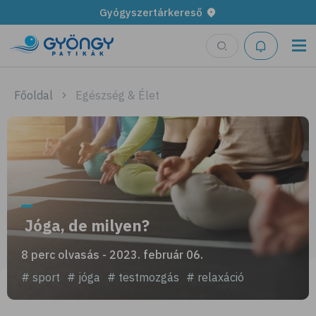
Gyógyszertárkereső
Főoldal
Egészség & Élet
Jóga, de milyen?
8 perc olvasás - 2023. február 06.
# sport
# jóga
# testmozgás
# relaxáció