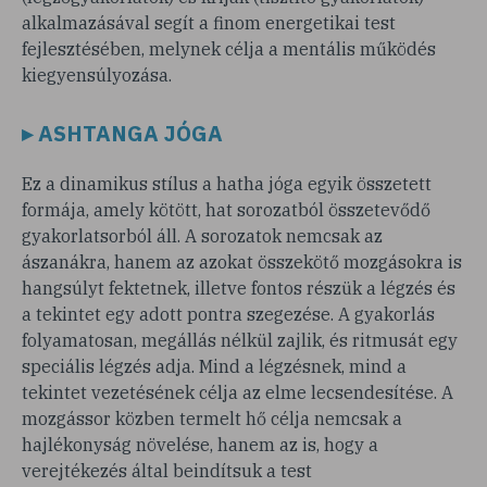
alkalmazásával segít a finom energetikai test
fejlesztésében, melynek célja a mentális működés
kiegyensúlyozása.
▸ ASHTANGA JÓGA
Ez a dinamikus stílus a hatha jóga egyik összetett
formája, amely kötött, hat sorozatból összetevődő
gyakorlatsorból áll. A sorozatok nemcsak az
ászanákra, hanem az azokat összekötő mozgásokra is
hangsúlyt fektetnek, illetve fontos részük a légzés és
a tekintet egy adott pontra szegezése. A gyakorlás
folyamatosan, megállás nélkül zajlik, és ritmusát egy
speciális légzés adja. Mind a légzésnek, mind a
tekintet vezetésének célja az elme lecsendesítése. A
mozgássor közben termelt hő célja nemcsak a
hajlékonyság növelése, hanem az is, hogy a
verejtékezés által beindítsuk a test