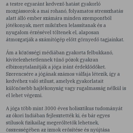
a testre egyaránt kedvező hatást gyakorló
mozgássorok a mai rohanó, folyamatos stresszhatás
alatt álló ember számára minden szempontból
jótékonyak, mert miközben lelassítanak és a
nyugalom érzésével töltenek el, alaposan
átmozgatják a számítógép előtt görnyedő tagjainkat.
Ám a közösségi médiában gyakorta felbukkanó,
kivitelezhetetlennek tűnő pózok gyakran
elbizonytalanítják a jóga iránt érdeklődőket.
Szerencsére a jógának számos válfaja létezik, így a
kedvéhez való stílust, amelyek gyakorlatait
különösebb hajlékonyság vagy rugalmasság nélkül is
el lehet végezni.
A jóga több mint 3000 éves holisztikus tudományát
az ókori Indiában fejlesztették ki, és bár egyes
stílusok fizikailag megerőltetők lehetnek,
összességében az izmok erősítése és nyújtása