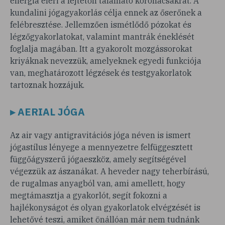
energia eléri a fejtetőn található koronacsakrát. A
kundalini jógagyakorlás célja ennek az őserőnek a
felébresztése. Jellemzően ismétlődő pózokat és
légzőgyakorlatokat, valamint mantrák éneklését
foglalja magában. Itt a gyakorolt mozgássorokat
kriyáknak nevezzük, amelyeknek egyedi funkciója
van, meghatározott légzések és testgyakorlatok
tartoznak hozzájuk.
▸ AERIAL JÓGA
Az air vagy antigravitációs jóga néven is ismert
jógastílus lényege a mennyezetre felfüggesztett
függőágyszerű jógaeszköz, amely segítségével
végezzük az ászanákat. A heveder nagy teherbírású,
de rugalmas anyagból van, ami amellett, hogy
megtámasztja a gyakorlót, segít fokozni a
hajlékonyságot és olyan gyakorlatok elvégzését is
lehetővé teszi, amiket önállóan már nem tudnánk