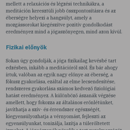
mellett a relaxációs és légzési technikákra, a
meditáción keresztüli jobb összpontosításra és az
éberségre helyezi a hangsúlyt, amely a
mozgássorokat kiegészítve pozitív gondolkodást
eredményez mind a jógaszőnyegen, mind azon kívül.
Fizikai előnyök
Sokan úgy gondolják, a jóga fizikailag kevésbé tart
edzésben, inkább a meditációról szól. És bár ahogy
írtuk, valóban az egyik nagy előnye az éberség, a
fókusz gyakorlása, ezáltal az elme lecsendesítése,
rendszeres gyakorlása számos kedvező fiziológiai
hatást eredményez. A különböző ászanák végzése
amellett, hogy fokozza az általános erőnlétünket,
javíthatja a szív- és érrendszer egészségét,
kiegyensúlyozhatja a vérnyomást, fejleszti az
egyensúlyunkat, tonizálja, lazítja a túlerőltetett