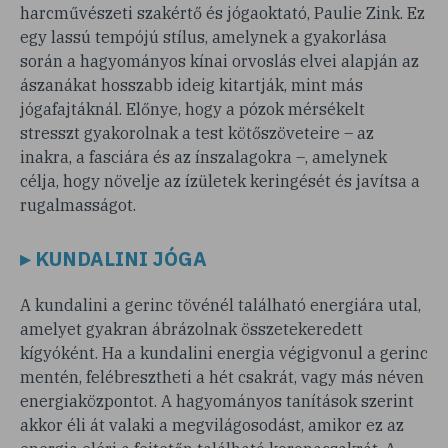
harcművészeti szakértő és jógaoktató, Paulie Zink. Ez
egy lassú tempójú stílus, amelynek a gyakorlása
során a hagyományos kínai orvoslás elvei alapján az
ászanákat hosszabb ideig kitartják, mint más
jógafajtáknál. Előnye, hogy a pózok mérsékelt
stresszt gyakorolnak a test kötőszöveteire – az
inakra, a fasciára és az ínszalagokra –, amelynek
célja, hogy növelje az ízületek keringését és javítsa a
rugalmasságot.
▸ KUNDALINI JÓGA
A kundalini a gerinc tövénél található energiára utal,
amelyet gyakran ábrázolnak összetekeredett
kígyóként. Ha a kundalini energia végigvonul a gerinc
mentén, felébresztheti a hét csakrát, vagy más néven
energiaközpontot. A hagyományos tanítások szerint
akkor éli át valaki a megvilágosodást, amikor ez az