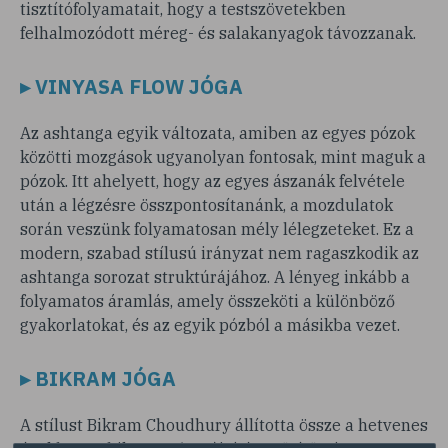
tisztítófolyamatait, hogy a testszövetekben
felhalmozódott méreg- és salakanyagok távozzanak.
▸ VINYASA FLOW JÓGA
Az ashtanga egyik változata, amiben az egyes pózok
közötti mozgások ugyanolyan fontosak, mint maguk a
pózok. Itt ahelyett, hogy az egyes ászanák felvétele
után a légzésre összpontosítanánk, a mozdulatok
során veszünk folyamatosan mély lélegzeteket. Ez a
modern, szabad stílusú irányzat nem ragaszkodik az
ashtanga sorozat struktúrájához. A lényeg inkább a
folyamatos áramlás, amely összeköti a különböző
gyakorlatokat, és az egyik pózból a másikba vezet.
▸ BIKRAM JÓGA
A stílust Bikram Choudhury állította össze a hetvenes