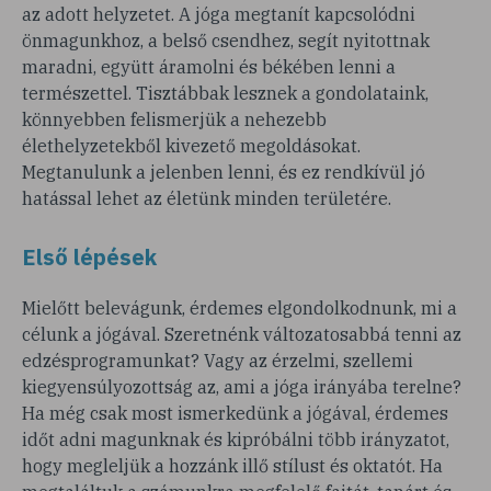
az adott helyzetet. A jóga megtanít kapcsolódni
önmagunkhoz, a belső csendhez, segít nyitottnak
maradni, együtt áramolni és békében lenni a
természettel. Tisztábbak lesznek a gondolataink,
könnyebben felismerjük a nehezebb
élethelyzetekből kivezető megoldásokat.
Megtanulunk a jelenben lenni, és ez rendkívül jó
hatással lehet az életünk minden területére.
Első lépések
Mielőtt belevágunk, érdemes elgondolkodnunk, mi a
célunk a jógával. Szeretnénk változatosabbá tenni az
edzésprogramunkat? Vagy az érzelmi, szellemi
kiegyensúlyozottság az, ami a jóga irányába terelne?
Ha még csak most ismerkedünk a jógával, érdemes
időt adni magunknak és kipróbálni több irányzatot,
hogy megleljük a hozzánk illő stílust és oktatót. Ha