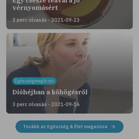
Egy csésze teával a jó
vérnyomásért
3 perc olvasás - 2021-09-23
Egészségmegőrzés
Dióhéjban a köhögésről
3 perc olvasás - 2021-09-16
Tovább az Egészség & Élet magazinra