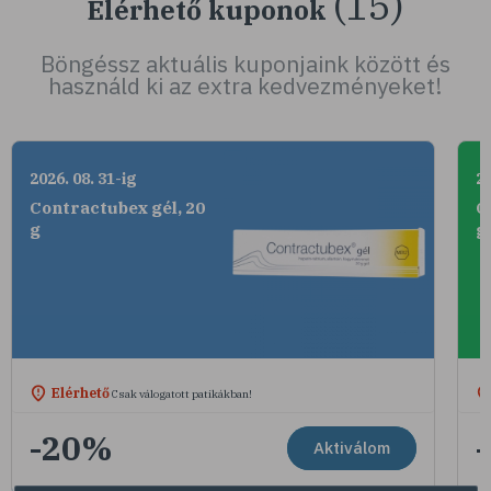
(15)
Elérhető kuponok
Böngéssz aktuális kuponjaink között és
használd ki az extra kedvezményeket!
2026. 08. 31-ig
20
Contractubex gél, 20
C
g
g
Elérhető
Csak válogatott patikákban!
-20%
Aktiválom