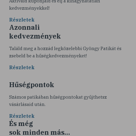
Aktiváld kuponjaid és élj a kihagyhatatlan
kedvezményekkel!
Részletek
Azonnali
kedvezmények
Találd meg a hozzád legközelebbi Gyöngy Patikát és
zsebeld be a hűségkedvezményeket!
Részletek
Hűségpontok
Számos patikában hűségpontokat gyűjthetsz
vásárlásaid után.
Részletek
És még
sok minden más…