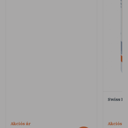
Swiss Pa
Akciós ár
Akciós ár