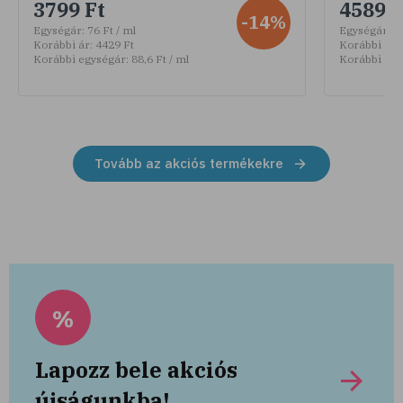
3799 Ft
4589 F
-14%
Egységár:
76 Ft / ml
Egységár:
30
Korábbi ár:
4429 Ft
Korábbi ár:
Korábbi egységár:
88,6 Ft / ml
Korábbi egy
Tovább az akciós termékekre
%
Lapozz bele akciós
újságunkba!