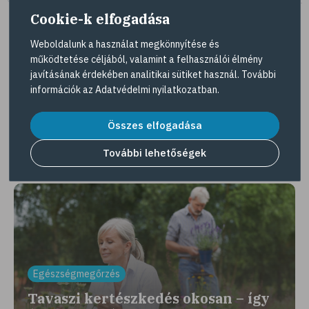
Cookie-k elfogadása
Weboldalunk a használat megkönnyítése és
működtetése céljából, valamint a felhasználói élmény
Tovább az összes kuponra
javításának érdekében analitikai sütiket használ. További
információk az
Adatvédelmi nyilatkozatban
.
Gyöngy Patika Magazin
Összes elfogadása
További lehetőségek
Érdekességek, interjúk, egészséges élet
Egészségmegőrzés
Tavaszi kertészkedés okosan – így