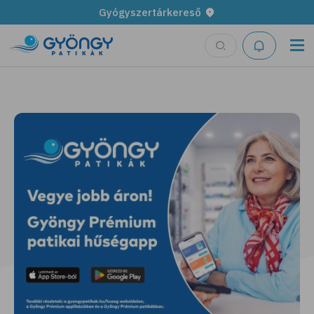
Gyógyszertárkereső
Legyen fűszerkertünk!
További részletek