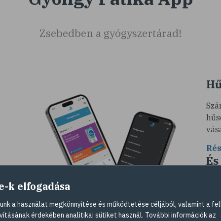
Zsebedben a gyógyszertárad!
Hű
Szá
hűs
vás
Rés
És
so
e-k elfogadása
Ére
nk a használat megkönnyítése és működtetése céljából, valamint a fel
és
vag
vításának érdekében analitikai sütiket használ. További információk az