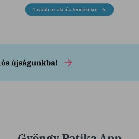
Tovább az akciós termékekre
iós újságunkba!
Gyöngy Patika App