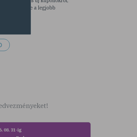
modra érdekes új kuponokról,
y ne maradj le a legjobb
latokról!
 kedvezményeket!
. 08. 31-ig
2026. 08. 31-ig