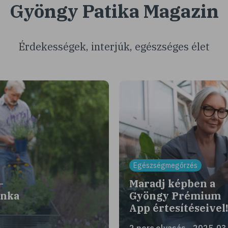
Gyöngy Patika Magazin
Érdekességek, interjúk, egészséges élet
Egészségmegőrzés
–
Maradj képben a
unka
Gyöngy Prémium
App értesítéseivel
2 perc olvasás - 2025-03