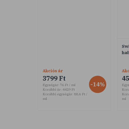
Sw
ha
Akciós ár
Akc
3799 Ft
45
-14%
Egységár:
76 Ft / ml
Egy
Korábbi ár:
4429 Ft
Korá
Korábbi egységár:
88,6 Ft /
Kor
ml
ml