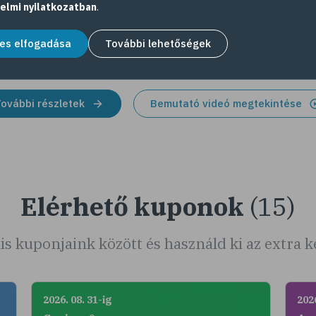
szá
elmi nyilatkozatban
.
hog
aján
es elfogadása
További lehetőségek
ovábbi részletek
Bemutató videó megtekintése
Elérhető kuponok
(15)
is kuponjaink között és használd ki az extra
2026. 08. 31-ig
2026