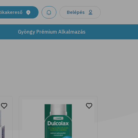
termékeinkkel támogasd bőröd
egészségét és ragyogását. Modern
tikakereső
Belépés
formulák, melyek ötvözik a tudomány
újításait a természet kincseivel.
Gyöngy Prémium Alkalmazás
További részletek