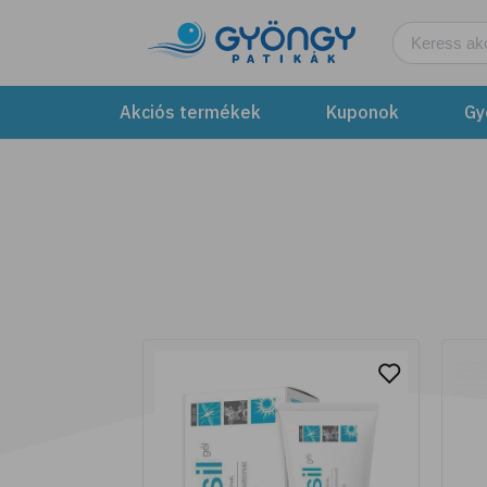
Legyen fűszerkertünk!
További részletek
Akciós termékek
Kuponok
Gy