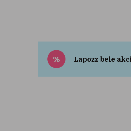
Lapozz bele akc
%