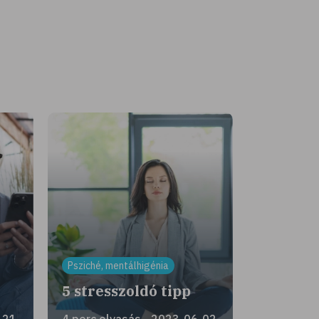
Psziché, mentálhigénia
!
5 stresszoldó tipp
-21
4 perc olvasás - 2023-06-02