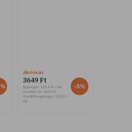
Akciós ár
3649 Ft
0%
-5%
Egységár:
121,6 Ft / ml
Korábbi ár:
3839 Ft
Korábbi egységár:
128 Ft /
ml