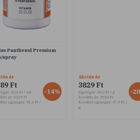
iss Panthenol Premium
b/spray
iós ár
Akciós ár
89 Ft
3829 Ft
-14%
-2
ségár:
30,6 Ft / ml
Egységár:
38,3 Ft / g
bbi ár:
5339 Ft
Korábbi ár:
4789 Ft
ábbi egységár:
35,6 Ft /
Korábbi egységár:
47,9 Ft /
g