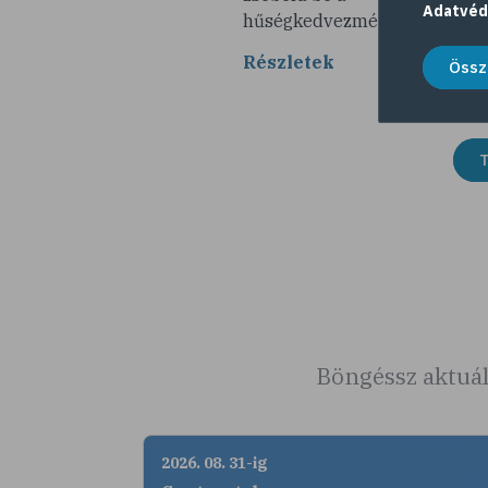
Adatvéd
hűségkedvezményeket!
Részletek
Össz
T
Böngéssz aktuál
2026. 08. 31-ig