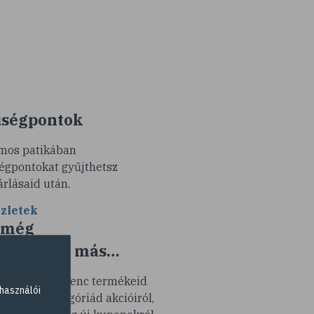
ségpontok
mos patikában
égpontokat gyűjthetsz
árlásaid után.
zletek
 még
k minden más…
tesítünk kedvenc termékeid
használói
y termékkategóriád akcióiról,