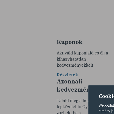
Kuponok
Aktiváld kuponjaid és élj a
kihagyhatatlan
kedvezményekkel!
Részletek
Azonnali
kedvezmények
Cooki
Találd meg a hozzád
Weboldalu
legközelebbi Gyöngy Patikát 
élmény ja
zsebeld be a