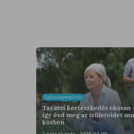
Egészségmegőrzés
Tavaszi kertészkedés okosan 
így óvd meg az ízületeidet m
közben
3 perc olvasás - 2025-04-08