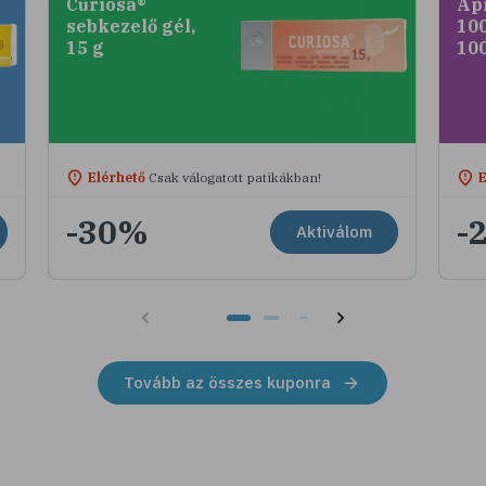
Curiosa®
Ap
sebkezelő gél,
100
15 g
10
Elérhető
Csak válogatott patikákban!
E
-30%
-
Aktiválom
Tovább az összes kuponra