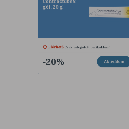
Contractubex
gél, 20 g
Elérhető
Csak válogatott patikákban!
-20%
Aktiválom