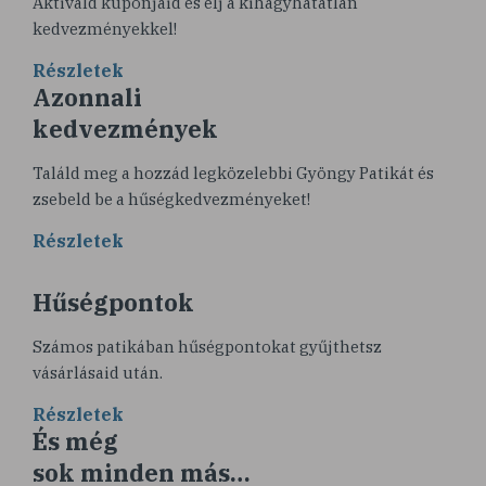
Aktiváld kuponjaid és élj a kihagyhatatlan
kedvezményekkel!
Részletek
Azonnali
kedvezmények
Találd meg a hozzád legközelebbi Gyöngy Patikát és
zsebeld be a hűségkedvezményeket!
Részletek
Hűségpontok
Számos patikában hűségpontokat gyűjthetsz
vásárlásaid után.
Részletek
És még
sok minden más…