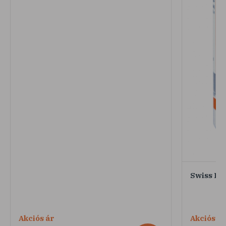
Swiss Pa
Akciós ár
Akciós ár