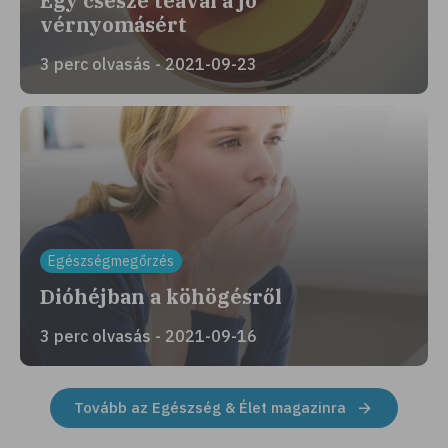
Egy csésze teával a jó
vérnyomásért
3 perc olvasás - 2021-09-23
Egészségmegőrzés
Dióhéjban a köhögésről
3 perc olvasás - 2021-09-16
Tovább az Egészség & Élet magazinra