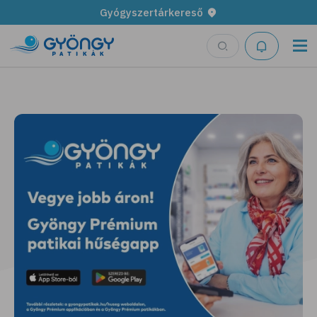
Gyógyszertárkereső
Legyen fűszerkertünk!
További részletek