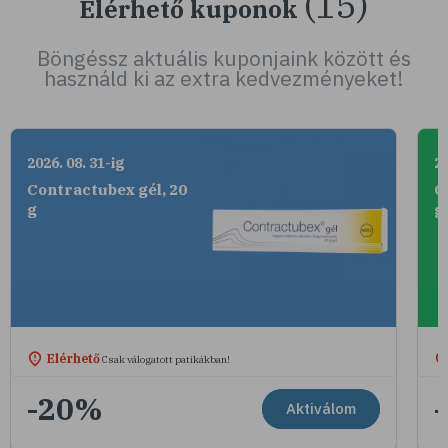
(15)
Elérhető kuponok
Böngéssz aktuális kuponjaink között és
használd ki az extra kedvezményeket!
2026. 08. 31-ig
20
Contractubex gél, 20
C
g
g
Elérhető
Csak válogatott patikákban!
-20%
Aktiválom