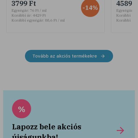
3799 Ft
4589 F
-14%
Egységár:
76 Ft / ml
Egységár:
30
Korábbi ár:
4429 Ft
Korábbi ár:
Korábbi egységár:
88,6 Ft / ml
Korábbi egy
Tovább az akciós termékekre
%
Lapozz bele akciós
újságunkba!