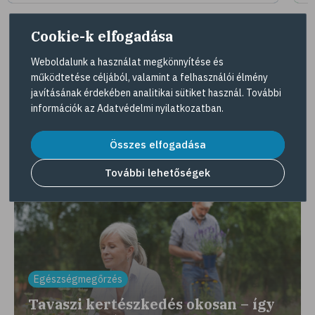
Cookie-k elfogadása
Weboldalunk a használat megkönnyítése és
Tovább az összes kuponra
működtetése céljából, valamint a felhasználói élmény
javításának érdekében analitikai sütiket használ. További
információk az
Adatvédelmi nyilatkozatban
.
Gyöngy Patika Magazin
Összes elfogadása
Érdekességek, interjúk, egészséges élet
További lehetőségek
Egészségmegőrzés
Tavaszi kertészkedés okosan – így