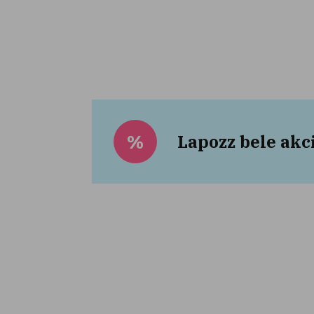
Lapozz bele akc
%