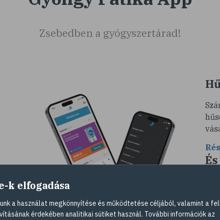
Zsebedben a gyógyszertárad!
Hű
Szá
hűs
vás
Rés
És
so
e-k elfogadása
Ére
nk a használat megkönnyítése és működtetése céljából, valamint a fel
és
vag
vításának érdekében analitikai sütiket használ. További információk az