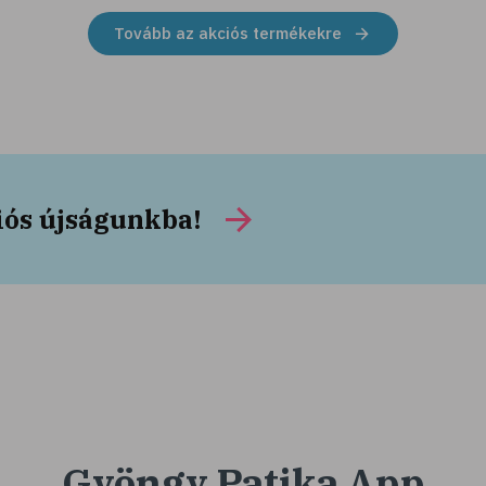
Tovább az akciós termékekre
iós újságunkba!
Gyöngy Patika App