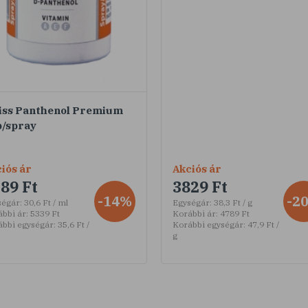
iss Panthenol Premium
b/spray
iós ár
Akciós ár
89 Ft
3829 Ft
-14%
-2
ségár:
30,6 Ft / ml
Egységár:
38,3 Ft / g
bbi ár:
5339 Ft
Korábbi ár:
4789 Ft
ábbi egységár:
35,6 Ft /
Korábbi egységár:
47,9 Ft /
g