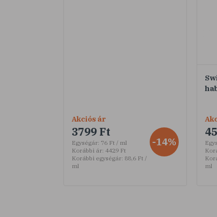
Sw
ha
Akciós ár
Akc
3799 Ft
45
-14%
Egységár:
76 Ft / ml
Egy
Korábbi ár:
4429 Ft
Korá
Korábbi egységár:
88,6 Ft /
Kor
ml
ml