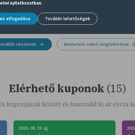
szá
elmi nyilatkozatban
.
hog
aján
es elfogadása
További lehetőségek
ovábbi részletek
Bemutató videó megtekintése
Elérhető kuponok
(15)
is kuponjaink között és használd ki az extra
2026. 08. 31-ig
2026