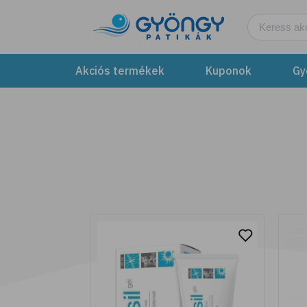
Legyen fűszerkertünk!
További részletek
Akciós termékek
Kuponok
Gy