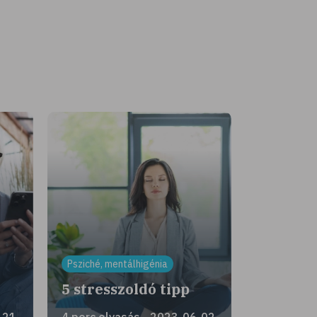
Psziché, mentálhigénia
!
5 stresszoldó tipp
-21
4 perc olvasás - 2023-06-02