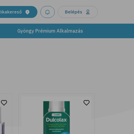
termékeinkkel támogasd bőröd
egészségét és ragyogását. Modern
tikakereső
Belépés
formulák, melyek ötvözik a tudomány
újításait a természet kincseivel.
Gyöngy Prémium Alkalmazás
További részletek