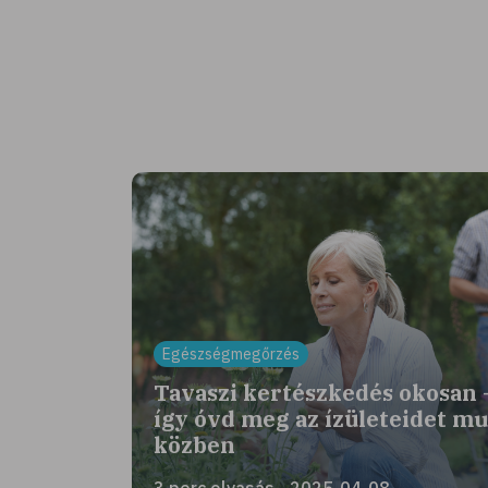
Egészségmegőrzés
Tavaszi kertészkedés okosan 
így óvd meg az ízületeidet m
közben
3 perc olvasás - 2025-04-08