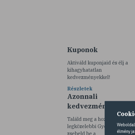
Kuponok
Aktiváld kuponjaid és élj a
kihagyhatatlan
kedvezményekkel!
Részletek
Azonnali
kedvezmények
Cooki
Találd meg a hozzád
Weboldalu
legközelebbi Gyöngy Patikát 
élmény ja
zsebeld be a