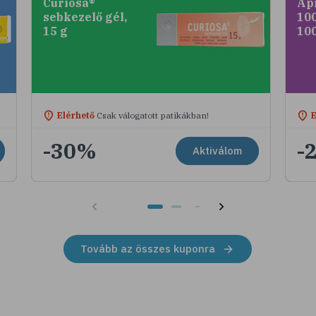
Curiosa®
Ap
sebkezelő gél,
100
15 g
10
Elérhető
Csak válogatott patikákban!
E
-30%
-
Aktiválom
Tovább az összes kuponra