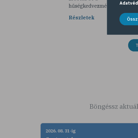
Adatvéd
hűségkedvezményeket!
Részletek
Össz
T
Böngéssz aktuál
2026. 08. 31-ig