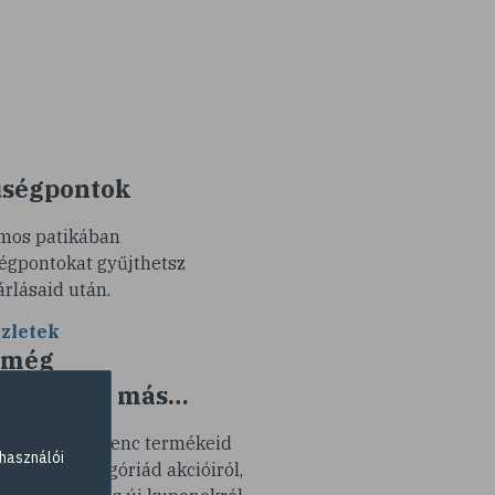
ségpontok
mos patikában
égpontokat gyűjthetsz
árlásaid után.
zletek
 még
k minden más…
tesítünk kedvenc termékeid
használói
y termékkategóriád akcióiról,