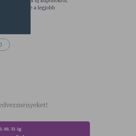
modra érdekes új kuponokról,
y ne maradj le a legjobb
latokról!
 kedvezményeket!
. 08. 31-ig
2026. 08. 31-ig