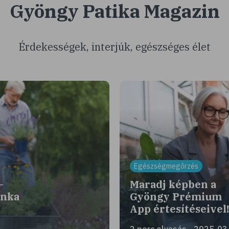
Gyöngy Patika Magazin
Érdekességek, interjúk, egészséges élet
Egészségmegőrzés
–
Maradj képben a
unka
Gyöngy Prémium
App értesítéseivel
2 perc olvasás - 2025-03