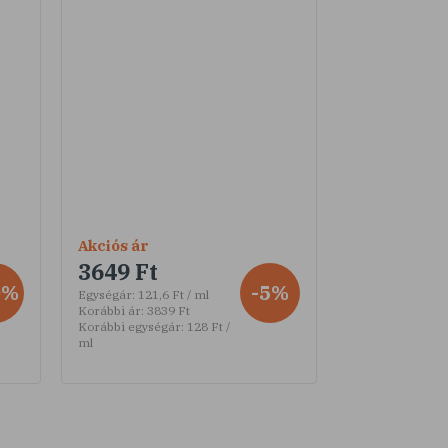
Akciós ár
3649 Ft
0%
-5%
Egységár:
121,6 Ft / ml
Korábbi ár:
3839 Ft
Korábbi egységár:
128 Ft /
ml