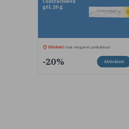
Contractubex
gél, 20 g
Elérhető
Csak válogatott patikákban!
-20%
Aktiválom