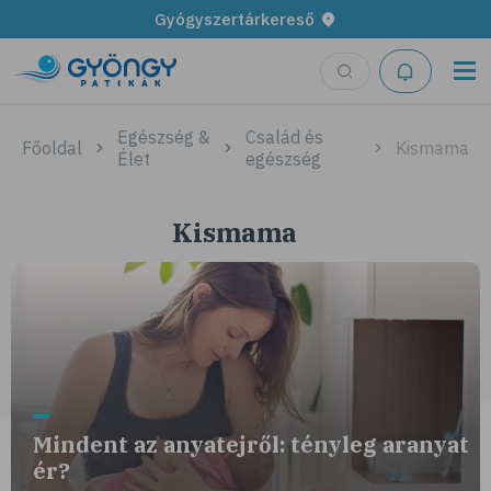
Gyógyszertárkereső
Egészség &
Család és
Főoldal
Kismama
Élet
egészség
Kismama
Mindent az anyatejről: tényleg aranyat
ér?