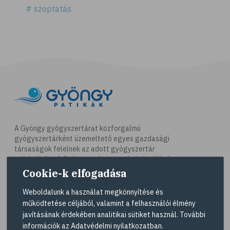
# szoptatás
A Gyöngy gyógyszertárat közforgalmú
gyógyszertárként üzemeltető egyes gazdasági
társaságok felelnek az adott gyógyszertár
működésért. A Gyöngy gyógyszertárak listáját és
elérhetőségeit a
Gyógyszertár kereső
oldalon
Cookie-k elfogadása
tekintheti meg.
Weboldalunk a használat megkönnyítése és
működtetése céljából, valamint a felhasználói élmény
Navigáció
javításának érdekében analitikai sütiket használ. További
információk az
Adatvédelmi nyilatkozatban
.
Akciós termékek