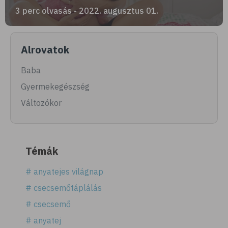
3 perc olvasás - 2022. augusztus 01.
Alrovatok
Baba
Gyermekegészség
Változókor
Női egészség
Egészségmegőrzés
Témák
# anyatejes világnap
# csecsemőtáplálás
# csecsemő
# anyatej