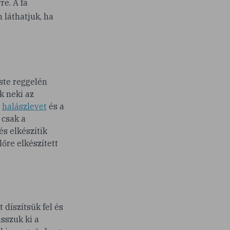
re. A fa
n láthatjuk, ha
ste reggelén
k neki az
a
halászlevet
és a
 csak a
s elkészítik
őre elkészített
díszítsük fel és
sszuk ki a