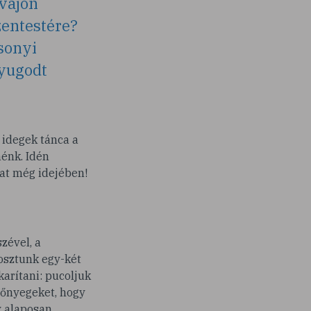
 vajon
entestére?
sonyi
nyugodt
 idegek tánca a
énk. Idén
at még idejében!
zével, a
osztunk egy-két
arítani: pucoljuk
szőnyegeket, hogy
y alaposan