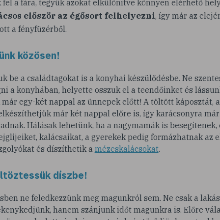
 fel a fára, tegyük azokat elkülönítve könnyen elérhető hely
ácsos
először az égősort felhelyezni
, így már az elejé
tt a fényfüzérből.
ünk közösen!
uk be a családtagokat is a konyhai készülődésbe. Ne szente
ni a konyhában, helyette osszuk el a teendőinket és lássun
már egy-két nappal az ünnepek előtt! A töltött káposztát, 
lkészíthetjük már két nappal előre is, így karácsonyra már
adnak. Hálásak lehetünk, ha a nagymamák is besegítenek, é
jglijeiket, kalácsaikat, a gyerekek pedig formázhatnak az el
golyókat és díszíthetik a
mézeskalácsokat
.
ltöztessük díszbe!
sben ne feledkezzünk meg magunkról sem. Ne csak a lakást 
kenykedjünk, hanem szánjunk időt magunkra is. Előre vála