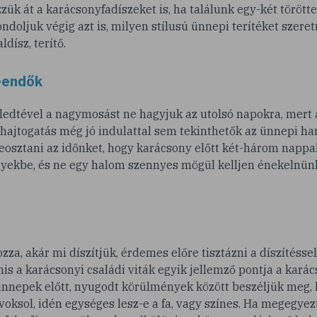
zzük át a karácsonyfadíszeket is, ha találunk egy-két törött
ondoljuk végig azt is, milyen stílusú ünnepi terítéket szere
ldísz, terítő.
eendők
ledtével a nagymosást ne hagyjuk az utolsó napokra, mert 
 hajtogatás még jó indulattal sem tekinthetők az ünnepi ha
eosztani az időnket, hogy karácsony előtt két-három nappa
nyekbe, és ne egy halom szennyes mögül kelljen énekelnün
zza, akár mi díszítjük, érdemes előre tisztázni a díszítésse
is a karácsonyi családi viták egyik jellemző pontja a kará
ünnepek előtt, nyugodt körülmények között beszéljük meg, 
 voksol, idén egységes lesz-e a fa, vagy színes. Ha megegye