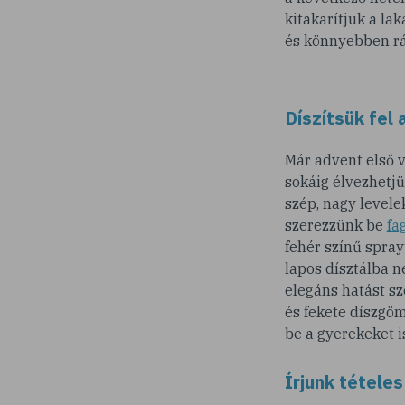
kitakarítjuk a l
és könnyebben r
Díszítsük fel
Már advent első v
sokáig élvezhetjü
szép, nagy levele
szerezzünk be
fa
fehér színű sprayt
lapos dísztálba n
elegáns hatást s
és fekete díszgöm
be a gyerekeket i
Írjunk tételes