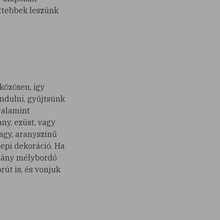
ettebbek leszünk
 közösen, így
ándulni, gyűjtsünk
 valamint
ny, ezüst, vagy
nagy, aranyszínű
nepi dekoráció. Ha
éhány mélybordó
út is, és vonjuk