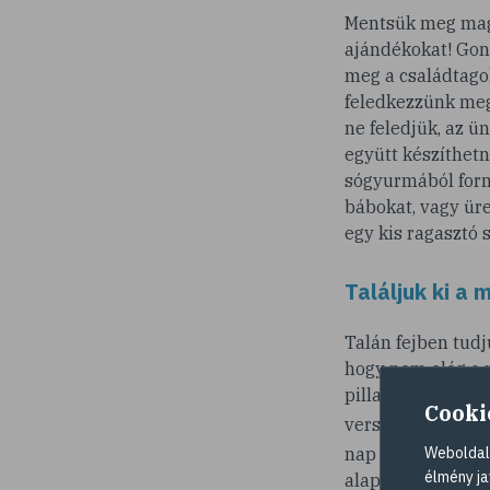
Mentsük meg magu
ajándékokat! Gond
meg a családtagok
feledkezzünk me
ne feledjük, az ü
együtt készíthetn
sógyurmából form
bábokat, vagy üre
egy kis ragasztó 
Találjuk ki a 
Talán fejben tudj
hogy nem elég a m
pillanat alatt me
Cooki
versenyt futnunk
Weboldalu
nap kinél vendég
élmény ja
alapanyagokra les