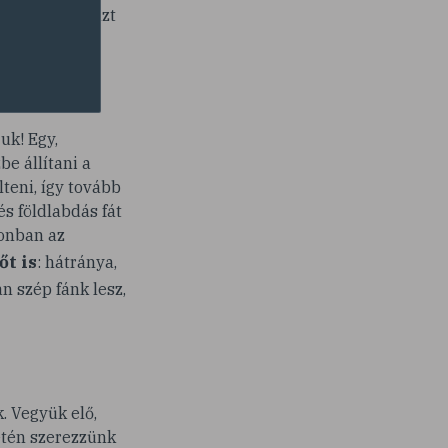
. Amit lehet, azt
uk! Egy,
e állítani a
lteni, így tovább
s földlabdás fát
zonban az
t is
: hátránya,
n szép fánk lesz,
. Vegyük elő,
setén szerezzünk