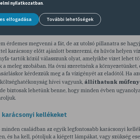
elmi nyilatkozatban
.
ítőket sem, gondoljuk át melyik fogáshoz milyen frissítő illik
ünnepek előtt vegyük meg!
es elfogadása
További lehetőségek
dőben fenyőfát
 érdemes megvenni a fát, de az utolsó pillanatra se hagyj
l karácsony előtt ajánlott beszerezni, és hűvös helyen vízb
nyfa-tartók közül válasszunk olyat, amelyikbe vizet lehet tö
 a meleg szobában. Ha óvni szeretnénk a környezetünket, é
sárláskor kérdezzük meg a fa vízigényét az eladótól. Ha a
állíthatunk műfenyő
 költséghatékonyság hívei vagyunk,
, de biztosak lehetünk benne, hogy minden évben ugyanolya
roljuk.
a karácsonyi kellékeket
 minden családban az egyik legfontosabb karácsonyi kellék
en, és ha kell, pótoljuk a kiégett lámpákat, vagy szükség e