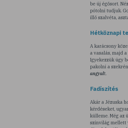
be új égősort. Né
pótolni tudjuk. G
illő szalvéta, aszta
Hétköznapi t
A karácsony köze
a vasalás, majd a
Igyekezzük úgy b
pakolni a szekré
angyal
t.
Fadíszítés
Akár a Jézuska ho
kérdéseket, ugyan
külleme. Még az 
színvilág mellett