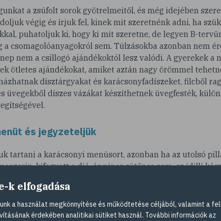
nkat a zsúfolt sorok gyötrelmeitől, és még idejében szere
oljuk végig és írjuk fel, kinek mit szeretnénk adni, ha szü
kal, puhatoljuk ki, hogy ki mit szeretne, de legyen B-tervün
g a csomagolóanyagokról sem. Túlzásokba azonban nem é
nnep nem a csillogó ajándékoktól lesz valódi. A gyerekek a
ek ötletes ajándékokat, amiket aztán nagy örömmel tehetne
ázhatnak dísztárgyakat és karácsonyfadíszeket, filcből ra
s üvegekből díszes vázákat készíthetnek üvegfesték, külön
segítségével.
menüt és jegyzeteljük
uk tartani a karácsonyi menüsort, azonban ha az utolsó pill
argarin, kifogyott a dió, és nincs sütőpor sem, az idilli ké
gmérgezheti. Azért, hogy se az idővel, se a bevásárlók hadáv
e-k elfogadása
tervezzük meg az ünnepi étkezéseket
,
. Gondoljuk v
nk a használat megkönnyítése és működtetése céljából, valamint a fel
eskedünk, mikor leszünk mi a vendéglátók. Vegyük sorra, 
vításának érdekében analitikai sütiket használ. További információk az
z szükségünk, így a bevásárlólistára biztosan minden felke