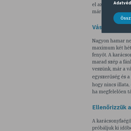
Adatvéd
el az italokat, üd
már hetekkel az 
Össz
Vásároljunk i
Nagyon hamar nem
maximum két hétte
fenyőt. A karácso
marad szép a fánk
veszünk, már a vá
egyszerűség és a
hogy nincs illata
ha megfelelően tá
Ellenőrizzük 
A karácsonyfaégő
próbáljuk ki időb