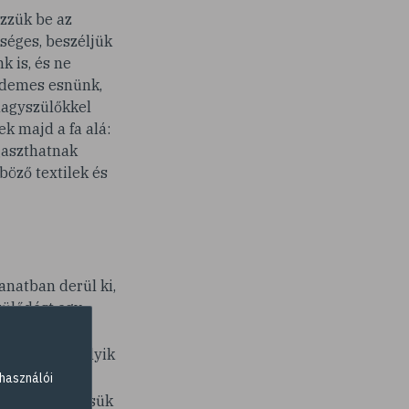
zzük be az
kséges, beszéljük
k is, és ne
rdemes esnünk,
 nagyszülőkkel
k majd a fa alá:
gaszthatnak
böző textilek és
anatban derül ki,
szülődést egy
al se kelljen
égig, hogy melyik
használói
milyen
rül. Ne felejtsük