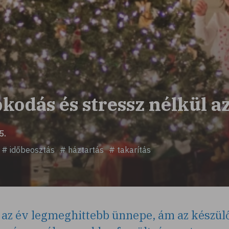
kodás és stressz nélkül a
5.
# időbeosztás
# háztartás
# takarítás
az év legmeghittebb ünnepe, ám az készül