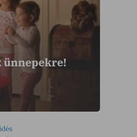
z ünnepekre!
ődés