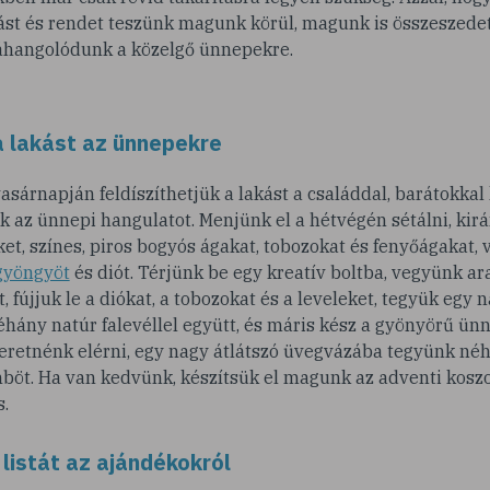
akást és rendet teszünk magunk körül, magunk is összeszed
áhangolódunk a közelgő ünnepekre.
 a lakást az ünnepekre
asárnapján feldíszíthetjük a lakást a családdal, barátokkal
k az ünnepi hangulatot. Menjünk el a hétvégén sétálni, kir
ket, színes, piros bogyós ágakat, tobozokat és fenyőágakat,
gyöngyöt
és diót. Térjünk be egy kreatív boltba, vegyünk ara
, fújjuk le a diókat, a tobozokat és a leveleket, tegyük egy 
éhány natúr falevéllel együtt, és máris kész a gyönyörű ün
zeretnénk elérni, egy nagy átlátszó üvegvázába tegyünk n
böt. Ha van kedvünk, készítsük el magunk az adventi koszor
s.
 listát az ajándékokról