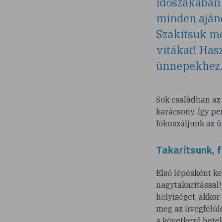
időszakában 
minden aján
Szakítsuk me
vitákat! Has
ünnepekhez
Sok családban az 
karácsony. Így p
fókuszáljunk az 
Takarítsunk, 
Első lépésként ke
nagytakarítással
helyiséget, akko
meg az üvegfelüle
a következő hetek