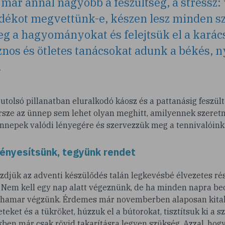
már annál nagyobb a feszültség, a stressz:
dékot megvettünk-e, készen lesz minden sz
g a hagyományokat és felejtsük el a karác
znos és ötletes tanácsokat adunk a békés, 
.
utolsó pillanatban eluralkodó káosz és a pattanásig feszült
ersze az ünnep sem lehet olyan meghitt, amilyennek szeretn
ünnepek valódi lényegére és szervezzük meg a tennivalóink
fényesítsünk, tegyünk rendet
zdjük az adventi készülődés talán legkevésbé élvezetes rés
! Nem kell egy nap alatt végeznünk, de ha minden napra be
r hamar végzünk. Érdemes már novemberben alaposan kitak
teket és a tükröket, húzzuk el a bútorokat, tisztítsuk ki a 
ben már csak rövid takarításra legyen szükség. Azzal, hog