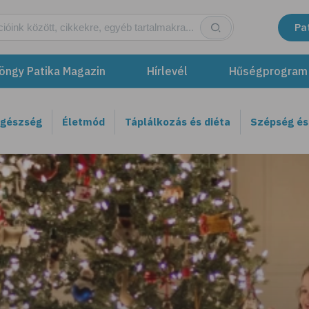
Pa
öngy Patika Magazin
Hírlevél
Hűségprogram
egészség
Életmód
Táplálkozás és diéta
Szépség és