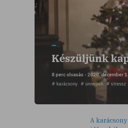
Készüljünk kap
8 perc olvasás - 2020. december 1
# karácsony
# ünnepek
# stressz
A karácsony 