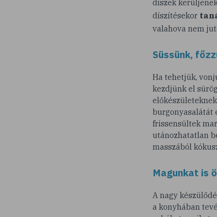
díszek kerüljenek
tan
díszítésekor
valahova nem juto
Süssünk, főzz
Ha tehetjük, vonj
kezdjünk el sürög
előkészületeknek 
burgonyasalátát e
frissensültek mar
utánozhatatlan be
masszából kókusz
Magunkat is ö
A nagy készülődé
a konyhában tevé