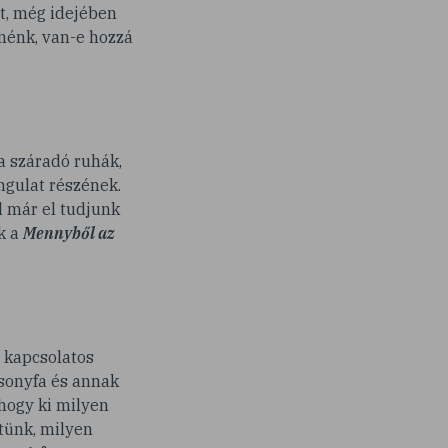
et, még idejében
tnénk, van-e hozzá
a száradó ruhák,
ngulat részének.
l már el tudjunk
k a
Mennyből az
l kapcsolatos
csonyfa és annak
hogy ki milyen
ztünk, milyen