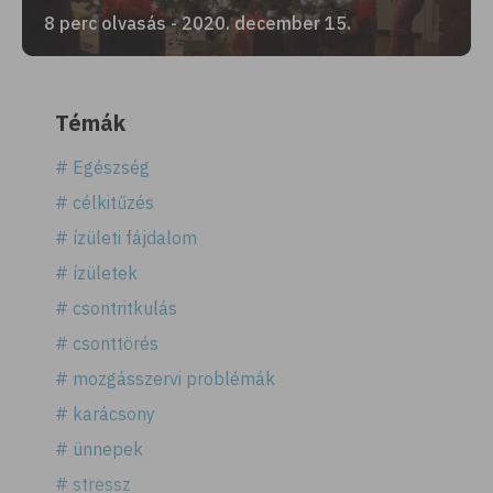
8 perc olvasás - 2020. december 15.
Témák
# Egészség
# célkitűzés
# ízületi fájdalom
# ízületek
# csontritkulás
# csonttörés
# mozgásszervi problémák
# karácsony
# ünnepek
# stressz