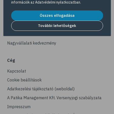
információk az
Adatvédelmi nyilatkozatban
.
# gerinc
Akciós termékek
# illóolaj
Összes elfogadása
Dermokozmetikumok
# fertőző betegségek
Gyöngy Patika Magazin
További lehetőségek
# immunrendszer
Patika kereső
# látás
Nagyvállalati kedvezmény
# szemszárazság
# magnézium
Cég
# stresszcsökkentés
Kapcsolat
# agy
# agyműködés
Cookie beállítások
# memória
Adatkezelési tájékoztató (weboldal)
# alvás
A Patika Management Kft. Versenyjogi szabályzata
# folyadékfogyasztás
Impresszum
# játék