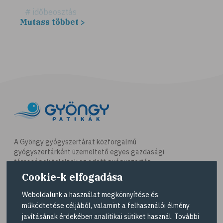
# időbeosztás
Mutass többet >
# háztartás
# takarítás
# tél
# gyógynövények
# sport
# mozgás
# síelés
# szánkózás
A Gyöngy gyógyszertárat közforgalmú
gyógyszertárként üzemeltető egyes gazdasági
# snowboard
társaságok felelnek az adott gyógyszertár
# korcsolyázás
működésért. A Gyöngy gyógyszertárak listáját és
Cookie-k elfogadása
elérhetőségeit a
Gyógyszertár kereső
oldalon
# család
tekintheti meg.
Weboldalunk a használat megkönnyítése és
# pszichológia
működtetése céljából, valamint a felhasználói élmény
Navigáció
javításának érdekében analitikai sütiket használ. További
# hátfájás