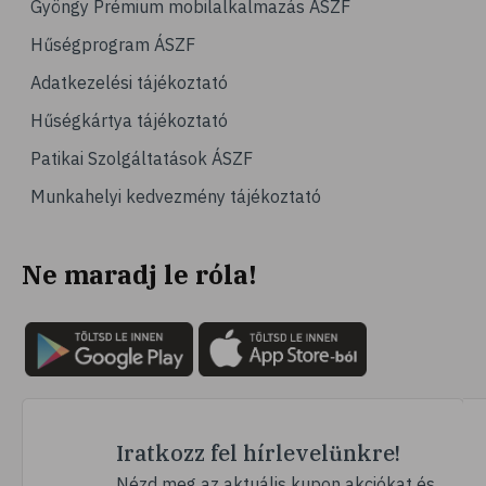
Gyöngy Prémium mobilalkalmazás ÁSZF
# számítógépes játék
Hűségprogram ÁSZF
# gyerek
Adatkezelési tájékoztató
# erőszak
Hűségkártya tájékoztató
# agresszió
Patikai Szolgáltatások ÁSZF
# intelligencia
Munkahelyi kedvezmény tájékoztató
# hányinger
# hányás
Ne maradj le róla!
# túlsúly
# hobbi
# szabadidő
# lelki egyensúly
# kardioedzés
# séta
Iratkozz fel hírlevelünkre!
# jóga
Nézd meg az aktuális kupon akciókat és