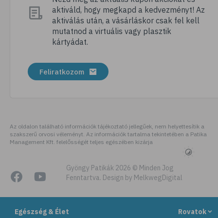
aktiváld, hogy megkapd a kedvezményt! Az
# nordic walking
aktiválás után, a vásárláskor csak fel kell
# meditálás
mutatnod a virtuális vagy plasztik
kártyádat.
# allergia
# alvászavar
Feliratkozom
# kertészkedés
# testmozgás
# légúti allergia
# stresszoldás
Az oldalon található információk tájékoztató jellegűek, nem helyettesítik a
szakszerű orvosi véleményt. Az információk tartalma tekintetében a Patika
# netfüggőség
Management Kft. felelősségét teljes egészében kizárja
# függőségek
# szenvedélybetegség
Gyöngy Patikák 2026 © Minden Jog
Fenntartva. Design by MelkwegDigital
# futás
# kocogás
Egészség & Élet
Rovatok
# cyberbullying