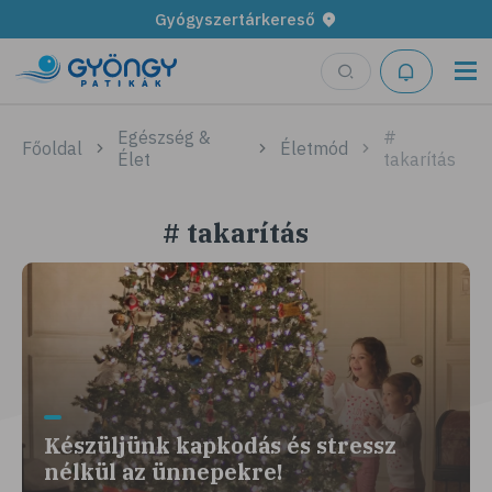
Gyógyszertárkereső
Egészség &
#
Főoldal
Életmód
Élet
takarítás
# takarítás
Készüljünk kapkodás és stressz
nélkül az ünnepekre!