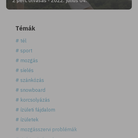
2 perc olvasás - 2022. július 04.
Témák
# tél
# sport
# mozgás
# síelés
# szánkózás
# snowboard
# korcsolyázás
# ízületi fájdalom
# ízületek
# mozgásszervi problémák