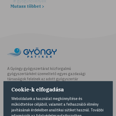
# gyógynövények
Mutass többet >
# hátfájás
# gerinc
# illóolaj
# csontritkulás
# csonttörés
# kardioedzés
# séta
# jóga
A Gyöngy gyógyszertárat közforgalmú
gyógyszertárként üzemeltető egyes gazdasági
# nordic walking
társaságok felelnek az adott gyógyszertár
# testmozgás
működésért. A Gyöngy gyógyszertárak listáját és
Cookie-k elfogadása
elérhetőségeit a
Gyógyszertár kereső
oldalon
# futás
tekintheti meg.
Weboldalunk a használat megkönnyítése és
# kocogás
működtetése céljából, valamint a felhasználói élmény
Navigáció
# túrázás
javításának érdekében analitikai sütiket használ. További
információk az
Adatvédelmi nyilatkozatban
.