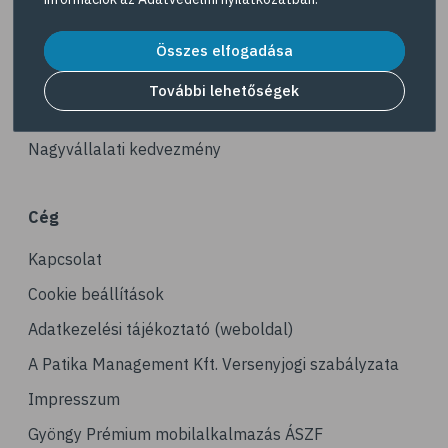
# kerékpározás
Akciós termékek
# stresszcsökkentés
Dermokozmetikumok
Összes elfogadása
# gyaloglás
Gyöngy Patika Magazin
További lehetőségek
# ízületi gyulladás
Patika kereső
# tai chi
Nagyvállalati kedvezmény
# tornagyakorlatok
# senior
Cég
# edzés
Kapcsolat
# fizikai aktivitás
# gyorsgyaloglás
Cookie beállítások
# relaxáció
Adatkezelési tájékoztató (weboldal)
# sportolás
A Patika Management Kft. Versenyjogi szabályzata
# hoki
Impresszum
# műkorcsolya
Gyöngy Prémium mobilalkalmazás ÁSZF