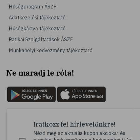
# jégpálya
Hűségprogram ÁSZF
# sípálya
Adatkezelési tájékoztató
# sífutás
Hűségkártya tájékoztató
# curling
Patikai Szolgáltatások ÁSZF
# Egészség
Munkahelyi kedvezmény tájékoztató
# immunrendszer
# úszás
Ne maradj le róla!
# izomerősítés
# krónikus betegség
# utazás
# nyaralás
# fertőző betegségek
# szúnyog
Iratkozz fel hírlevelünkre!
# szúnyogcsípés
Nézd meg az aktuális kupon akciókat és