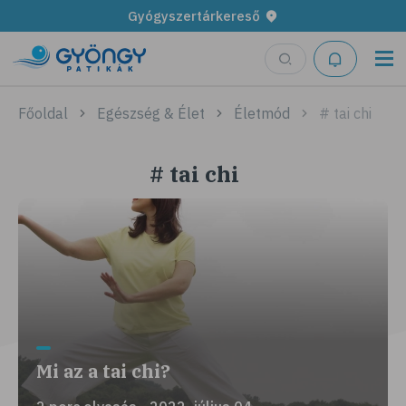
Gyógyszertárkereső
Főoldal
Egészség & Élet
Életmód
# tai chi
# tai chi
Mi az a tai chi?