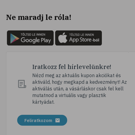
# hányás
Ne maradj le róla!
# túlsúly
# hobbi
# szabadidő
# lelki egyensúly
# kardioedzés
# séta
Iratkozz fel hírlevelünkre!
# jóga
Nézd meg az aktuális kupon akciókat és
aktiváld, hogy megkapd a kedvezményt! Az
# nordic walking
aktiválás után, a vásárláskor csak fel kell
# meditálás
mutatnod a virtuális vagy plasztik
kártyádat.
# allergia
# alvászavar
Feliratkozom
# kertészkedés
# testmozgás