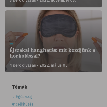
3 perc olvasás - 2021. november 03.
Éjszakai hanghatás: mit kezdjünk a
horkolással?
4 perc olvasás - 2022. május 05.
Témák
# Egészség
# célkitűzés