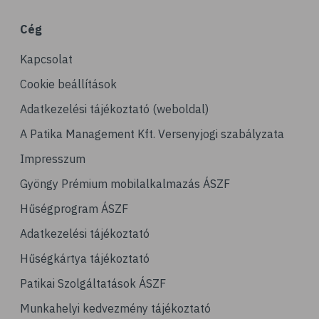
# magnézium
Cég
# stresszcsökkentés
Kapcsolat
# agy
# agyműködés
Cookie beállítások
# memória
Adatkezelési tájékoztató (weboldal)
# alvás
A Patika Management Kft. Versenyjogi szabályzata
# folyadékfogyasztás
Impresszum
# játék
Gyöngy Prémium mobilalkalmazás ÁSZF
# számítógépes játék
Hűségprogram ÁSZF
# gyerek
Adatkezelési tájékoztató
# erőszak
Hűségkártya tájékoztató
# agresszió
Patikai Szolgáltatások ÁSZF
# intelligencia
Munkahelyi kedvezmény tájékoztató
# hányinger