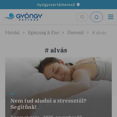
Gyógyszertárkereső
Főoldal
Egészség & Élet
Életmód
# alvás
# alvás
Nem tud aludni a stressztől?
Segítünk!