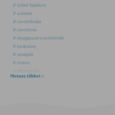
# ízületi fájdalom
# ízületek
# csontritkulás
# csonttörés
# mozgásszervi problémák
# karácsony
# ünnepek
# stressz
# időbeosztás
Mutass többet >
# háztartás
# takarítás
# tél
# gyógynövények
# sport