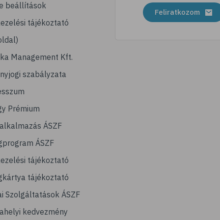
e beállítások
Feliratkozom
ezelési tájékoztató
ldal)
ika Management Kft.
nyjogi szabályzata
esszum
gy Prémium
lalkalmazás ÁSZF
gprogram ÁSZF
ezelési tájékoztató
kártya tájékoztató
ai Szolgáltatások ÁSZF
ahelyi kedvezmény