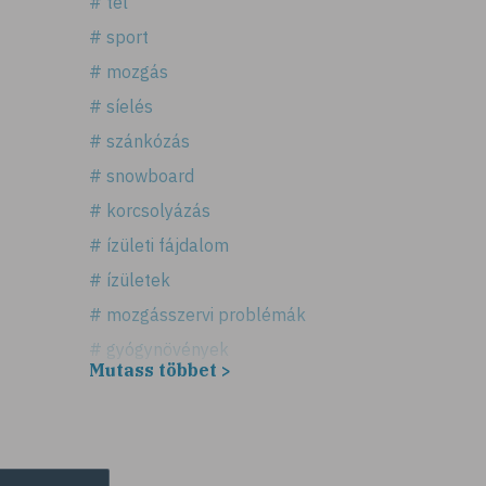
# tél
# sport
# mozgás
# síelés
# szánkózás
# snowboard
# korcsolyázás
# ízületi fájdalom
# ízületek
# mozgásszervi problémák
# gyógynövények
Mutass többet >
# hátfájás
# gerinc
# illóolaj