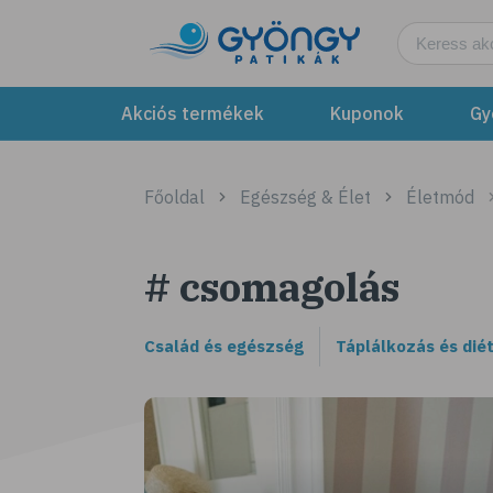
Akciós termékek
Kuponok
Gy
Főoldal
Egészség & Élet
Életmód
# csomagolás
Család és egészség
Táplálkozás és dié