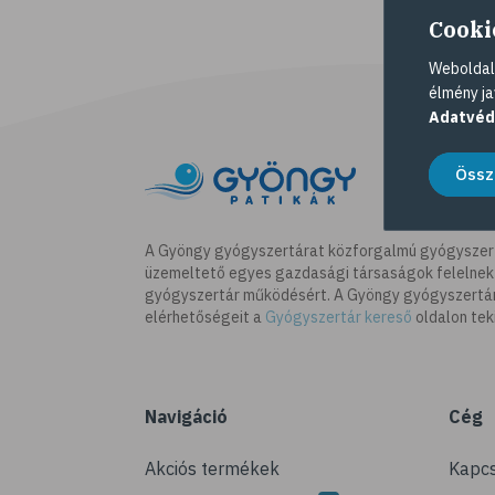
Cooki
Weboldalu
élmény ja
Adatvéd
Össz
A Gyöngy gyógyszertárat közforgalmú gyógyszer
üzemeltető egyes gazdasági társaságok felelnek
gyógyszertár működésért. A Gyöngy gyógyszertára
elérhetőségeit a
Gyógyszertár kereső
oldalon tek
Navigáció
Cég
Akciós termékek
Kapcs