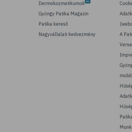
Dermokozmetikumok
Cooki
Gyöngy Patika Magazin
Adatk
Patika kereső
(webo
Nagyvállalati kedvezmény
A Pat
Verse
Impr
Gyön
mobi
Hűsé
Adatk
Hűség
Patik
Munk