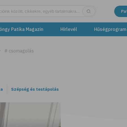
Pa
öngy Patika Magazin
Hírlevél
Hűségprogram
# csomagolás
ta
Szépség és testápolás