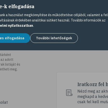
e-k elfogadása
nk a használat megkönnyítése és működtetése céljából, valamint a fel
vításának érdekében analitikai sütiket használ. További információk az
elmi nyilatkozatban
.
es elfogadása
További lehetőségek
tárként
 az adott
k listáját és
intheti meg.
Iratkozz fel 
Nézd meg az aktu
megkapd a kedvez
csak fel kell mut
olat