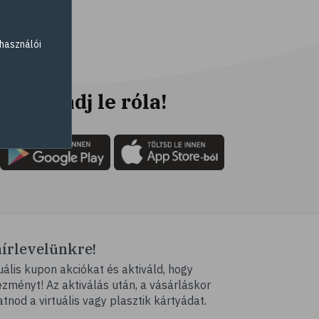
# csontritkulás
# csonttörés
használói
# kardioedzés
# séta
# jóga
Ne maradj le róla!
# nordic walking
# testmozgás
# futás
# kocogás
# túrázás
# kerékpározás
hírlevelünkre!
# stresszcsökkentés
ális kupon akciókat és aktiváld, hogy
# gyaloglás
ményt! Az aktiválás után, a vásárláskor
# ízületi gyulladás
atnod a virtuális vagy plasztik kártyádat.