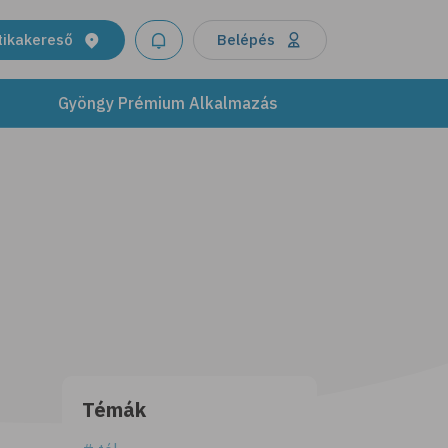
tikakereső
Belépés
Gyöngy Prémium Alkalmazás
Témák