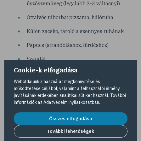
úszószemüveg (legalább 2-3 váltásnyi)
Ottalvós táborba: pizsama, hálóruha
Külön zacskó, tároló a szennyes ruhának
Papucs (strandoláshoz, fürdéshez)
Szandál
Cookie-k elfogadása
Sportcipő, túrabakancs
Weboldalunk a használat megkönnyítése és
Törülköző (legalább 3 db, egy kisebb kéz- és
működtetése céljából, valamint a felhasználói élmény
arctörléshez, egy fürdéshez, egy
javításának érdekében analitikai sütiket használ. További
strandoláshoz)
információk az
Adatvédelmi nyilatkozatban
.
Fényvédő krém
Összes elfogadása
Rovarriasztó
További lehetőségek