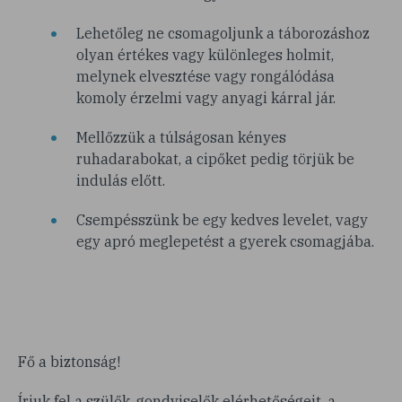
Lehetőleg ne csomagoljunk a táborozáshoz
olyan értékes vagy különleges holmit,
melynek elvesztése vagy rongálódása
komoly érzelmi vagy anyagi kárral jár.
Mellőzzük a túlságosan kényes
ruhadarabokat, a cipőket pedig törjük be
indulás előtt.
Csempésszünk be egy kedves levelet, vagy
egy apró meglepetést a gyerek csomagjába.
Fő a biztonság!
Írjuk fel a szülők, gondviselők elérhetőségeit, a