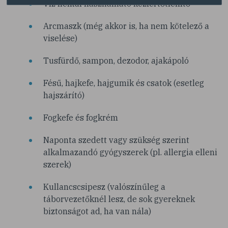
Víz nélkül használható kézfertőtlenítő
Arcmaszk (még akkor is, ha nem kötelező a
viselése)
Tusfürdő, sampon, dezodor, ajakápoló
Fésű, hajkefe, hajgumik és csatok (esetleg
hajszárító)
Fogkefe és fogkrém
Naponta szedett vagy szükség szerint
alkalmazandó gyógyszerek (pl. allergia elleni
szerek)
Kullancscsipesz (valószínűleg a
táborvezetőknél lesz, de sok gyereknek
biztonságot ad, ha van nála)