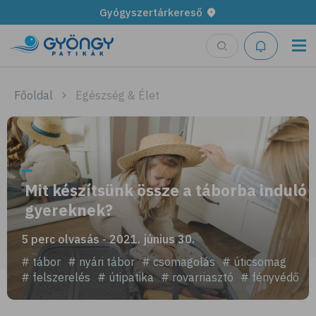
Gyógyszertárkereső
Főoldal
Egészség & Élet
Mit készítsünk össze a táborba induló
gyereknek?
5 perc olvasás - 2021. június 30.
# tábor
# nyári tábor
# csomagolás
# úticsomag
# felszerelés
# útipatika
# rovarriasztó
# fényvédő