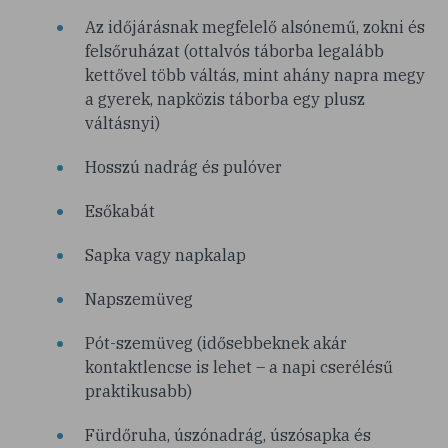
Az időjárásnak megfelelő alsónemű, zokni és
felsőruházat (ottalvós táborba legalább
kettővel több váltás, mint ahány napra megy
a gyerek, napközis táborba egy plusz
váltásnyi)
Hosszú nadrág és pulóver
Esőkabát
Sapka vagy napkalap
Napszemüveg
Pót-szemüveg (idősebbeknek akár
kontaktlencse is lehet – a napi cserélésű
praktikusabb)
Fürdőruha, úszónadrág, úszósapka és