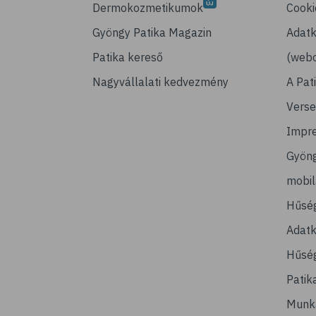
Dermokozmetikumok
Cooki
Gyöngy Patika Magazin
Adatk
Patika kereső
(webo
Nagyvállalati kedvezmény
A Pat
Verse
Impr
Gyön
mobi
Hűsé
Adatk
Hűség
Patik
Munk