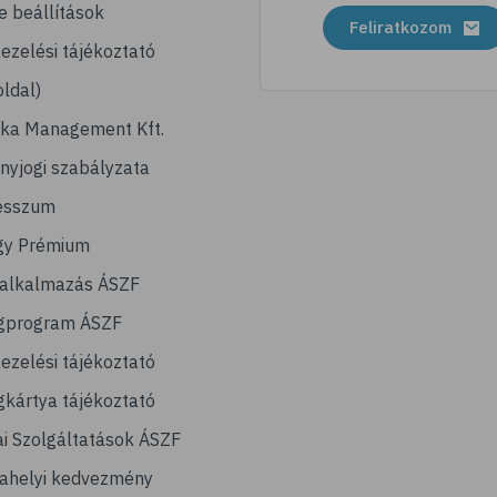
e beállítások
Feliratkozom
ezelési tájékoztató
ldal)
ika Management Kft.
nyjogi szabályzata
esszum
gy Prémium
lalkalmazás ÁSZF
gprogram ÁSZF
ezelési tájékoztató
kártya tájékoztató
ai Szolgáltatások ÁSZF
ahelyi kedvezmény