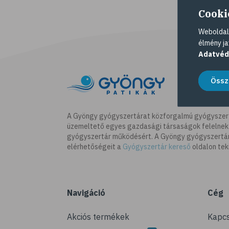
Cooki
Weboldalu
élmény ja
Adatvéd
Össz
A Gyöngy gyógyszertárat közforgalmú gyógyszer
üzemeltető egyes gazdasági társaságok felelnek
gyógyszertár működésért. A Gyöngy gyógyszertára
elérhetőségeit a
Gyógyszertár kereső
oldalon tek
Navigáció
Cég
Akciós termékek
Kapcs