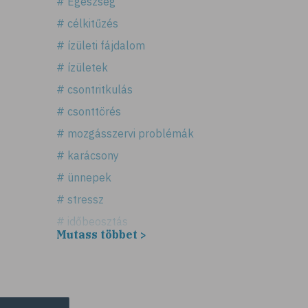
# Egészség
# célkitűzés
# ízületi fájdalom
# ízületek
# csontritkulás
# csonttörés
# mozgásszervi problémák
# karácsony
# ünnepek
# stressz
# időbeosztás
Mutass többet >
# háztartás
# takarítás
# tél