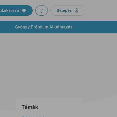
tikakereső
Belépés
Gyöngy Prémium Alkalmazás
Témák