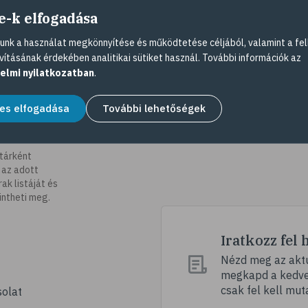
e-k elfogadása
nk a használat megkönnyítése és működtetése céljából, valamint a fel
vításának érdekében analitikai sütiket használ. További információk az
elmi nyilatkozatban
.
es elfogadása
További lehetőségek
tárként
 az adott
k listáját és
intheti meg.
Iratkozz fel 
Nézd meg az aktu
megkapd a kedvez
csak fel kell mut
olat