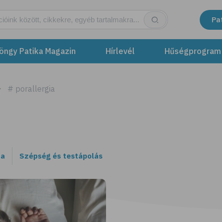
Pa
öngy Patika Magazin
Hírlevél
Hűségprogram
# porallergia
ta
Szépség és testápolás