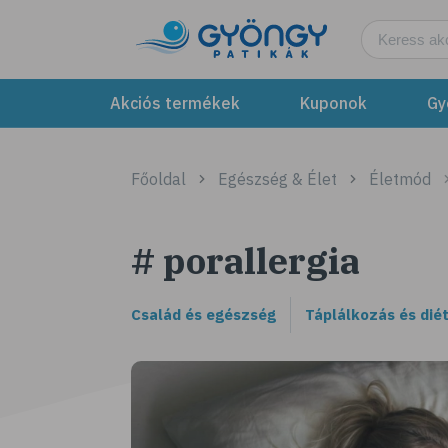
Akciós termékek
Kuponok
Gy
Főoldal
Egészség & Élet
Életmód
# porallergia
Család és egészség
Táplálkozás és dié