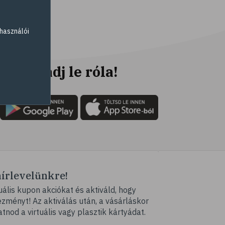
# gyógynövények
# sport
használói
# mozgás
# síelés
# szánkózás
Ne maradj le róla!
# snowboard
# korcsolyázás
# család
# pszichológia
# hátfájás
# gerinc
hírlevelünkre!
# illóolaj
ális kupon akciókat és aktiváld, hogy
# fertőző betegségek
ményt! Az aktiválás után, a vásárláskor
# immunrendszer
atnod a virtuális vagy plasztik kártyádat.