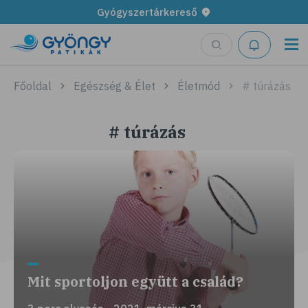
Gyógyszertárkereső
Főoldal
Egészség & Élet
Életmód
# túrázás
# túrázás
Mit sportoljon együtt a család?