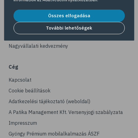
# kerékpározás
Akciós termékek
# stresszcsökkentés
Dermokozmetikumok
Összes elfogadása
# gyaloglás
Gyöngy Patika Magazin
További lehetőségek
# ízületi gyulladás
Patika kereső
# tai chi
Nagyvállalati kedvezmény
# tornagyakorlatok
# senior
Cég
# edzés
Kapcsolat
# fizikai aktivitás
# gyorsgyaloglás
Cookie beállítások
# relaxáció
Adatkezelési tájékoztató (weboldal)
# sportolás
A Patika Management Kft. Versenyjogi szabályzata
# hoki
Impresszum
# műkorcsolya
Gyöngy Prémium mobilalkalmazás ÁSZF