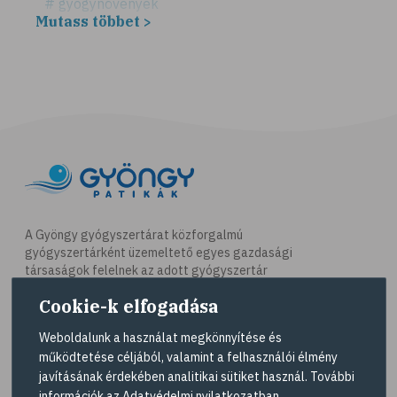
# gyógynövények
Mutass többet >
# hátfájás
# gerinc
# illóolaj
# csontritkulás
# csonttörés
# kardioedzés
# séta
# jóga
A Gyöngy gyógyszertárat közforgalmú
gyógyszertárként üzemeltető egyes gazdasági
# nordic walking
társaságok felelnek az adott gyógyszertár
# testmozgás
működésért. A Gyöngy gyógyszertárak listáját és
Cookie-k elfogadása
elérhetőségeit a
Gyógyszertár kereső
oldalon
# futás
tekintheti meg.
Weboldalunk a használat megkönnyítése és
# kocogás
működtetése céljából, valamint a felhasználói élmény
Navigáció
# túrázás
javításának érdekében analitikai sütiket használ. További
információk az
Adatvédelmi nyilatkozatban
.