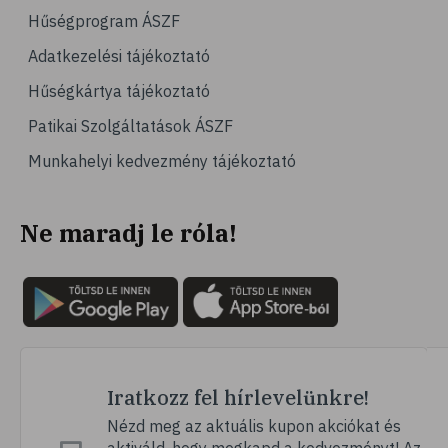
# jégpálya
Hűségprogram ÁSZF
# sípálya
Adatkezelési tájékoztató
# sífutás
Hűségkártya tájékoztató
# curling
Patikai Szolgáltatások ÁSZF
# Egészség
Munkahelyi kedvezmény tájékoztató
# immunrendszer
# úszás
Ne maradj le róla!
# izomerősítés
# krónikus betegség
# utazás
# nyaralás
# fertőző betegségek
# szúnyog
Iratkozz fel hírlevelünkre!
# szúnyogcsípés
Nézd meg az aktuális kupon akciókat és