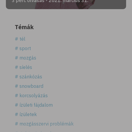
3 perc olvasás - 2021. március 31.
Témák
# tél
# sport
# mozgás
# síelés
# szánkózás
# snowboard
# korcsolyázás
# ízületi fájdalom
# ízületek
# mozgásszervi problémák