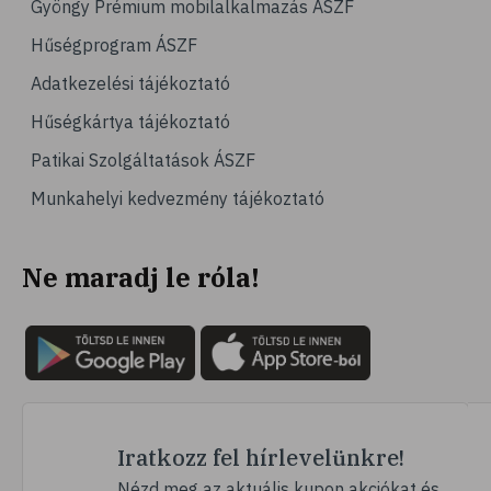
Gyöngy Prémium mobilalkalmazás ÁSZF
# jégpálya
Hűségprogram ÁSZF
# sípálya
Adatkezelési tájékoztató
# sífutás
Hűségkártya tájékoztató
# curling
Patikai Szolgáltatások ÁSZF
# Egészség
Munkahelyi kedvezmény tájékoztató
# immunrendszer
# úszás
Ne maradj le róla!
# izomerősítés
# krónikus betegség
# utazás
# nyaralás
# fertőző betegségek
# szúnyog
Iratkozz fel hírlevelünkre!
# szúnyogcsípés
Nézd meg az aktuális kupon akciókat és