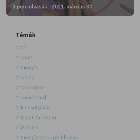
3 perc olvasás - 2021. március 30.
Témák
# tél
# sport
# mozgás
# síelés
# szánkózás
# snowboard
# korcsolyázás
# ízületi fájdalom
# ízületek
# mozgásszervi problémák