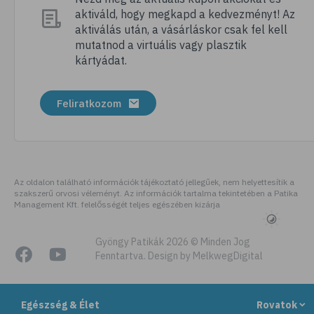
aktiváld, hogy megkapd a kedvezményt! Az
# tábor
aktiválás után, a vásárláskor csak fel kell
# nyári tábor
mutatnod a virtuális vagy plasztik
kártyádat.
# csomagolás
# úticsomag
Feliratkozom
# felszerelés
# útipatika
# rovarriasztó
# fényvédő
Az oldalon található információk tájékoztató jellegűek, nem helyettesítik a
szakszerű orvosi véleményt. Az információk tartalma tekintetében a Patika
# folyadékfogyasztás
Management Kft. felelősségét teljes egészében kizárja
# strand
# strandolás
Gyöngy Patikák 2026 © Minden Jog
Fenntartva. Design by MelkwegDigital
# strandétel
# kalória
Egészség & Élet
Rovatok
# hányinger