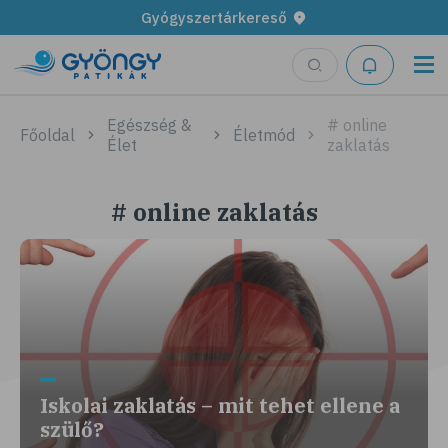
Gyógyszertárkereső
Egészség &
# online
Főoldal
Életmód
Élet
zaklatás
# online zaklatás
Iskolai zaklatás – mit tehet ellene a
szülő?