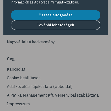
információk az
Adatvédelmi nyilatkozatban
.
# kerékpározás
Akciós termékek
# stresszcsökkentés
Összes elfogadása
Dermokozmetikumok
# gyaloglás
Gyöngy Patika Magazin
További lehetőségek
# ízületi gyulladás
Patika kereső
# tai chi
Nagyvállalati kedvezmény
# tornagyakorlatok
# senior
Cég
# edzés
Kapcsolat
# fizikai aktivitás
# gyorsgyaloglás
Cookie beállítások
# relaxáció
Adatkezelési tájékoztató (weboldal)
# sportolás
A Patika Management Kft. Versenyjogi szabályzata
# hoki
Impresszum
# műkorcsolya