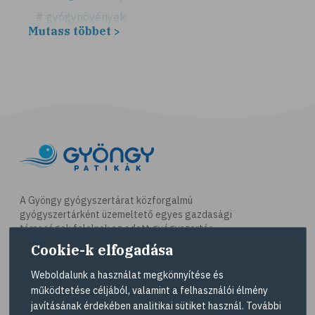
# gyógynövények
Mutass többet >
# hátfájás
# gerinc
# illóolaj
# csontritkulás
# csonttörés
# kardioedzés
# séta
# jóga
A Gyöngy gyógyszertárat közforgalmú
gyógyszertárként üzemeltető egyes gazdasági
# nordic walking
társaságok felelnek az adott gyógyszertár
# testmozgás
működésért. A Gyöngy gyógyszertárak listáját és
Cookie-k elfogadása
elérhetőségeit a
Gyógyszertár kereső
oldalon
# futás
tekintheti meg.
Weboldalunk a használat megkönnyítése és
# kocogás
működtetése céljából, valamint a felhasználói élmény
Navigáció
javításának érdekében analitikai sütiket használ. További
# túrázás