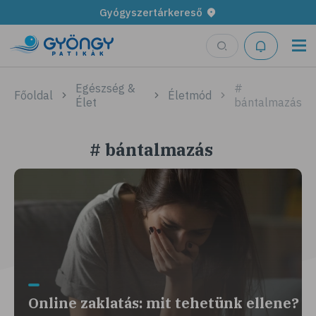
Gyógyszertárkereső
Egészség &
#
Főoldal
Életmód
Élet
bántalmazás
# bántalmazás
Online zaklatás: mit tehetünk ellene?