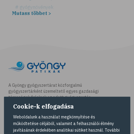
# gyógynövények
Mutass többet >
# hátfájás
# gerinc
# illóolaj
# csontritkulás
# csonttörés
# kardioedzés
# séta
# jóga
A Gyöngy gyógyszertárat közforgalmú
gyógyszertárként üzemeltető egyes gazdasági
# nordic walking
társaságok felelnek az adott gyógyszertár
# testmozgás
működésért. A Gyöngy gyógyszertárak listáját és
Cookie-k elfogadása
elérhetőségeit a
Gyógyszertár kereső
oldalon
# futás
tekintheti meg.
Weboldalunk a használat megkönnyítése és
# kocogás
működtetése céljából, valamint a felhasználói élmény
Navigáció
javításának érdekében analitikai sütiket használ. További
# túrázás