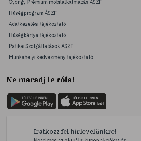
Gyöngy Prémium mobilalkalmazás ÁSZF
# jégpálya
Hűségprogram ÁSZF
# sípálya
Adatkezelési tájékoztató
# sífutás
Hűségkártya tájékoztató
# curling
Patikai Szolgáltatások ÁSZF
# Egészség
Munkahelyi kedvezmény tájékoztató
# immunrendszer
# úszás
Ne maradj le róla!
# izomerősítés
# krónikus betegség
# utazás
# nyaralás
# fertőző betegségek
# szúnyog
Iratkozz fel hírlevelünkre!
# szúnyogcsípés
Nézd meg az aktuális kupon akciókat és