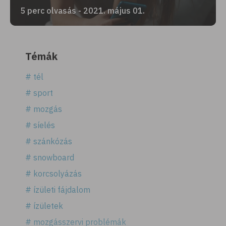
5 perc olvasás - 2021. május 01.
Témák
# tél
# sport
# mozgás
# síelés
# szánkózás
# snowboard
# korcsolyázás
# ízületi fájdalom
# ízületek
# mozgásszervi problémák