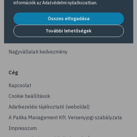
információk az
Adatvédelmi nyilatkozatban
.
# kerékpározás
Akciós termékek
# stresszcsökkentés
Összes elfogadása
Dermokozmetikumok
# gyaloglás
Gyöngy Patika Magazin
További lehetőségek
# ízületi gyulladás
Patika kereső
# tai chi
Nagyvállalati kedvezmény
# tornagyakorlatok
# senior
Cég
# edzés
Kapcsolat
# fizikai aktivitás
# gyorsgyaloglás
Cookie beállítások
# relaxáció
Adatkezelési tájékoztató (weboldal)
# sportolás
A Patika Management Kft. Versenyjogi szabályzata
# hoki
Impresszum
# műkorcsolya