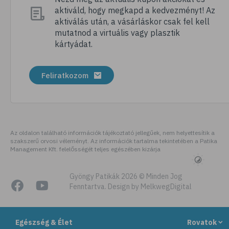
aktiváld, hogy megkapd a kedvezményt! Az
# tábor
aktiválás után, a vásárláskor csak fel kell
# nyári tábor
mutatnod a virtuális vagy plasztik
kártyádat.
# csomagolás
# úticsomag
Feliratkozom
# felszerelés
# útipatika
# rovarriasztó
# fényvédő
Az oldalon található információk tájékoztató jellegűek, nem helyettesítik a
szakszerű orvosi véleményt. Az információk tartalma tekintetében a Patika
# folyadékfogyasztás
Management Kft. felelősségét teljes egészében kizárja
# strand
# strandolás
Gyöngy Patikák 2026 © Minden Jog
Fenntartva. Design by MelkwegDigital
# strandétel
# kalória
Egészség & Élet
Rovatok
# hányinger