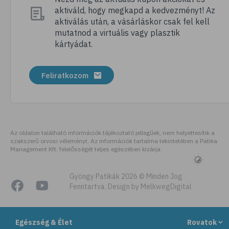
aktiváld, hogy megkapd a kedvezményt! Az
# nordic walking
aktiválás után, a vásárláskor csak fel kell
# meditálás
mutatnod a virtuális vagy plasztik
kártyádat.
# allergia
# alvászavar
Feliratkozom
# kertészkedés
# testmozgás
# légúti allergia
# stresszoldás
Az oldalon található információk tájékoztató jellegűek, nem helyettesítik a
szakszerű orvosi véleményt. Az információk tartalma tekintetében a Patika
# netfüggőség
Management Kft. felelősségét teljes egészében kizárja
# függőségek
# szenvedélybetegség
Gyöngy Patikák 2026 © Minden Jog
Fenntartva. Design by MelkwegDigital
# futás
# kocogás
Egészség & Élet
Rovatok
# cyberbullying