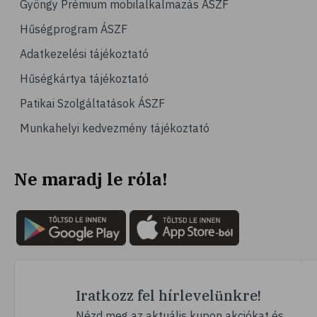
Gyöngy Prémium mobilalkalmazás ÁSZF
# számítógépes játék
Hűségprogram ÁSZF
# gyerek
Adatkezelési tájékoztató
# erőszak
Hűségkártya tájékoztató
# agresszió
Patikai Szolgáltatások ÁSZF
# intelligencia
Munkahelyi kedvezmény tájékoztató
# hányinger
# hányás
Ne maradj le róla!
# túlsúly
# hobbi
# szabadidő
# lelki egyensúly
# kardioedzés
# séta
Iratkozz fel hírlevelünkre!
# jóga
Nézd meg az aktuális kupon akciókat és