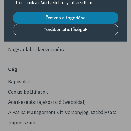
információk az
Adatvédelmi nyilatkozatban
.
# gerinc
Akciós termékek
# illóolaj
Összes elfogadása
Dermokozmetikumok
# fertőző betegségek
Gyöngy Patika Magazin
További lehetőségek
# immunrendszer
Patika kereső
# látás
Nagyvállalati kedvezmény
# szemszárazság
# magnézium
Cég
# stresszcsökkentés
Kapcsolat
# agy
# agyműködés
Cookie beállítások
# memória
Adatkezelési tájékoztató (weboldal)
# alvás
A Patika Management Kft. Versenyjogi szabályzata
# folyadékfogyasztás
Impresszum
# játék