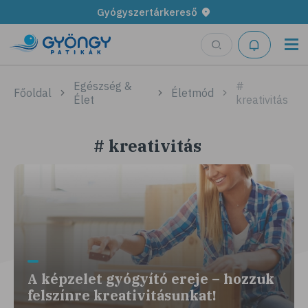
Gyógyszertárkereső
Egészség &
#
Főoldal
Életmód
Élet
kreativitás
# kreativitás
A képzelet gyógyító ereje – hozzuk
felszínre kreativitásunkat!