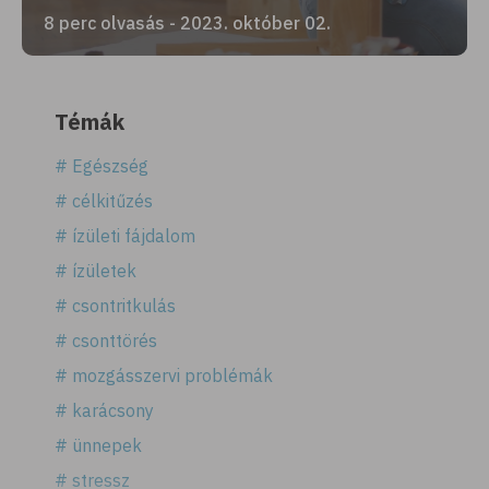
8 perc olvasás - 2023. október 02.
Témák
# Egészség
# célkitűzés
# ízületi fájdalom
# ízületek
# csontritkulás
# csonttörés
# mozgásszervi problémák
# karácsony
# ünnepek
# stressz