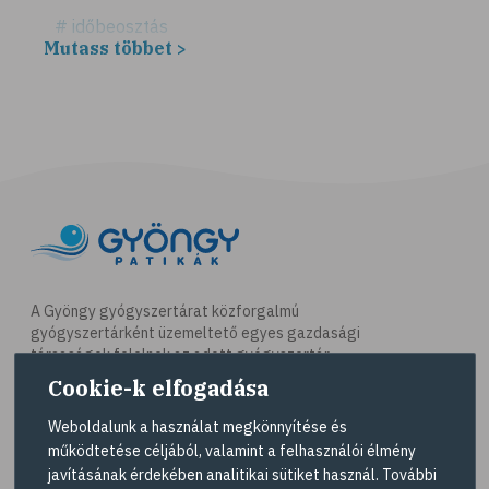
# időbeosztás
Mutass többet >
# háztartás
# takarítás
# tél
# gyógynövények
# sport
# mozgás
# síelés
# szánkózás
A Gyöngy gyógyszertárat közforgalmú
gyógyszertárként üzemeltető egyes gazdasági
# snowboard
társaságok felelnek az adott gyógyszertár
# korcsolyázás
működésért. A Gyöngy gyógyszertárak listáját és
Cookie-k elfogadása
elérhetőségeit a
Gyógyszertár kereső
oldalon
# család
tekintheti meg.
Weboldalunk a használat megkönnyítése és
# pszichológia
működtetése céljából, valamint a felhasználói élmény
Navigáció
javításának érdekében analitikai sütiket használ. További
# hátfájás