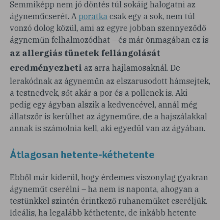
Semmiképp nem jó döntés túl sokáig halogatni az
ágyneműcserét. A
poratka
csak egy a sok, nem túl
vonzó dolog közül, ami az egyre jobban szennyeződő
ágyneműn felhalmozódhat – és már önmagában ez is
az allergiás tünetek fellángolását
eredményezheti
az arra hajlamosaknál. De
lerakódnak az ágyneműn az elszarusodott hámsejtek,
a testnedvek, sőt akár a por és a pollenek is. Aki
pedig egy ágyban alszik a kedvencével, annál még
állatszőr is kerülhet az ágyneműre, de a hajszálakkal
annak is számolnia kell, aki egyedül van az ágyában.
Átlagosan hetente-kéthetente
Ebből már kiderül, hogy érdemes viszonylag gyakran
ágyneműt cserélni – ha nem is naponta, ahogyan a
testünkkel szintén érintkező ruhaneműket cseréljük.
Ideális, ha legalább kéthetente, de inkább hetente