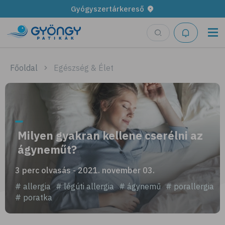
Gyógyszertárkereső
Főoldal
Egészség & Élet
Milyen gyakran kellene cserélni az
ágyneműt?
3 perc olvasás - 2021. november 03.
# allergia
# légúti allergia
# ágynemű
# porallergia
# poratka