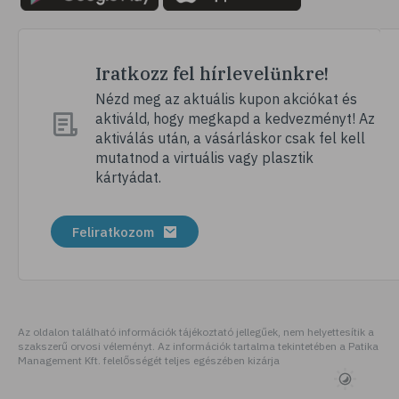
Iratkozz fel hírlevelünkre!
Nézd meg az aktuális kupon akciókat és
aktiváld, hogy megkapd a kedvezményt! Az
aktiválás után, a vásárláskor csak fel kell
mutatnod a virtuális vagy plasztik
kártyádat.
Feliratkozom
Az oldalon található információk tájékoztató jellegűek, nem helyettesítik a
szakszerű orvosi véleményt. Az információk tartalma tekintetében a Patika
Management Kft. felelősségét teljes egészében kizárja