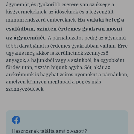
ágyneműt, és gyakoribb cserére van szüksége a
kisgyermekeknek, az időseknek és a legyengült
Ha valaki beteg a
immunrendszerű embereknek.
családban, szintén érdemes gyakran mosni
az ágyneműjét.
A párnahuzatot pedig az ágynemű
többi darabjánál is érdemes gyakrabban váltani. Erre
ugyanis még akkor is kerülhetnek szennyező
anyagok, a hajunkból vagy a szánkból, ha egyébként
fürdés után, tisztán bújunk ágyba. Sőt, akár az
arckrémünk is hagyhat zsíros nyomokat a párnánkon,
amelyen könnyen megtapad a por, és más
szennyeződések.
Hasznosnak találta amit olvasott?