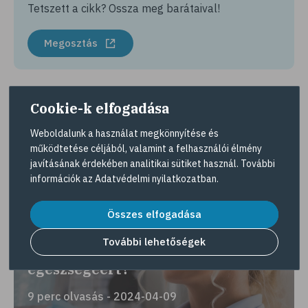
Tetszett a cikk? Ossza meg barátaival!
Megosztás
Cookie-k elfogadása
Érdekes lehet még
Weboldalunk a használat megkönnyítése és
működtetése céljából, valamint a felhasználói élmény
javításának érdekében analitikai sütiket használ. További
információk az
Adatvédelmi nyilatkozatban
.
Összes elfogadása
További lehetőségek
Nagy levegőt! – Mit tehetünk tüdőnk
egészségéért?
9 perc olvasás - 2024-04-09