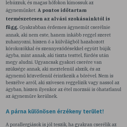
lehúzzuk, és magas hőfokon kimossuk az
A pontos időtartam
ágyneműnket.
természetesen az alvási szokásainktól is
függ.
Gyakrabban érdemes ágyneműt cserélnie
annak, aki nem este, hanem inkább reggel szeret
zuhanyozni, hiszen ő a külvilágból hazahozott
kórokozókkal és szennyeződésekkel együtt bújik
ágyba, mint annak, aki tiszta testtel, fürdés után
megy aludni. Ugyancsak gyakori cserére van
szüksége annak, aki meztelenül alszik, és az
ágynemű közvetlenül érintkezik a bőrével. Nem is
beszélve arról, aki szívesen reggelizik vagy nassol az
ágyban, hiszen ilyenkor az étel morzsái is óhatatlanul
az ágyneműre kerülnek.
A párna különösen érzékeny terület!
A porallergiások is jól teszik, ha gyakran cserélik az