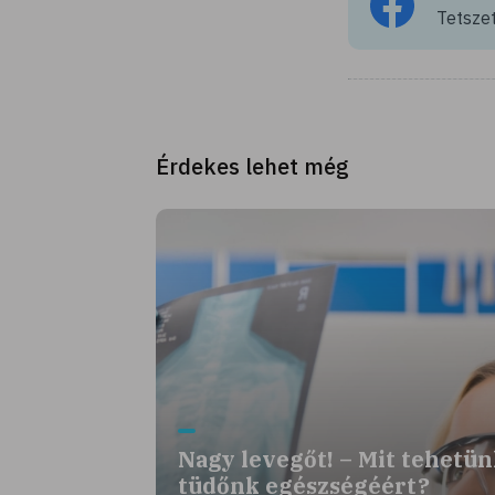
Tetszet
Érdekes lehet még
Nagy levegőt! – Mit tehetü
tüdőnk egészségéért?