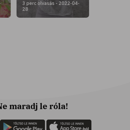
-
3 perc olvasás - 2022-04-
28
Ne maradj le róla!