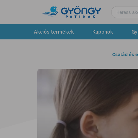
Akciós termékek
Kuponok
Gy
Család és 