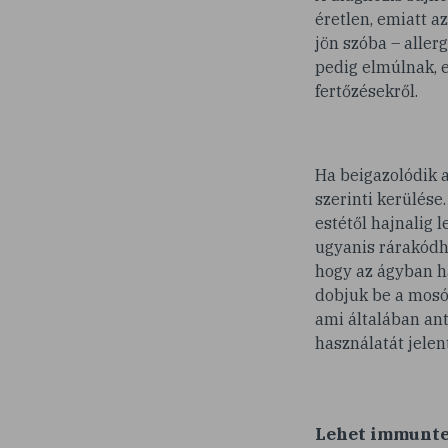
éretlen, emiatt a
jön szóba – aller
pedig elmúlnak, e
fertőzésekről.
Ha beigazolódik a
szerinti kerülése
estétől hajnalig l
ugyanis rárakódha
hogy az ágyban ha
dobjuk be a mosóg
ami általában ant
használatát jelent
Lehet immunte