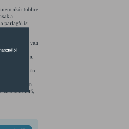
hanem akár többre
 csak a
a parlagfű is
mba is.
k, de arra is van
dni a már
használói
et csillapítja,
lőzését,
 panaszoknál jön
zokták
lább két-három
s csökkenthető,