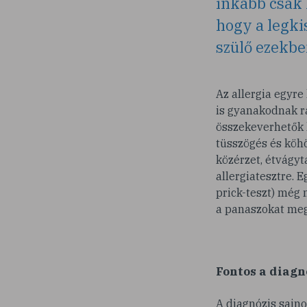
inkább csak 
hogy a legki
szülő ezekbe
Az allergia egyre
is gyanakodnak rá
összekeverhetők l
tüsszögés és köhö
közérzet, étvágyt
allergiatesztre. 
prick-teszt) még 
a panaszokat megf
Fontos a diagn
A diagnózis sajn