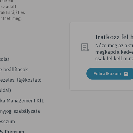
tárként
 az adott
k listáját és
intheti meg.
Iratkozz fel 
Nézd meg az aktu
megkapd a kedvez
csak fel kell mut
olat
e beállítások
Feliratkozom
ezelési tájékoztató
ldal)
ika Management Kft.
nyjogi szabályzata
esszum
gy Prémium