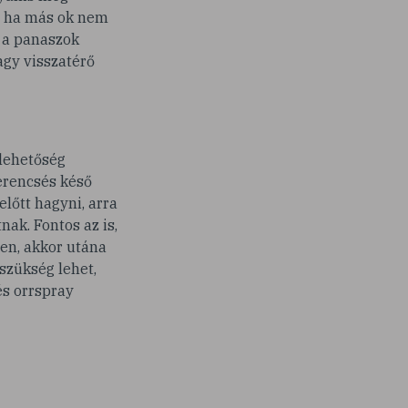
 – ha más ok nem
, a panaszok
agy visszatérő
 lehetőség
zerencsés késő
előtt hagyni, arra
ak. Fontos az is,
gen, akkor utána
szükség lehet,
és orrspray