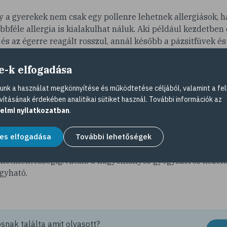
gy a gyerekek nem csak egy pollenre lehetnek allergiások, 
öbbféle allergia is kialakulhat náluk. Aki például kezdetben
s az égerre reagált rosszul, annál később a pázsitfüvek és 
iválthat légúti allergiát háziporatka, állatszőr és penészgo
e-k elfogadása
tünetek néhány évre eltűnnek vagy később enyhébbek leszne
llergiás menetelés folyamatos. Ilyenkor érdemes elgondolko
nk a használat megkönnyítése és működtetése céljából, valamint a fel
vításának érdekében analitikai sütiket használ. További információk az
kalmazható allergén immunterápián, ami nem csak a tünetek
elmi nyilatkozatban
.
ndszer működésére is hat, segíti az újabb allergiák mege
ődmények rizikóját. Ez elsősorban középsúlyos vagy súlyos
 allergiánál jellemzően a pollenszezon előtt két hónappal s
es elfogadása
További lehetőségek
zelés nem hoz azonnali eredményt, folytatni kell még lega
tünetmentességig. Általa a hagyományos gyógyszeres kezelé
agyható.
nak találta amit olvasott?