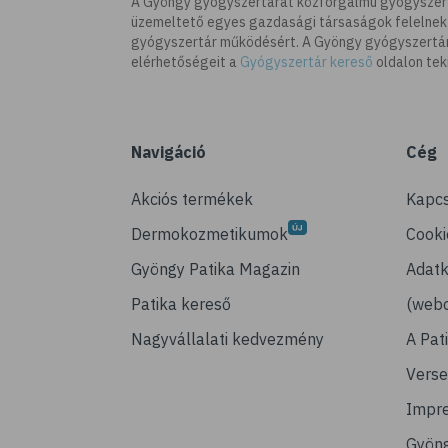
A Gyöngy gyógyszertárat közforgalmú gyógyszer
üzemeltető egyes gazdasági társaságok felelnek
gyógyszertár működésért. A Gyöngy gyógyszertára
elérhetőségeit a
Gyógyszertár kereső
oldalon tek
Navigáció
Cég
Akciós termékek
Kapcs
Dermokozmetikumok
Cooki
Gyöngy Patika Magazin
Adatk
Patika kereső
(webo
Nagyvállalati kedvezmény
A Pat
Verse
Impr
Gyön