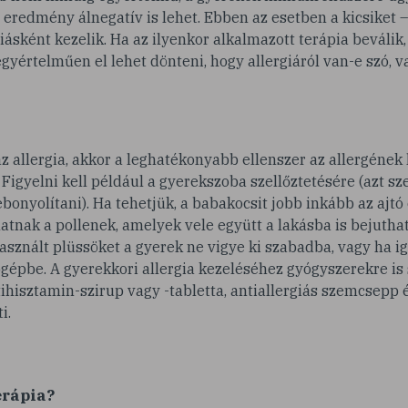
z eredmény álnegatív is lehet. Ebben az esetben a kicsiket
giásként kezelik. Ha az ilyenkor alkalmazott terápia beválik
gyértelműen el lehet dönteni, hogy allergiáról van-e szó, v
z allergia, akkor a leghatékonyabb ellenszer az allergének
. Figyelni kell például a gyerekszoba szellőztetésére (azt s
ebonyolítani). Ha tehetjük, a babakocsit jobb inkább az ajtó 
tnak a pollenek, amelyek vele együtt a lakásba is bejuthatn
sznált plüssöket a gyerek ne vigye ki szabadba, vagy ha i
épbe. A gyerekkori allergia kezeléséhez gyógyszerekre is 
ihisztamin-szirup vagy -tabletta, antiallergiás szemcsepp 
i.
rápia?