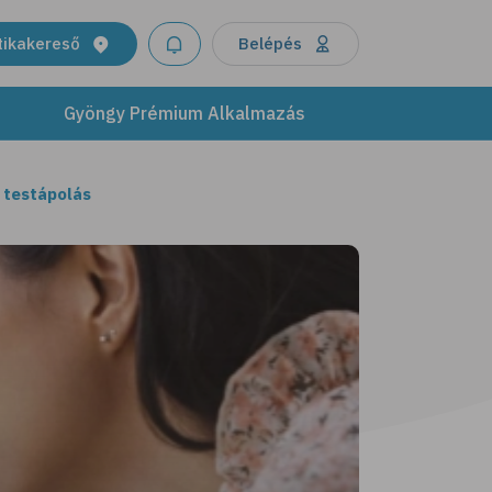
tikakereső
Belépés
Gyöngy Prémium Alkalmazás
 testápolás