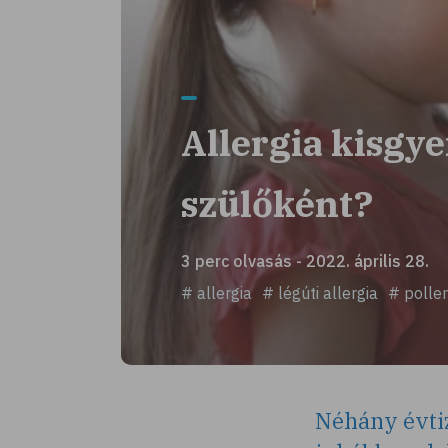
Allergia kisgy
szülőként?
3 perc olvasás - 2022. április 28.
# allergia
# légúti allergia
# pollen
Néhány évtiz