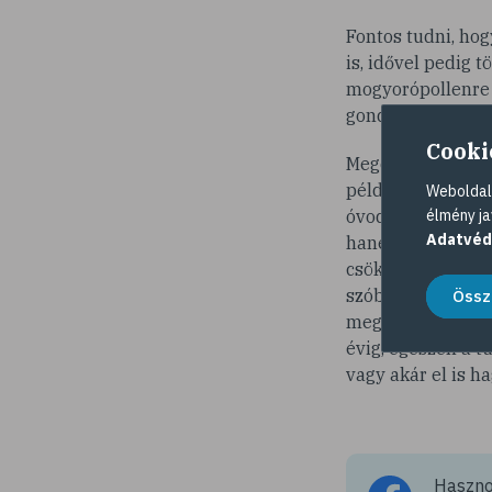
Fontos tudni, ho
is, idővel pedig t
mogyorópollenre é
gondot okozhat. K
Cooki
Megesik, hogy a 
példa, hogy az a
Weboldalu
élmény ja
óvodásoknál is al
Adatvéd
hanem az immunre
csökkenti a szöv
szóba, szezonális
Össz
megkezdeni. A ke
évig, egészen a 
vagy akár el is h
Hasznos