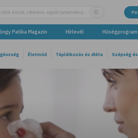
Pa
öngy Patika Magazin
Hírlevél
Hűségprogram
egészség
Életmód
Táplálkozás és diéta
Szépség és