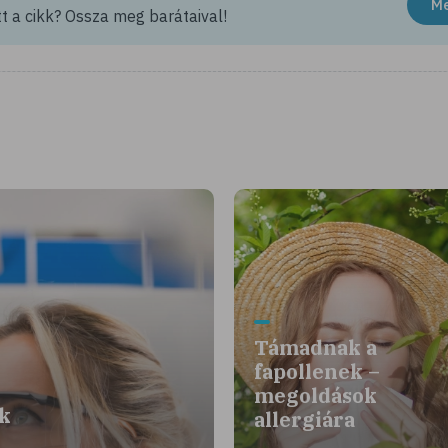
M
t a cikk? Ossza meg barátaival!
Támadnak a
fapollenek –
megoldások
nk
allergiára