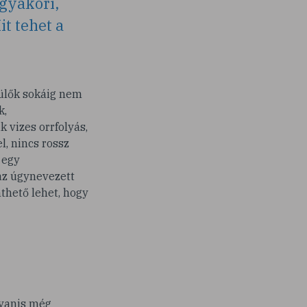
 gyakori,
t tehet a
zülők sokáig nem
k,
 vizes orrfolyás,
l, nincs rossz
 egy
 az úgynevezett
nthető lehet, hogy
yanis még