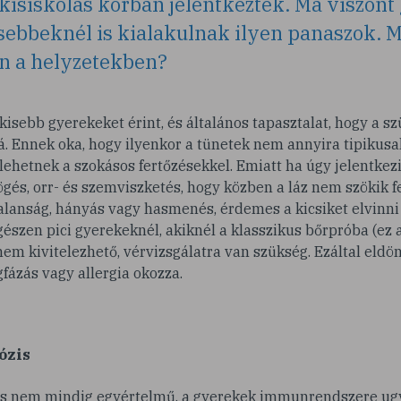
kisiskolás korban jelentkeztek. Ma viszont
sebbeknél is kialakulnak ilyen panaszok. Mi
n a helyzetekben?
 kisebb gyerekeket érint, és általános tapasztalat, hogy a s
. Ennek oka, hogy ilyenkor a tünetek nem annyira tipikusa
ehetnek a szokásos fertőzésekkel. Emiatt ha úgy jelentkezik
gés, orr- és szemviszketés, hogy közben a láz nem szökik fe
alanság, hányás vagy hasmenés, érdemes a kicsiket elvinni
Egészen pici gyerekeknél, akiknél a klasszikus bőrpróba (ez
nem kivitelezhető, vérvizsgálatra van szükség. Ezáltal eldö
ázás vagy allergia okozza.
ózis
os nem mindig egyértelmű, a gyerekek immunrendszere ug