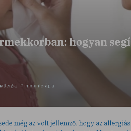
ermekkorban: hogyan seg
allergia
# immunterápia
ede még az volt jellemző, hogy az allergiás