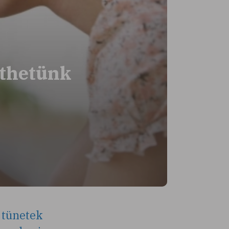
íthetünk
 tünetek