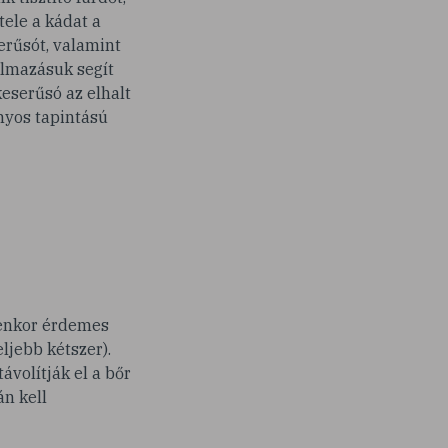
tele a kádat a
rűsót, valamint
kalmazásuk segít
eserűsó az elhalt
onyos tapintású
lyenkor érdemes
ljebb kétszer).
volítják el a bőr
án kell