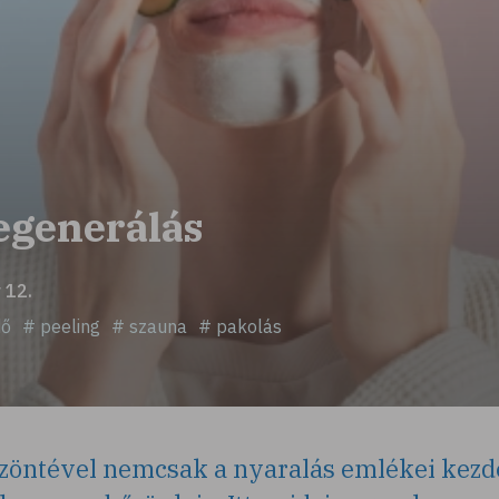
egenerálás
 12.
dő
# peeling
# szauna
# pakolás
szöntével nemcsak a nyaralás emlékei kez