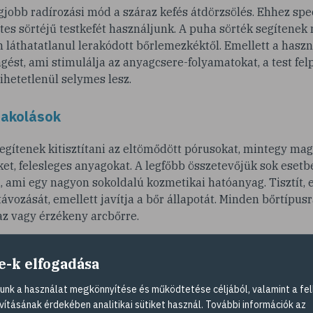
egjobb radírozási mód a száraz kefés átdörzsölés. Ehhez speci
tes sörtéjű testkefét használjunk. A puha sörték segítene
en láthatatlanul lerakódott bőrlemezkéktől. Emellett a haszn
gést, ami stimulálja az anyagcsere-folyamatokat, a test fel
ihetetlenül selymes lesz.
pakolások
egítenek kitisztítani az eltömődött pórusokat, mintegy ma
t, felesleges anyagokat. A legfőbb összetevőjük sok esetbe
 ami egy nagyon sokoldalú kozmetikai hatóanyag. Tisztít, e
vozását, emellett javítja a bőr állapotát. Minden bőrtípusr
az vagy érzékeny arcbőrre.
auna
e-k elfogadása
obban ver a szívünk, fokozódik a verejtékezés, és mindkettő
nk a használat megkönnyítése és működtetése céljából, valamint a fel
nyagok távozását a szervezetből. Egy hétig öt napon át vé
vításának érdekében analitikai sütiket használ. További információk az