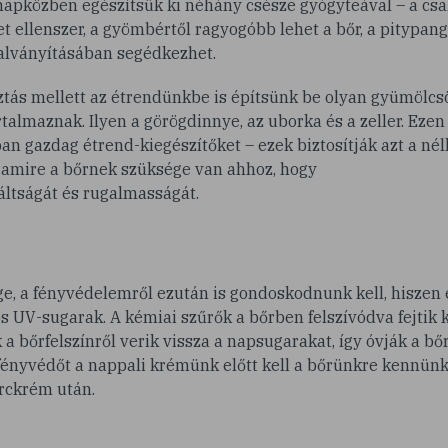
napközben egészítsük ki néhány csésze gyógyteával – a csa
t ellenszer, a gyömbértől ragyogóbb lehet a bőr, a pitypang 
halványításában segédkezhet.
tás mellett az étrendünkbe is építsünk be olyan gyümölcsö
rtalmaznak. Ilyen a görögdinnye, az uborka és a zeller. Ezen
n gazdag étrend-kiegészítőket – ezek biztosítják azt a né
 amire a bőrnek szüksége van ahhoz, hogy
áltságát és rugalmasságát.
e, a fényvédelemről ezután is gondoskodnunk kell, hiszen 
s UV-sugarak. A kémiai szűrők a bőrben felszívódva fejtik 
 a bőrfelszínről verik vissza a napsugarakat, így óvják a bőr
 fényvédőt a nappali krémünk előtt kell a bőrünkre kennünk
arckrém után.