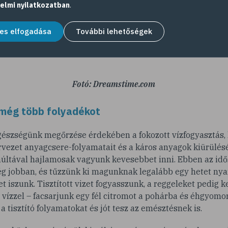
mozgást. Edzés után pedig, ha tehetjük, szaunázzunk. Miel
elmi nyilatkozatban
.
áraz kefével dörzsöljük át a testünket, így még hatékonya
ása. És ha még citromos illóolajat is cseppentünk a szaun
es elfogadása
További lehetőségek
nk az alapos tisztulás érdekében.
Fotó: Dreamstime.com
még több folyadékot
gészségünk megőrzése érdekében a fokozott vízfogyasztás, 
vezet anyagcsere-folyamatait és a káros anyagok kiürülését
múltával hajlamosak vagyunk kevesebbet inni. Ebben az id
ég jobban, és tűzzünk ki magunknak legalább egy hetet nya
 iszunk. Tisztított vizet fogyasszunk, a reggeleket pedig 
 vízzel – facsarjunk egy fél citromot a pohárba és éhgyomo
a tisztító folyamatokat és jót tesz az emésztésnek is.