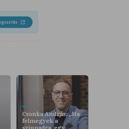
egosztás
Csonka András: „Ha
felmegyek a
színpadra, egy