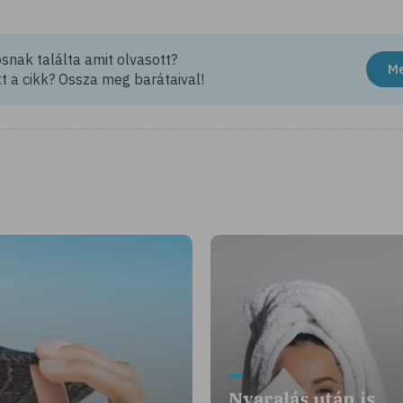
nak találta amit olvasott?
M
t a cikk? Ossza meg barátaival!
Nyaralás után is