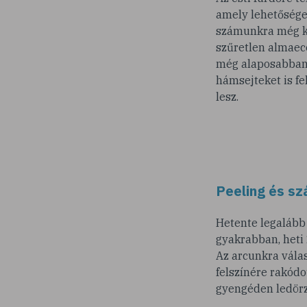
amely lehetőséget 
számunkra még ke
szűretlen almaece
még alaposabban e
hámsejteket is fe
lesz.
Peeling és sz
Hetente legalább 
gyakrabban, heti
Az arcunkra válas
felszínére rakódo
gyengéden ledörz