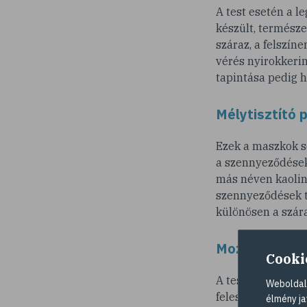
A test esetén a l
készült, természe
száraz, a felszín
vérés nyirokkerin
tapintása pedig h
Mélytisztító 
Ezek a maszkok s
a szennyeződéseke
más néven kaolin,
szennyeződések tá
különösen a szár
Mozgás és sz
Cooki
A testmozgástól j
Weboldalu
felesleges salaka
élmény ja