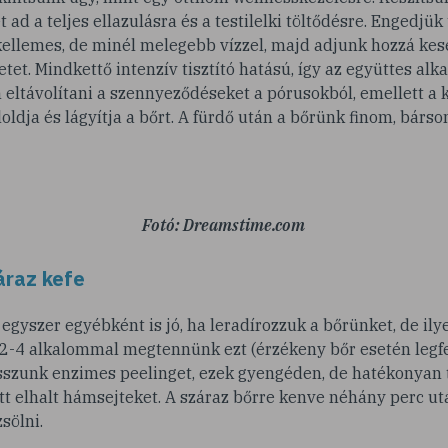
ad a teljes ellazulásra és a testilelki töltődésre. Engedjük 
llemes, de minél melegebb vízzel, majd adjunk hozzá kese
tet. Mindkettő intenzív tisztító hatású, így az együttes al
ltávolítani a szennyeződéseket a pórusokból, emellett a k
loldja és lágyítja a bőrt. A fürdő után a bőrünk finom, bárs
Fotó: Dreamstime.com
áraz kefe
egyszer egyébként is jó, ha leradírozzuk a bőrünket, de i
 2-4 alkalommal megtennünk ezt (érzékeny bőr esetén legfe
szunk enzimes peelinget, ezek gyengéden, de hatékonyan tá
tt elhalt hámsejteket. A száraz bőrre kenve néhány perc ut
sölni.