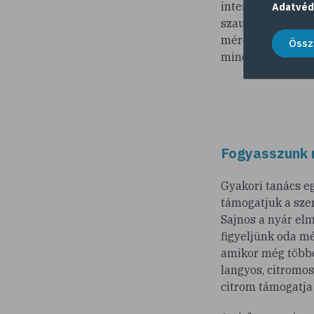
intenzívebb test
Adatvéd
szaunakabinba, sz
méregtelenítő hat
Össz
mindent megtettü
Fogyasszunk 
Gyakori tanács e
támogatjuk a szer
Sajnos a nyár el
figyeljünk oda m
amikor még többet
langyos, citromos
citrom támogatja 