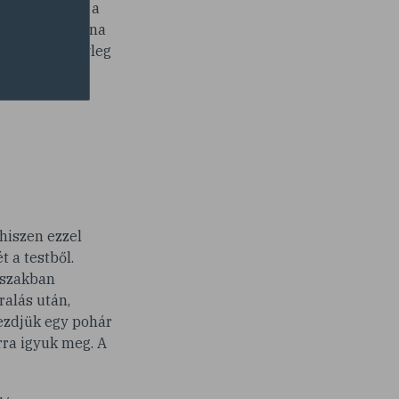
őtt bemegyünk a
bb lesz a szauna
akövekre, tényleg
hiszen ezzel
 a testből.
őszakban
ralás után,
kezdjük egy pohár
rra igyuk meg. A