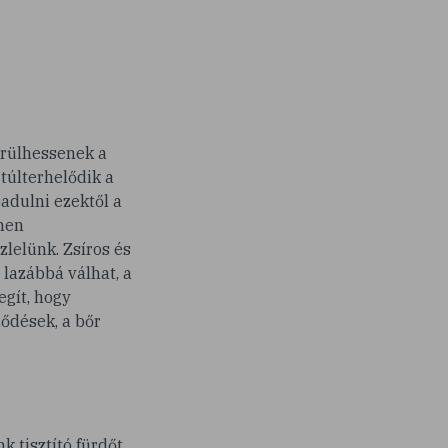
ürülhessenek a
túlterhelődik a
adulni ezektől a
ínen
lelünk. Zsíros és
 lazábbá válhat, a
egít, hogy
ődések, a bőr
 tisztító fürdőt,