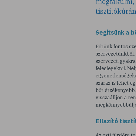
megfakulni, 
tisztítókúrá
Segítsünk a b
Bőrünk fontos sze
szervezetünkből. 
szervezet, gyakr
feleslegektől. Me
egyenetlenségeket
száraz is lehet e
bőr érzékenyebb, 
visszaálljon a re
megkönnyebbüljön
Ellazító tiszt
Az esti fürdőre t