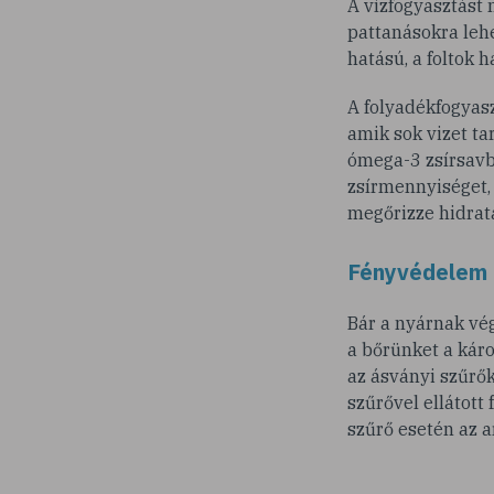
A vízfogyasztást 
pattanásokra lehe
hatású, a foltok 
A folyadékfogyasz
amik sok vizet ta
ómega-3 zsírsavba
zsírmennyiséget,
megőrizze hidrat
Fényvédelem
Bár a nyárnak vég
a bőrünket a káro
az ásványi szűrők
szűrővel ellátott
szűrő esetén az 