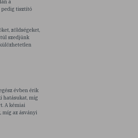
lán a
pedig tisztító
ket, zöldségeket,
 túl szedjünk
lkülözhetetlen
egész évben érik
ki hatásukat, míg
t. A kémiai
, míg az ásványi