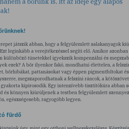
hanem a bőrünk is. Itt az ideje egy alapos
nak!
őrünknek!
repet játszik abban, hogy a felgyülemlett salakanyagok ki
Ezt leginkább a verejtékezéssel segíti elő. Amikor azonban 
an különböző tünetekkel igyekszik kompenzálni és megszab
lyek ezek? A bőr ilyenkor fakó, mondhatni élettelen, a felsz
, bőrhibákat, pattanásokat vagy éppen pigmentfoltokat ész
gyszerre, megszaporodhatnak a felszíni ráncok, a kötőszövet
gyakorta kipirosodik. Egy intenzívebb tisztítókúra abban s
nd és könnyen kiürüljenek a testben felgyülemlett szennyez
, egészségesebb, ragyogóbb legyen.
ító fürdő
ekintsünk úgy, mint egy otthoni wellnesskezelésre. Készítsünk