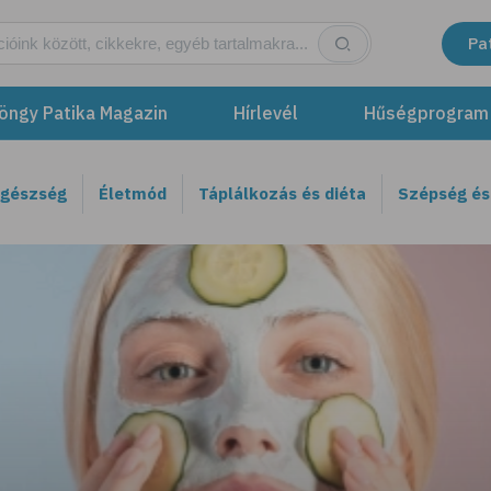
Pa
öngy Patika Magazin
Hírlevél
Hűségprogram
egészség
Életmód
Táplálkozás és diéta
Szépség és