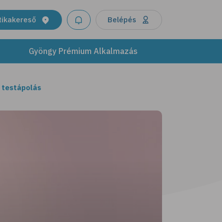
tikakereső
Belépés
Gyöngy Prémium Alkalmazás
 testápolás