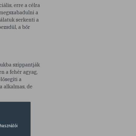
ális, erre a célra
k megszabadulni a
álatuk serkenti a
pezsdül, a bőr
gukba szippantják
n a fehér agyag,
lősegíti a
a alkalmas, de
 segíti a
használói
gezzünk