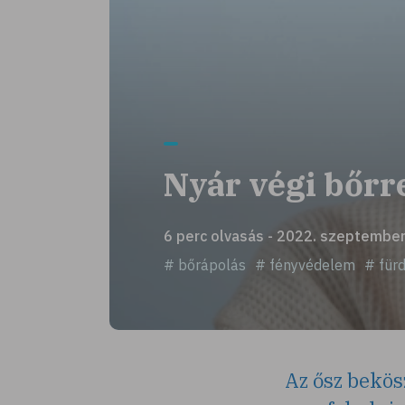
Nyár végi bőrr
6 perc olvasás - 2022. szeptember
# bőrápolás
# fényvédelem
# für
Az ősz bekö