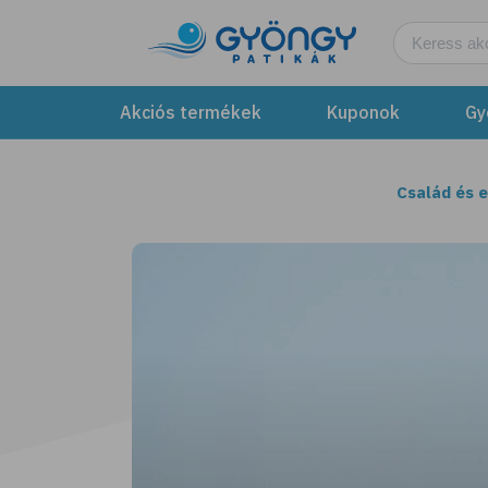
Akciós termékek
Kuponok
Gy
Család és 