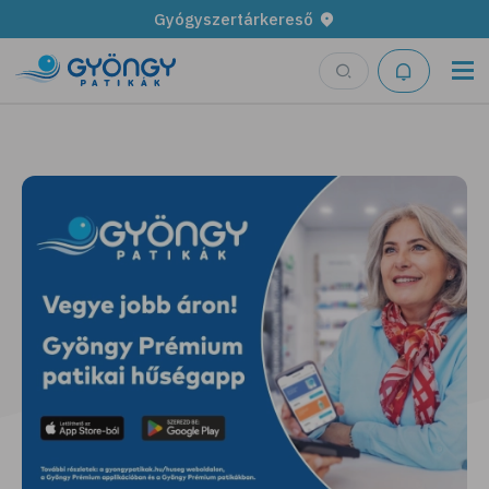
Gyógyszertárkereső
Legyen fűszerkertünk!
További részletek