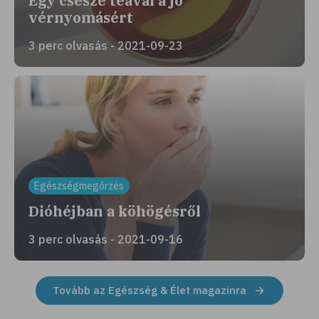
Egy csésze teával a jó
vérnyomásért
3 perc olvasás - 2021-09-23
Egészségmegőrzés
Dióhéjban a köhögésről
3 perc olvasás - 2021-09-16
Tovább az Egészség & Élet magazinra