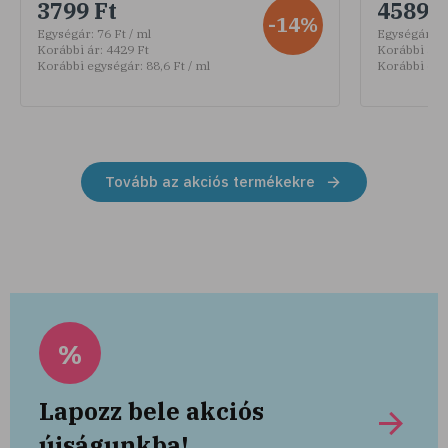
3799 Ft
4589 F
-14%
Egységár:
76 Ft / ml
Egységár:
30
Korábbi ár:
4429 Ft
Korábbi ár:
Korábbi egységár:
88,6 Ft / ml
Korábbi egy
Tovább az akciós termékekre
%
Lapozz bele akciós
újságunkba!