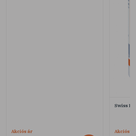
Swiss Pa
Akciós ár
Akciós ár