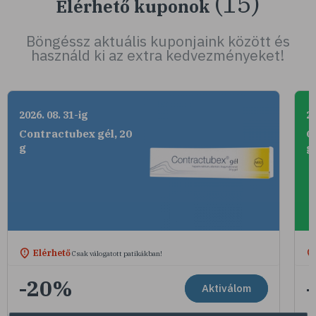
(15)
Elérhető kuponok
Böngéssz aktuális kuponjaink között és
használd ki az extra kedvezményeket!
2026. 08. 31-ig
20
Contractubex gél, 20
C
g
g
Elérhető
Csak válogatott patikákban!
-20%
Aktiválom