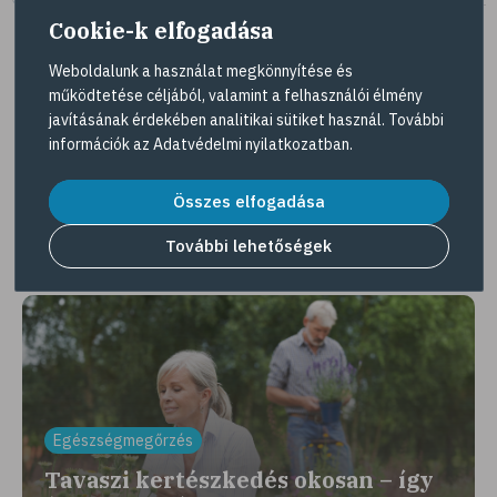
Cookie-k elfogadása
Weboldalunk a használat megkönnyítése és
működtetése céljából, valamint a felhasználói élmény
Tovább az összes kuponra
javításának érdekében analitikai sütiket használ. További
információk az
Adatvédelmi nyilatkozatban
.
Gyöngy Patika Magazin
Összes elfogadása
További lehetőségek
Érdekességek, interjúk, egészséges élet
Egészségmegőrzés
Tavaszi kertészkedés okosan – így