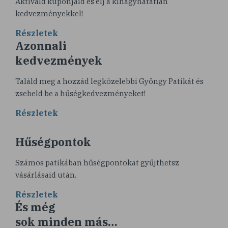
Aktiváld kuponjaid és élj a kihagyhatatlan
kedvezményekkel!
Részletek
Azonnali
kedvezmények
Találd meg a hozzád legközelebbi Gyöngy Patikát és
zsebeld be a hűségkedvezményeket!
Részletek
Hűségpontok
Számos patikában hűségpontokat gyűjthetsz
vásárlásaid után.
Részletek
És még
sok minden más…