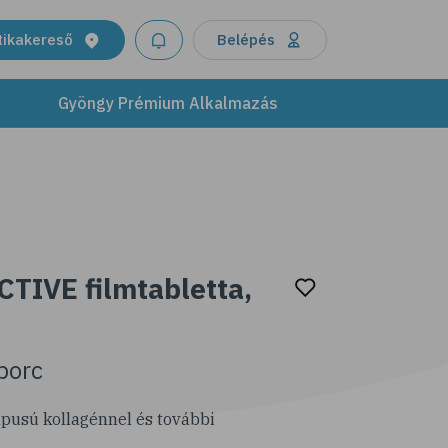
tikakereső
Belépés
Gyöngy Prémium Alkalmazás
CTIVE filmtabletta,
 porc
.típusú kollagénnel és további