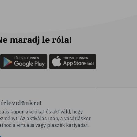
Ne maradj le róla!
hírlevelünkre!
ális kupon akciókat és aktiváld, hogy
ményt! Az aktiválás után, a vásárláskor
atnod a virtuális vagy plasztik kártyádat.