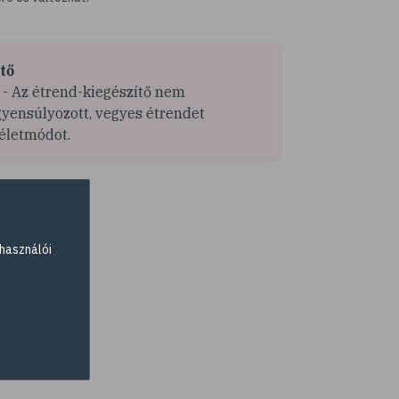
tő
 - Az étrend-kiegészítő nem
egyensúlyozott, vegyes étrendet
 életmódot.
használói