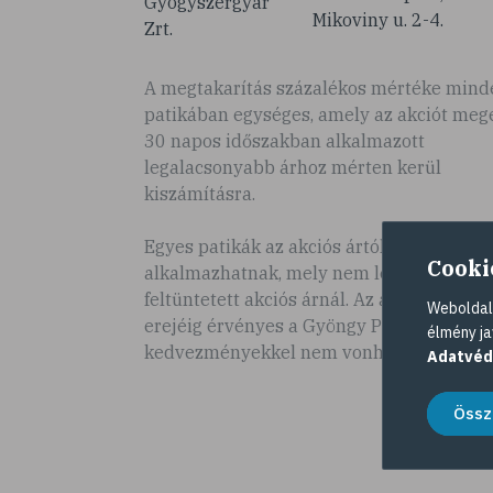
Gyógyszergyár
Mikoviny u. 2-4.
Zrt.
A megtakarítás százalékos mértéke mind
patikában egységes, amely az akciót meg
30 napos időszakban alkalmazott
legalacsonyabb árhoz mérten kerül
kiszámításra.
Egyes patikák az akciós ártól eltérő árat
Cooki
alkalmazhatnak, mely nem lehet magasa
feltüntetett akciós árnál. Az akció a készle
Weboldalu
erejéig érvényes a Gyöngy Patikákban és
élmény ja
kedvezményekkel nem vonható össze.
Adatvéd
Össz