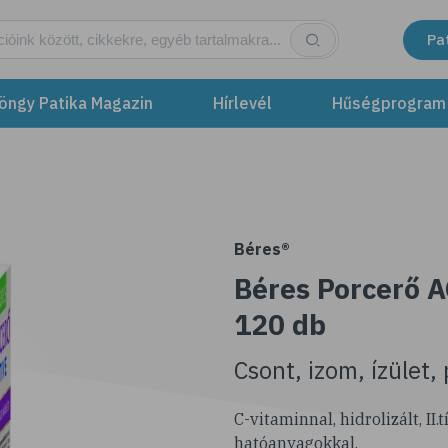
Pa
öngy Patika Magazin
Hírlevél
Hűségprogram
Béres®
Béres Porcerő A
120 db
Csont, izom, ízület,
C-vitaminnal, hidrolizált, II
hatóanyagokkal.