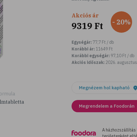
Akciós ár
- 20%
9319 Ft
Egységár:
77,7 Ft / db
Korábbi ár:
11649 Ft
Korábbi egységár:
97,10 Ft / db
Akciós időszak:
2026. augusztus 
Megnézem hol kapható
ormula
ilmtabletta
Megrendelem a Foodorán
A házhozszállítás
területenként elté