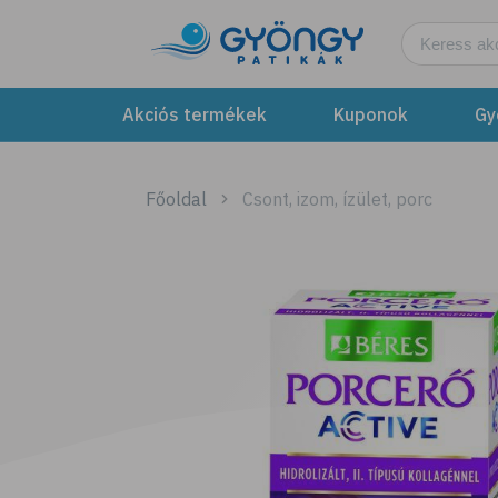
Akciós termékek
Kuponok
Gy
Főoldal
Csont, izom, ízület, porc