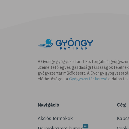
A Gyöngy gyógyszertárat közforgalmú gyógyszer
üzemeltető egyes gazdasági társaságok felelnek
gyógyszertár működésért. A Gyöngy gyógyszertára
elérhetőségeit a
Gyógyszertár kereső
oldalon tek
Navigáció
Cég
Akciós termékek
Kapcs
Dermokozmetikumok
Cooki