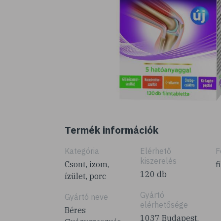
Termék információk
Kategória
Elérhető
F
kiszerelés
Csont, izom,
f
120 db
ízület, porc
Gyártó
Gyártó neve
elérhetősége
Béres
1037 Budapest,