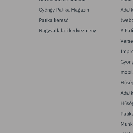
Gyöngy Patika Magazin
Adatk
Patika kereső
(webo
Nagyvállalati kedvezmény
A Pat
Verse
Impr
Gyön
mobi
Hűsé
Adatk
Hűség
Patik
Munk