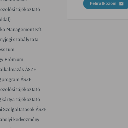
Feliratkozom
ezelési tájékoztató
ldal)
ika Management Kft.
nyjogi szabályzata
esszum
gy Prémium
lalkalmazás ÁSZF
gprogram ÁSZF
ezelési tájékoztató
kártya tájékoztató
ai Szolgáltatások ÁSZF
ahelyi kedvezmény