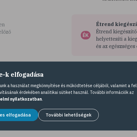
Étrend kiegészí
en
Étrend kiegészítő
előző
ÉK
helyettesíti a ki
és az egészséges
e-k elfogadása
bb a
t
nk a használat megkönnyítése és működtetése céljából, valamint a fel
 más
vításának érdekében analitikai sütiket használ. További információk az
elmi nyilatkozatban
.
es elfogadása
További lehetőségek