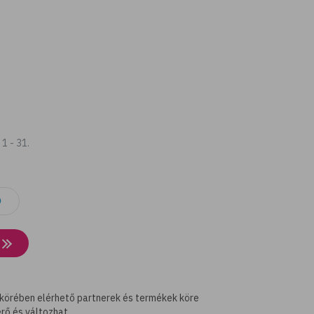
1 - 31.
 körében elérhető partnerek és termékek köre
rő és változhat.