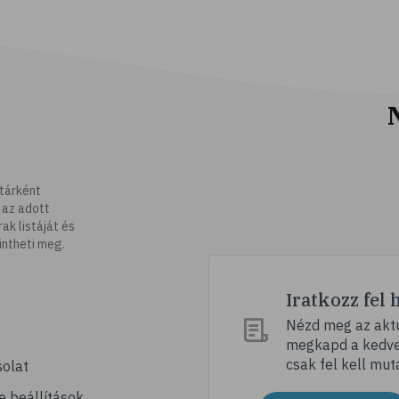
tárként
 az adott
k listáját és
intheti meg.
Iratkozz fel 
Nézd meg az aktu
megkapd a kedvez
csak fel kell mut
olat
e beállítások