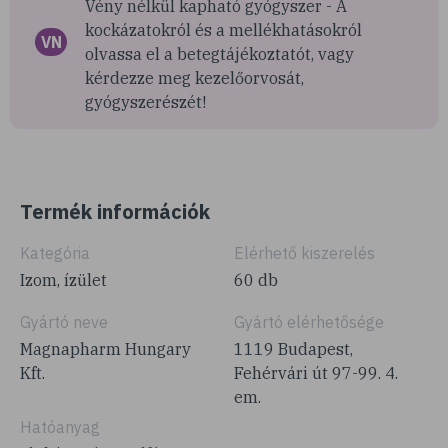
Vény nélkül kapható gyógyszer - A
kockázatokról és a mellékhatásokról
VN
olvassa el a betegtájékoztatót, vagy
kérdezze meg kezelőorvosát,
gyógyszerészét!
Termék információk
Kategória
Elérhető kiszerelés
Izom, ízület
60 db
Gyártó neve
Gyártó elérhetősége
Magnapharm Hungary
1119 Budapest,
Kft.
Fehérvári út 97-99. 4.
em.
Hatóanyag