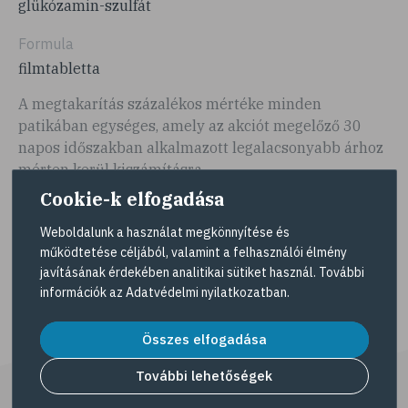
glükózamin-szulfát
Formula
filmtabletta
A megtakarítás százalékos mértéke minden
patikában egységes, amely az akciót megelőző 30
napos időszakban alkalmazott legalacsonyabb árhoz
mérten kerül kiszámításra.
Cookie-k elfogadása
Egyes patikák az akciós ártól eltérő árat
Weboldalunk a használat megkönnyítése és
alkalmazhatnak, mely nem lehet magasabb a
működtetése céljából, valamint a felhasználói élmény
feltüntetett akciós árnál. Az akció a készlet erejéig
javításának érdekében analitikai sütiket használ. További
érvényes a Gyöngy Patikákban és más
információk az
Adatvédelmi nyilatkozatban
.
kedvezményekkel nem vonható össze.
Összes elfogadása
További lehetőségek