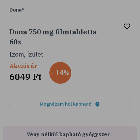
Dona®
Dona 750 mg filmtabletta
60x
Izom, ízület
Akciós ár
- 14%
6049 Ft
Megnézem hol kapható
Vény nélkül kapható gyógyszer