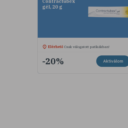
Contractubex
gél, 20 g
Elérhető
Csak válogatott patikákban!
-20%
Aktiválom