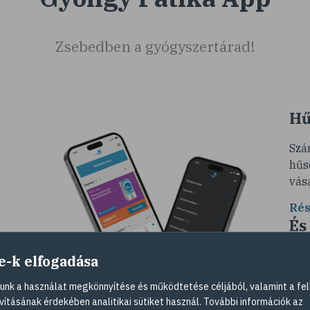
Zsebedben a gyógyszertárad!
Hű
Szá
hűs
vás
Rés
És
so
e-k elfogadása
Ére
nk a használat megkönnyítése és működtetése céljából, valamint a fel
és
vag
vításának érdekében analitikai sütiket használ. További információk az