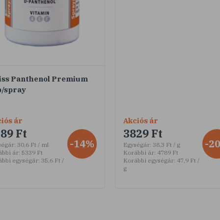
iss Panthenol Premium
b/spray
iós ár
Akciós ár
89 Ft
3829 Ft
-14%
-2
ségár:
30,6 Ft / ml
Egységár:
38,3 Ft / g
bbi ár:
5339 Ft
Korábbi ár:
4789 Ft
ábbi egységár:
35,6 Ft /
Korábbi egységár:
47,9 Ft /
g