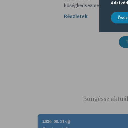
Adatvéd
hűségkedvezményeket!
Részletek
Össz
T
Böngéssz aktuál
2026. 08. 31-ig