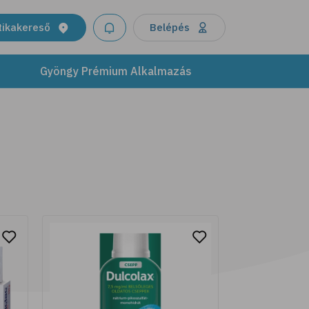
termékeinkkel támogasd bőröd
egészségét és ragyogását. Modern
tikakereső
Belépés
formulák, melyek ötvözik a tudomány
újításait a természet kincseivel.
Gyöngy Prémium Alkalmazás
További részletek