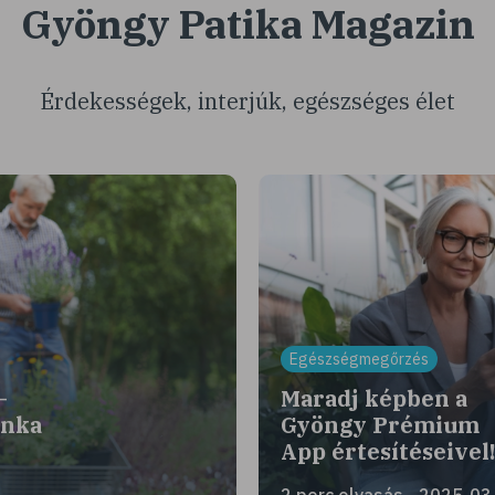
Gyöngy Patika Magazin
Érdekességek, interjúk, egészséges élet
Egészségmegőrzés
–
Maradj képben a
unka
Gyöngy Prémium
App értesítéseivel
2 perc olvasás - 2025-03