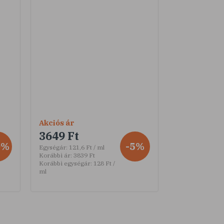
Akciós ár
3649 Ft
0%
-5%
Egységár:
121,6 Ft / ml
Korábbi ár:
3839 Ft
Korábbi egységár:
128 Ft /
ml