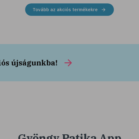
Tovább az akciós termékekre
iós újságunkba!
Gyöngy Patika App