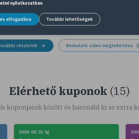
szá
elmi nyilatkozatban
.
hog
aján
es elfogadása
További lehetőségek
ovábbi részletek
Bemutató videó megtekintése
Elérhető kuponok
(15)
is kuponjaink között és használd ki az extra
2026. 08. 31-ig
2026