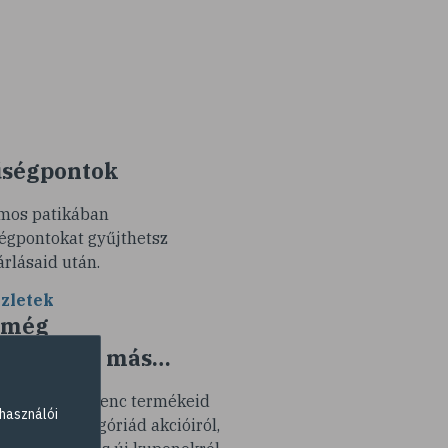
ségpontok
mos patikában
égpontokat gyűjthetsz
árlásaid után.
zletek
 még
k minden más…
tesítünk kedvenc termékeid
használói
y termékkategóriád akcióiról,