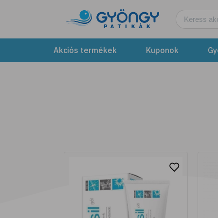
Legyen fűszerkertünk!
További részletek
Akciós termékek
Kuponok
Gy