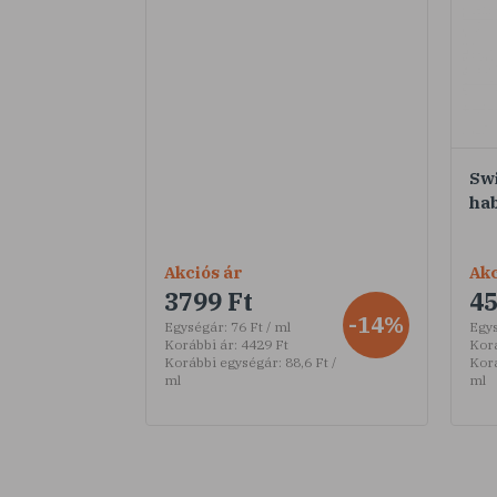
Sw
ha
Akciós ár
Akc
3799 Ft
45
-14%
Egységár:
76 Ft / ml
Egy
Korábbi ár:
4429 Ft
Korá
Korábbi egységár:
88,6 Ft /
Kor
ml
ml