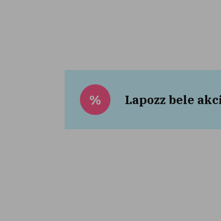
Lapozz bele akc
%