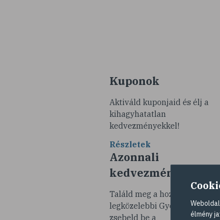
Kuponok
Aktiváld kuponjaid és élj a
kihagyhatatlan
kedvezményekkel!
Részletek
Azonnali
kedvezmények
Cooki
Találd meg a hozzád
Weboldalu
legközelebbi Gyöngy Patikát 
élmény ja
zsebeld be a