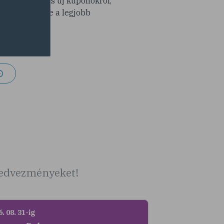
modra érdekes új kuponokról,
y ne maradj le a legjobb
latokról!
 kedvezményeket!
. 08. 31-ig
2026. 08. 31-ig