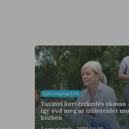
Egészségmegőrzés
Tavaszi kertészkedés okosan 
így óvd meg az ízületeidet m
közben
3 perc olvasás - 2025-04-08