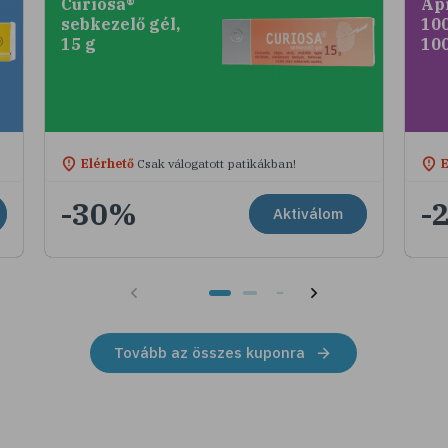
Curiosa®
Ap
sebkezelő gél,
100
15 g
10
Elérhető
Csak válogatott patikákban!
E
-30%
-
Aktiválom
Tovább az összes kuponra