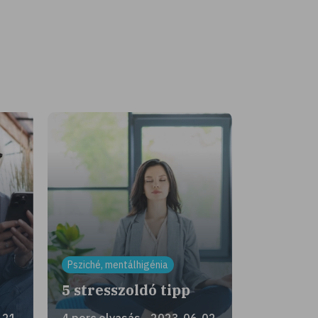
Psziché, mentálhigénia
!
5 stresszoldó tipp
-21
4 perc olvasás - 2023-06-02