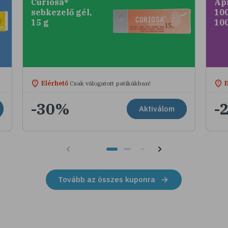
Curiosa®
Ap
sebkezelő gél,
100
15 g
10
Elérhető
Csak válogatott patikákban!
E
-30%
-
Aktiválom
Tovább az összes kuponra