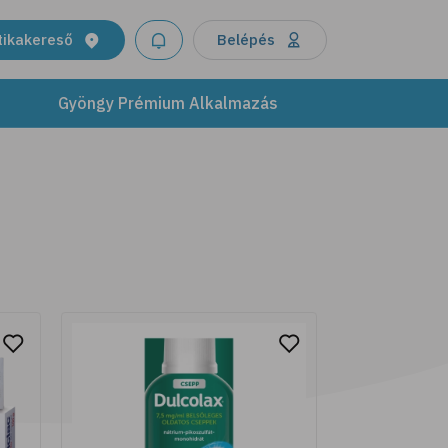
termékeinkkel támogasd bőröd
egészségét és ragyogását. Modern
tikakereső
Belépés
formulák, melyek ötvözik a tudomány
újításait a természet kincseivel.
Gyöngy Prémium Alkalmazás
További részletek