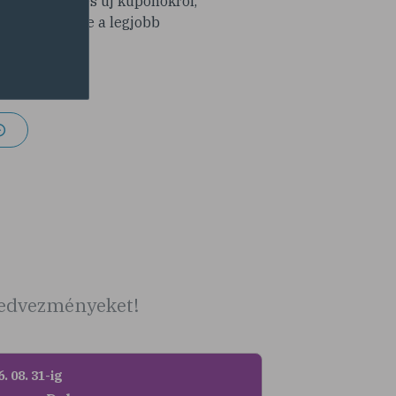
modra érdekes új kuponokról,
y ne maradj le a legjobb
latokról!
 kedvezményeket!
. 08. 31-ig
2026. 08. 31-ig