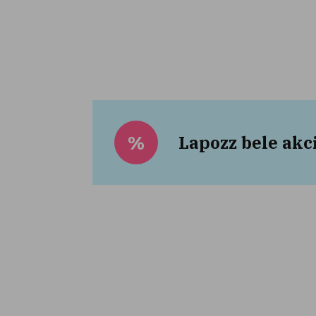
Lapozz bele akc
%