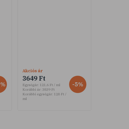
Akciós ár
3649 Ft
0%
-5%
Egységár:
121,6 Ft / ml
Korábbi ár:
3839 Ft
Korábbi egységár:
128 Ft /
ml