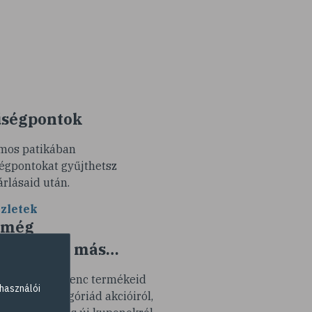
ségpontok
mos patikában
égpontokat gyűjthetsz
árlásaid után.
zletek
 még
k minden más…
tesítünk kedvenc termékeid
használói
y termékkategóriád akcióiról,