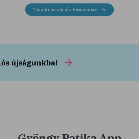
Tovább az akciós termékekre
iós újságunkba!
Gyöngy Patika App