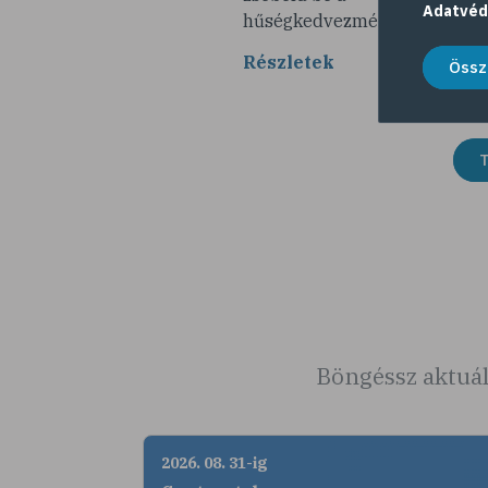
Adatvéd
hűségkedvezményeket!
Részletek
Össz
T
Böngéssz aktuál
2026. 08. 31-ig