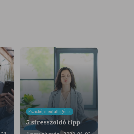
Psziché, mentálhigénia
!
5 stresszoldó tipp
-21
4 perc olvasás - 2023-06-02