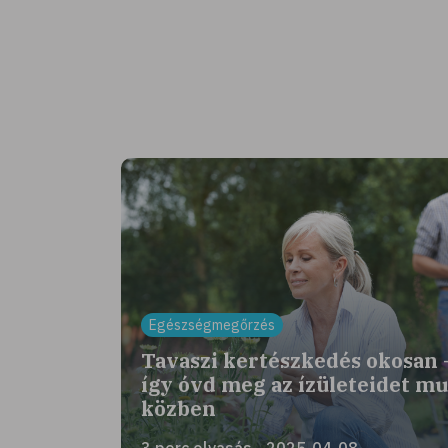
Egészségmegőrzés
Tavaszi kertészkedés okosan 
így óvd meg az ízületeidet m
közben
3 perc olvasás - 2025-04-08