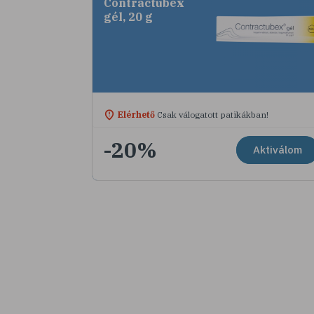
Contractubex
gél, 20 g
Elérhető
Csak válogatott patikákban!
-20%
Aktiválom