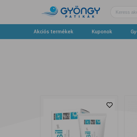
Legyen fűszerkertünk!
További részletek
Akciós termékek
Kuponok
Gy