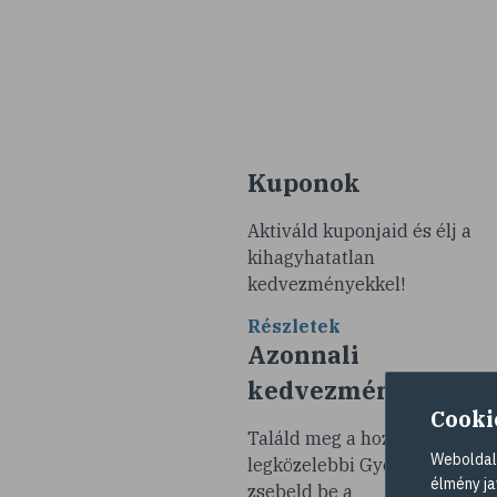
Kuponok
Aktiváld kuponjaid és élj a
kihagyhatatlan
kedvezményekkel!
Részletek
Azonnali
kedvezmények
Cooki
Találd meg a hozzád
Weboldalu
legközelebbi Gyöngy Patikát 
élmény ja
zsebeld be a