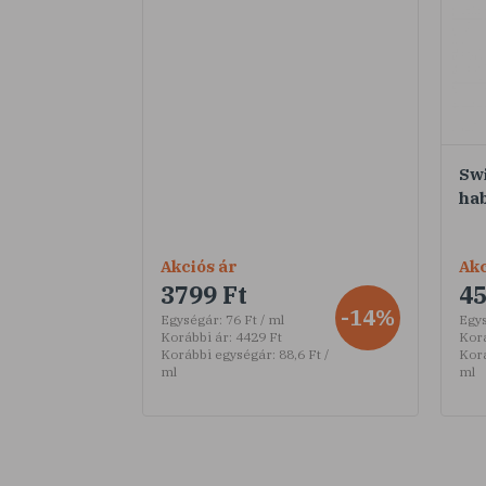
Sw
ha
Akciós ár
Akc
3799 Ft
45
-14%
Egységár:
76 Ft / ml
Egy
Korábbi ár:
4429 Ft
Korá
Korábbi egységár:
88,6 Ft /
Kor
ml
ml