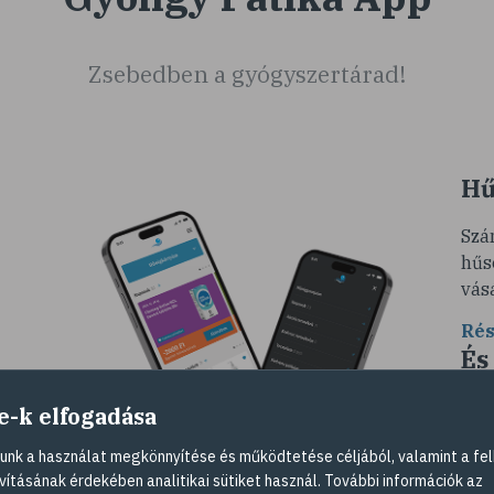
Zsebedben a gyógyszertárad!
Hű
Szá
hűs
vás
Rés
És
so
e-k elfogadása
Ére
nk a használat megkönnyítése és működtetése céljából, valamint a fel
és
vag
vításának érdekében analitikai sütiket használ. További információk az