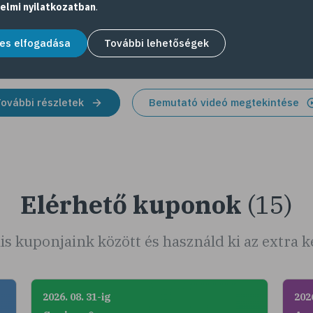
szá
elmi nyilatkozatban
.
hog
aján
es elfogadása
További lehetőségek
ovábbi részletek
Bemutató videó megtekintése
Elérhető kuponok
(15)
is kuponjaink között és használd ki az extra
2026. 08. 31-ig
2026