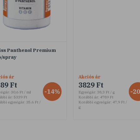
iss Panthenol Premium
b/spray
iós ár
Akciós ár
89 Ft
3829 Ft
-14%
-2
ségár:
30,6 Ft / ml
Egységár:
38,3 Ft / g
bbi ár:
5339 Ft
Korábbi ár:
4789 Ft
ábbi egységár:
35,6 Ft /
Korábbi egységár:
47,9 Ft /
g