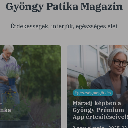
Gyöngy Patika Magazin
Érdekességek, interjúk, egészséges élet
Egészségmegőrzés
–
Maradj képben a
unka
Gyöngy Prémium
App értesítéseivel
2 perc olvasás - 2025-03