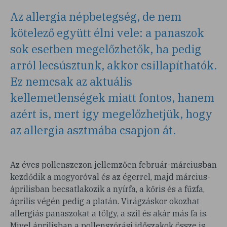
Az allergia népbetegség, de nem
kötelező együtt élni vele: a panaszok
sok esetben megelőzhetők, ha pedig
arról lecsúsztunk, akkor csillapíthatók.
Ez nemcsak az aktuális
kellemetlenségek miatt fontos, hanem
azért is, mert így megelőzhetjük, hogy
az allergia asztmába csapjon át.
Az éves pollenszezon jellemzően február-márciusban
kezdődik a mogyoróval és az égerrel, majd március-
áprilisban becsatlakozik a nyírfa, a kőris és a fűzfa,
április végén pedig a platán. Virágzáskor okozhat
allergiás panaszokat a tölgy, a szil és akár más fa is.
Mivel áprilisban a pollenszórási időszakok össze is