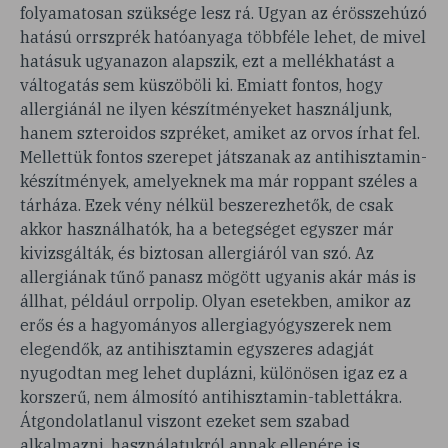
folyamatosan szüksége lesz rá. Ugyan az érösszehúzó
hatású orrszprék hatóanyaga többféle lehet, de mivel
hatásuk ugyanazon alapszik, ezt a mellékhatást a
váltogatás sem küszöböli ki. Emiatt fontos, hogy
allergiánál ne ilyen készítményeket használjunk,
hanem szteroidos szpréket, amiket az orvos írhat fel.
Mellettük fontos szerepet játszanak az antihisztamin-
készítmények, amelyeknek ma már roppant széles a
tárháza. Ezek vény nélkül beszerezhetők, de csak
akkor használhatók, ha a betegséget egyszer már
kivizsgálták, és biztosan allergiáról van szó. Az
allergiának tűnő panasz mögött ugyanis akár más is
állhat, például orrpolip. Olyan esetekben, amikor az
erős és a hagyományos allergiagyógyszerek nem
elegendők, az antihisztamin egyszeres adagját
nyugodtan meg lehet duplázni, különösen igaz ez a
korszerű, nem álmosító antihisztamin-tablettákra.
Átgondolatlanul viszont ezeket sem szabad
alkalmazni, használatukról annak ellenére is