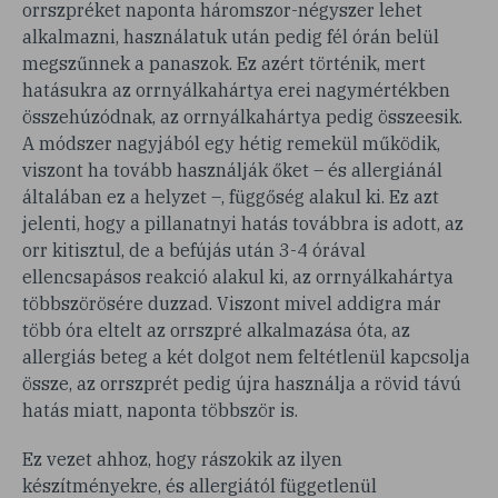
orrszpréket naponta háromszor-négyszer lehet
alkalmazni, használatuk után pedig fél órán belül
megszűnnek a panaszok. Ez azért történik, mert
hatásukra az orrnyálkahártya erei nagymértékben
összehúzódnak, az orrnyálkahártya pedig összeesik.
A módszer nagyjából egy hétig remekül működik,
viszont ha tovább használják őket – és allergiánál
általában ez a helyzet –, függőség alakul ki. Ez azt
jelenti, hogy a pillanatnyi hatás továbbra is adott, az
orr kitisztul, de a befújás után 3-4 órával
ellencsapásos reakció alakul ki, az orrnyálkahártya
többszörösére duzzad. Viszont mivel addigra már
több óra eltelt az orrszpré alkalmazása óta, az
allergiás beteg a két dolgot nem feltétlenül kapcsolja
össze, az orrszprét pedig újra használja a rövid távú
hatás miatt, naponta többször is.
Ez vezet ahhoz, hogy rászokik az ilyen
készítményekre, és allergiától függetlenül