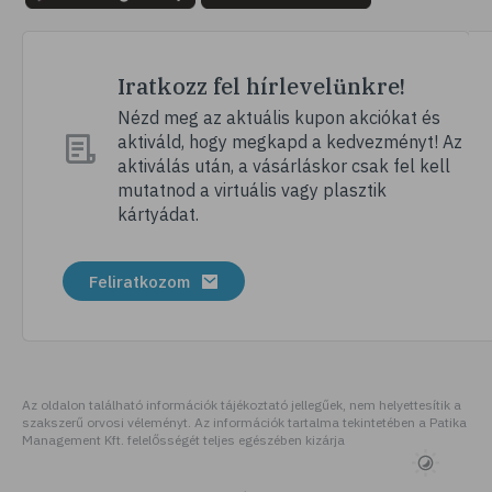
Iratkozz fel hírlevelünkre!
Nézd meg az aktuális kupon akciókat és
aktiváld, hogy megkapd a kedvezményt! Az
aktiválás után, a vásárláskor csak fel kell
mutatnod a virtuális vagy plasztik
kártyádat.
Feliratkozom
Az oldalon található információk tájékoztató jellegűek, nem helyettesítik a
szakszerű orvosi véleményt. Az információk tartalma tekintetében a Patika
Management Kft. felelősségét teljes egészében kizárja