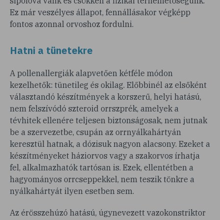
sípolóvá válik és csökken a fizikai terhelhetőségünk.
Ez már veszélyes állapot, fennállásakor végképp
fontos azonnal orvoshoz fordulni.
Hatni a tünetekre
A pollenallergiák alapvetően kétféle módon
kezelhetők: tünetileg és okilag. Előbbinél az elsőként
választandó készítmények a korszerű, helyi hatású,
nem felszívódó szteroid orrszprék, amelyek a
tévhitek ellenére teljesen biztonságosak, nem jutnak
be a szervezetbe, csupán az orrnyálkahártyán
keresztül hatnak, a dózisuk nagyon alacsony. Ezeket a
készítményeket háziorvos vagy a szakorvos írhatja
fel, alkalmazhatók tartósan is. Ezek, ellentétben a
hagyományos orrcseppekkel, nem teszik tönkre a
nyálkahártyát ilyen esetben sem.
Az érösszehúzó hatású, úgynevezett vazokonstriktor