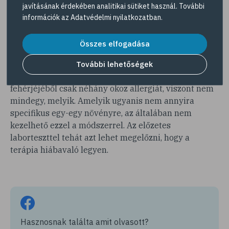
legalább egy hónappal meg kell kezdeni, majd annak
javításának érdekében analitikai sütiket használ. További
végéig ismételni naponta. A hatása nem azonnal és
információk az
Adatvédelmi nyilatkozatban
.
még csak nem is a következő szezonban, hanem
jellemzően 3-5 év után várható. Azt, hogy a terápia
Összes elfogadása
kinél mennyire lesz hatékony, általában előre fel
lehet mérni molekuláris allergiavizsgálatokkal. Ez
További lehetőségek
azért hasznos, mert egy-egy növény 15-20 ezer
fehérjéjéből csak néhány okoz allergiát, viszont nem
mindegy, melyik. Amelyik ugyanis nem annyira
specifikus egy-egy növényre, az általában nem
kezelhető ezzel a módszerrel. Az előzetes
laborteszttel tehát azt lehet megelőzni, hogy a
terápia hiábavaló legyen.
Hasznosnak találta amit olvasott?