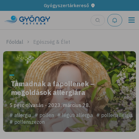
Gyógyszertárkereső
Főoldal
Egészség & Élet
Támadnak a fapollenek –
megoldások allergiára
5 perc olvasás - 2023. március 28.
# allergia
# pollen
# légúti allergia
# pollenallergia
# pollenszezon