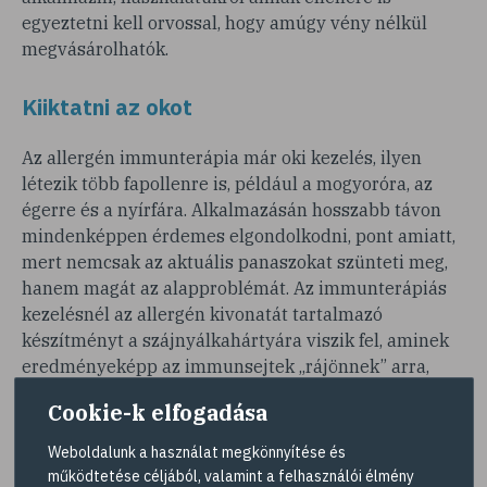
egyeztetni kell orvossal, hogy amúgy vény nélkül
megvásárolhatók.
Kiiktatni az okot
Az allergén immunterápia már oki kezelés, ilyen
létezik több fapollenre is, például a mogyoróra, az
égerre és a nyírfára. Alkalmazásán hosszabb távon
mindenképpen érdemes elgondolkodni, pont amiatt,
mert nemcsak az aktuális panaszokat szünteti meg,
hanem magát az alapproblémát. Az immunterápiás
kezelésnél az allergén kivonatát tartalmazó
készítményt a szájnyálkahártyára viszik fel, aminek
eredményeképp az immunsejtek „rájönnek” arra,
hogy az ominózus anyag nem veszélyes, erre pedig
Cookie-k elfogadása
„megtanítják” az egész szervezetet.
Weboldalunk a használat megkönnyítése és
Az allergén immunterápiát a pollenszezon előtt
működtetése céljából, valamint a felhasználói élmény