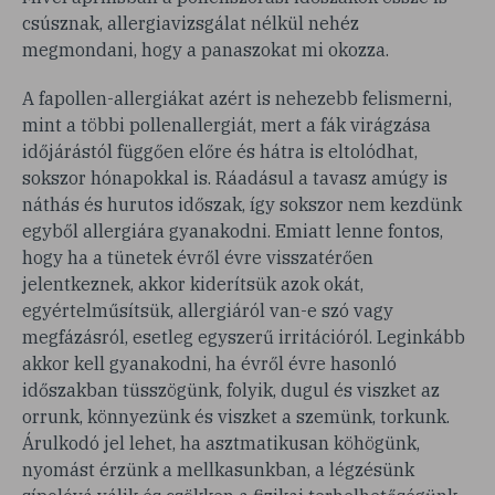
csúsznak, allergiavizsgálat nélkül nehéz
megmondani, hogy a panaszokat mi okozza.
A fapollen-allergiákat azért is nehezebb felismerni,
mint a többi pollenallergiát, mert a fák virágzása
időjárástól függően előre és hátra is eltolódhat,
sokszor hónapokkal is. Ráadásul a tavasz amúgy is
náthás és hurutos időszak, így sokszor nem kezdünk
egyből allergiára gyanakodni. Emiatt lenne fontos,
hogy ha a tünetek évről évre visszatérően
jelentkeznek, akkor kiderítsük azok okát,
egyértelműsítsük, allergiáról van-e szó vagy
megfázásról, esetleg egyszerű irritációról. Leginkább
akkor kell gyanakodni, ha évről évre hasonló
időszakban tüsszögünk, folyik, dugul és viszket az
orrunk, könnyezünk és viszket a szemünk, torkunk.
Árulkodó jel lehet, ha asztmatikusan köhögünk,
nyomást érzünk a mellkasunkban, a légzésünk