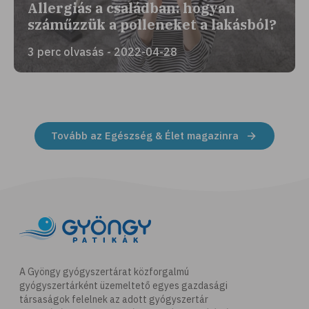
Allergiás a családban: hogyan
száműzzük a polleneket a lakásból?
3 perc olvasás - 2022-04-28
Tovább az Egészség & Élet magazinra
A Gyöngy gyógyszertárat közforgalmú
gyógyszertárként üzemeltető egyes gazdasági
társaságok felelnek az adott gyógyszertár