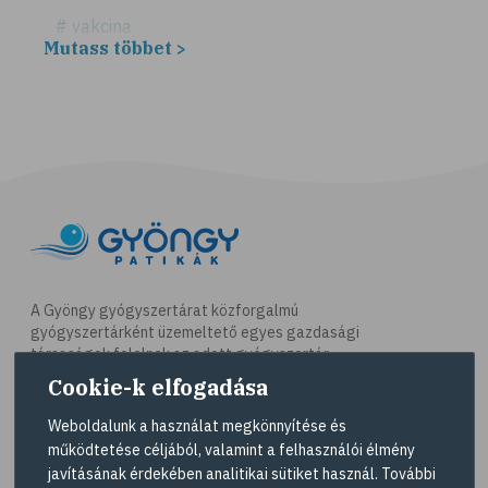
# vakcina
Mutass többet >
# vérvétel
# megfázás
# fertőző betegségek
# hasmenés
# hányás
# vírusfertőzés
# @egeszsegmagazin
# iskola
A Gyöngy gyógyszertárat közforgalmú
gyógyszertárként üzemeltető egyes gazdasági
# fülfájás
társaságok felelnek az adott gyógyszertár
# bárányhimlő
működésért. A Gyöngy gyógyszertárak listáját és
Cookie-k elfogadása
elérhetőségeit a
Gyógyszertár kereső
oldalon
# allergia
tekintheti meg.
Weboldalunk a használat megkönnyítése és
# légúti allergia
működtetése céljából, valamint a felhasználói élmény
Navigáció
javításának érdekében analitikai sütiket használ. További
# pollenallergia