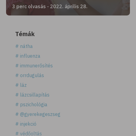
3 perc olvasás - 2022. április 28.
Témák
# nátha
# influenza
# immunerősítés
# orrdugulás
# láz
# lázcsillapítás
# pszichológia
# @gyerekegeszseg
# injekció
# védőoltás