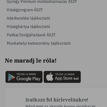
Gyöngy Prémium mobilalkalmazás ÁSZF
Hűségprogram ÁSZF
Adatkezelési tájékoztató
Hűségkártya tájékoztató
Patikai Szolgáltatások ÁSZF
Munkahelyi kedvezmény tájékoztató
Ne maradj le róla!
Iratkozz fel hírlevelünkre!
Nézd meg az aktuális kupon akciókat és