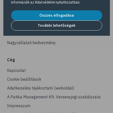
információk az
Adatvédelmi nyilatkozatban
.
# immunterápia
Akciós termékek
# tábor
Összes elfogadása
Dermokozmetikumok
# nyári tábor
Gyöngy Patika Magazin
További lehetőségek
# fejtetű
Patika kereső
# serke
Nagyvállalati kedvezmény
Cég
Kapcsolat
Cookie beállítások
Adatkezelési tájékoztató (weboldal)
A Patika Management Kft. Versenyjogi szabályzata
Impresszum