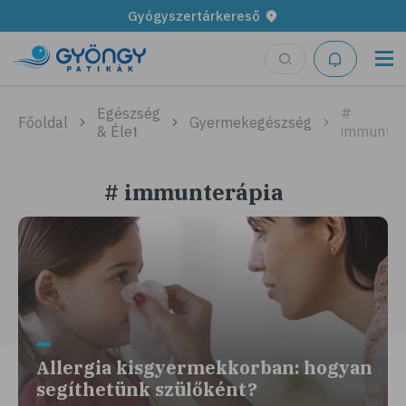
Gyógyszertárkereső
Egészség
#
Főoldal
Gyermekegészség
& Élet
immunter
# immunterápia
Allergia kisgyermekkorban: hogyan
segíthetünk szülőként?