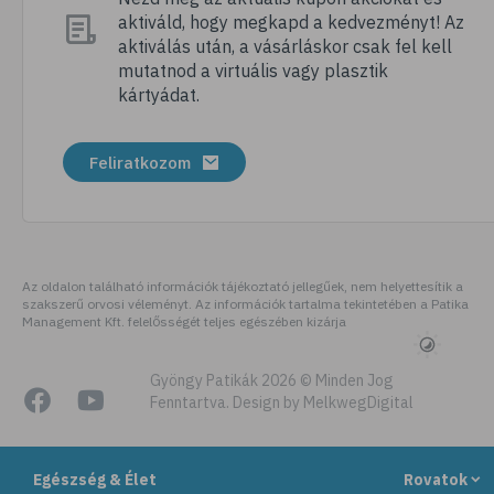
aktiváld, hogy megkapd a kedvezményt! Az
# vanília
aktiválás után, a vásárláskor csak fel kell
# szegfűbors
mutatnod a virtuális vagy plasztik
kártyádat.
# narancs
Feliratkozom
Az oldalon található információk tájékoztató jellegűek, nem helyettesítik a
szakszerű orvosi véleményt. Az információk tartalma tekintetében a Patika
Management Kft. felelősségét teljes egészében kizárja
Gyöngy Patikák 2026 © Minden Jog
Fenntartva. Design by MelkwegDigital
Egészség & Élet
Rovatok