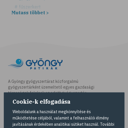
# fűszerkert
Mutass többet >
# fűszernövény
# biogazdálkodás
# vízhajtó
# citromfű
# ödéma
# vízhajtás
# aranyvessző
# mezei zsurló
A Gyöngy gyógyszertárat közforgalmú
gyógyszertárként üzemeltető egyes gazdasági
# rozmaring
társaságok felelnek az adott gyógyszertár
# magas vérnyomás
működésért. A Gyöngy gyógyszertárak listáját és
Cookie-k elfogadása
elérhetőségeit a
Gyógyszertár kereső
oldalon
# kardiovaszkuláris betegségek
tekintheti meg.
Weboldalunk a használat megkönnyítése és
# vérnyomás
működtetése céljából, valamint a felhasználói élmény
Navigáció
javításának érdekében analitikai sütiket használ. További
# galagonya