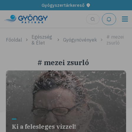
Gyógyszertárkereső
Egészség
# mezei
Főoldal
Gyógynövények
& Élet
zsurló
# mezei zsurló
Ki a felesleges vízzel!