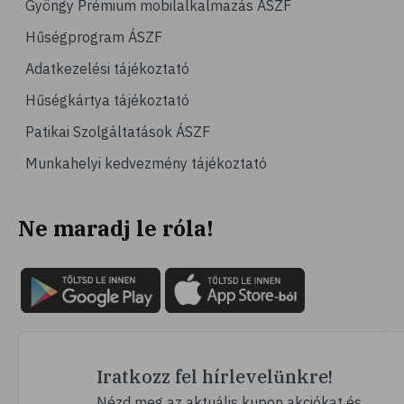
Gyöngy Prémium mobilalkalmazás ÁSZF
# nyugtalanság
Hűségprogram ÁSZF
# nyugtató
Adatkezelési tájékoztató
# emésztés
Hűségkártya tájékoztató
# puffadás
Patikai Szolgáltatások ÁSZF
# gyomorgörcs
Munkahelyi kedvezmény tájékoztató
# megfázás
# hársfa
Ne maradj le róla!
# nyákoldás
# C-vitamin
# ginzeng
# antioxidáns
# homoktövis
# adaptogén
Iratkozz fel hírlevelünkre!
# roborálás
Nézd meg az aktuális kupon akciókat és