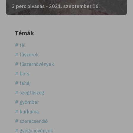
3 perc olvasás - 2021. szeptember 16.
Témák
# tél
# fűszerek
# fűszernövények
# bors
# fahéj
# szegfűszeg
# gyömbér
# kurkuma
# szerecsendió
# gyógynövények