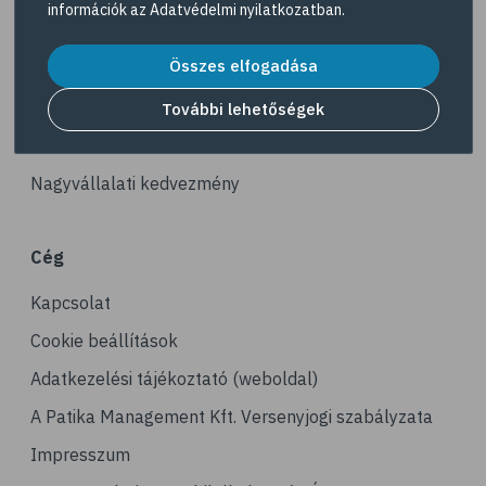
információk az
Adatvédelmi nyilatkozatban
.
# zöld tea
Akciós termékek
# tea
Összes elfogadása
Dermokozmetikumok
# @egeszsegmagazin
Gyöngy Patika Magazin
További lehetőségek
# illóolaj
Patika kereső
# kakukkfű
Nagyvállalati kedvezmény
# emésztőrendszer
# emésztési zavarok
Cég
# levendula
Kapcsolat
# édeskömény
# aromaterápia
Cookie beállítások
# borsmenta
Adatkezelési tájékoztató (weboldal)
# koriander
A Patika Management Kft. Versenyjogi szabályzata
# stressz
Impresszum
# stresszoldás