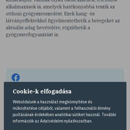
alkalmazások is, amelyek hatékonyabbá teszik az
otthoni gyógyszerszedést. Ezek hang- és
látványeffektekkel figyelmeztethetik a betegeket az
aktuális adag bevételére, rögzíthetik a
gyógyszerfogyasztást is.
Hasznosnak találta amit olvasott?
Cookie-k elfogadása
Tetszett a cikk? Ossza meg barátaival!
Weboldalunk a használat megkönnyítése és
működtetése céljából, valamint a felhasználói élmény
Megosztás
javításának érdekében analitikai sütiket használ. További
információk az
Adatvédelmi nyilatkozatban
.