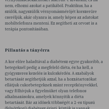
nem, elhozni azokat a patikából. Praktikus, ha a
szülők, nagyszülők vérnyomásmérőjét korszerűre
cseréljük, akár olyanra is, amely képes az adatokat
mobiltelefonra menteni. Ez segítheti az orvost is a
terápia pontosításában.
Pillantás a tányérra
A kor előre haladtával a diabétesz egyre gyakoribb, a
betegeknél pedig a megfelelő diéta, és ha kell, a
gyógyszeres kezelés is kulcskérdés. A szabályok
betartását segíthetjük azzal, ha a hozzátartozókat
ellátjuk cukorbetegeknek szánt receptkönyvekkel,
vagy fölhívjuk a figyelmüket olyan telefonos
alkalmazásokra, amelyek könnyítik a diéta
betartását. Bár az idősek többségét a 2-es típusú
(felnőttkori) diabétesz érinti, köztük is vannak