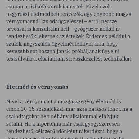
csupán a rizikófaktorok ismertek. Mivel ezek
nagyrészt életmódbeli tényezők, egy enyhébb magas
vérnyomásnál kis odafigyeléssel – erről persze
orvossal is konzultálni kell – gyógyszer nélkül is
rendezhetők lehetnek az értékek. Érdemes például a
szülők, nagyszülők figyelmét felhívni arra, hogy
kevesebb sót használjanak, próbáljanak figyelni
testsúlyukra, elsajátítani stresszkezelési technikákat.
Életmód és vérnyomás
Mivel a vérnyomást a mozgásszegény életmód is
emeli 10-15 százalékkal, már az is hatásos lehet, ha a
családtagokat heti néhány alkalommal elhívjuk
sétálni. Ha a hipertónia már csak gyógyszeresen
rendezhető, célszerű időnként rákérdezni, hogy a
vérnyomáscsökkentőket sikerült-e kiváltani, és ha