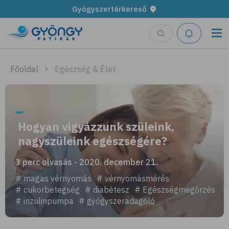
Gyógyszertárkereső
Főoldal
Egészség & Élet
Hogyan vigyázzunk szüleink,
nagyszüleink egészségére?
3 perc olvasás - 2020. december 21.
# magas vérnyomás
# vérnyomásmérés
# cukorbetegség
# diabétesz
# Egészségmegőrzés
# inzulinpumpa
# gyógyszeradagoló