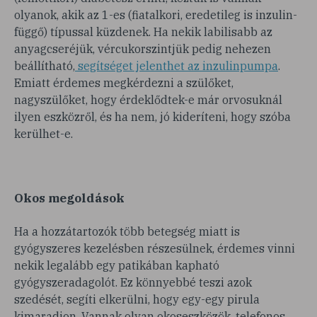
olyanok, akik az 1-es (fiatalkori, eredetileg is inzulin-
függő) típussal küzdenek. Ha nekik labilisabb az
anyagcseréjük, vércukorszintjük pedig nehezen
beállítható,
segítséget jelenthet az inzulinpumpa
.
Emiatt érdemes megkérdezni a szülőket,
nagyszülőket, hogy érdeklődtek-e már orvosuknál
ilyen eszközről, és ha nem, jó kideríteni, hogy szóba
kerülhet-e.
Okos megoldások
Ha a hozzátartozók több betegség miatt is
gyógyszeres kezelésben részesülnek, érdemes vinni
nekik legalább egy patikában kapható
gyógyszeradagolót. Ez könnyebbé teszi azok
szedését, segíti elkerülni, hogy egy-egy pirula
kimaradjon. Vannak olyan okoseszközök, telefonos