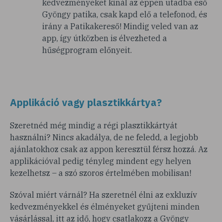
kedvezményeket kínál az éppen utadba eső
Gyöngy patika, csak kapd elő a telefonod, és
irány a Patikakereső! Mindig veled van az
app, így útközben is élvezheted a
hűségprogram előnyeit.
Applikáció vagy plasztikkártya?
Szeretnéd még mindig a régi plasztikkártyát
használni? Nincs akadálya, de ne feledd, a legjobb
ajánlatokhoz csak az appon keresztül férsz hozzá. Az
applikációval pedig tényleg mindent egy helyen
kezelhetsz – a szó szoros értelmében mobilisan!
Szóval miért várnál? Ha szeretnél élni az exkluzív
kedvezményekkel és élményeket gyűjteni minden
vásárlással, itt az idő, hogy csatlakozz a Gyöngy