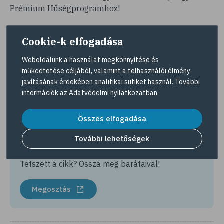
Prémium Hűségprogramhoz!
Kezdd el most!
Cookie-k elfogadása
Töltsd le a Gyöngy Prémium applikációt az Apple
Weboldalunk a használat megkönnyítése és
App Store-ból vagy a Google Play áruházból, és
működtetése céljából, valamint a felhasználói élmény
javításának érdekében analitikai sütiket használ. További
élvezd a hűségprogram minden előnyét!
információk az
Adatvédelmi nyilatkozatban
.
Összes elfogadása
További lehetőségek
Hasznosnak találta amit olvasott?
Tetszett a cikk? Ossza meg barátaival!
Megosztás