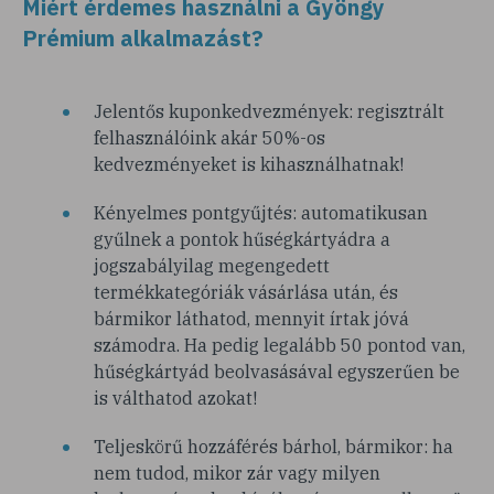
Miért érdemes használni a Gyöngy
Prémium alkalmazást?
Jelentős kuponkedvezmények: regisztrált
felhasználóink akár 50%-os
kedvezményeket is kihasználhatnak!
Kényelmes pontgyűjtés: automatikusan
gyűlnek a pontok hűségkártyádra a
jogszabályilag megengedett
termékkategóriák vásárlása után, és
bármikor láthatod, mennyit írtak jóvá
számodra. Ha pedig legalább 50 pontod van,
hűségkártyád beolvasásával egyszerűen be
is válthatod azokat!
Teljeskörű hozzáférés bárhol, bármikor: ha
nem tudod, mikor zár vagy milyen