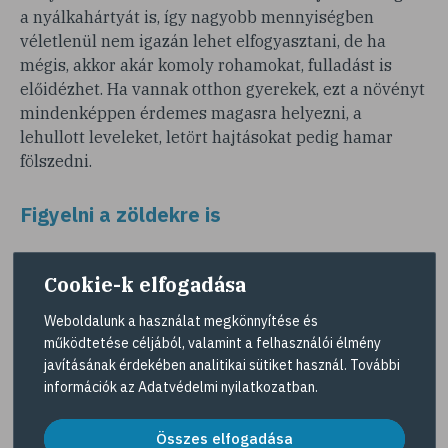
a nyálkahártyát is, így nagyobb mennyiségben
véletlenül nem igazán lehet elfogyasztani, de ha
mégis, akkor akár komoly rohamokat, fulladást is
előidézhet. Ha vannak otthon gyerekek, ezt a növényt
mindenképpen érdemes magasra helyezni, a
lehullott leveleket, letört hajtásokat pedig hamar
fölszedni.
Figyelni a zöldekre is
Mérgezőek lehetnek az olyan hagyományos
Cookie-k elfogadása
szobanövények is, mint például a buzogányvirágként
Dieffenbachia
emlegetett
. Ez elfogyasztva égő,
Weboldalunk a használat megkönnyítése és
maró érzést okoz a szájban és a torokban, majd a
működtetése céljából, valamint a felhasználói élmény
nyálkahártya megduzzadása miatta nyelési
javításának érdekében analitikai sütiket használ. További
problémát is jelentkezhetnek, nehezítté válhat a
információk az
Adatvédelmi nyilatkozatban
.
beszéd. Óvatosan kell bánni a rákvirággal
Aglaonema
(
) is, amely elfogyasztva hányáshoz és
Összes elfogadása