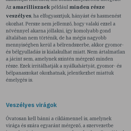
amarillisznek
minden része
Az
például
veszélyes
, ha elfogyasztjuk, hányást és hasmenést
okozhat. Persze nem jellemző, hogy valaki ezzel a
növénnyel akarna jóllakni, így komolyabb gond
általában nem történik, de ha mégis nagyobb
mennyiségben kerül a bélrendszerbe, akkor gyomor-
és bélgyulladás is kialakulhat miatt. Nem ártalmatlan
a jácint sem, amelynek szintén mérgező minden
része. Ezek irritálhatják a nyálkahártyát, gyomor- és
bélpanaszokat okozhatnak, jelentkezhet miattuk
émelygés is.
Veszélyes virágok
Óvatosan kell bánni a ciklámennel is, amelynek
virága és szára egyaránt mérgező, a szervezetbe