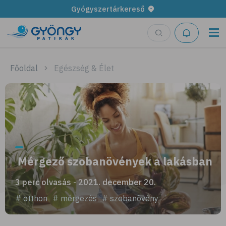
Gyógyszertárkereső
Főoldal
Egészség & Élet
Mérgező szobanövények a lakásban
3 perc olvasás - 2021. december 20.
# otthon
# mérgezés
# szobanövény