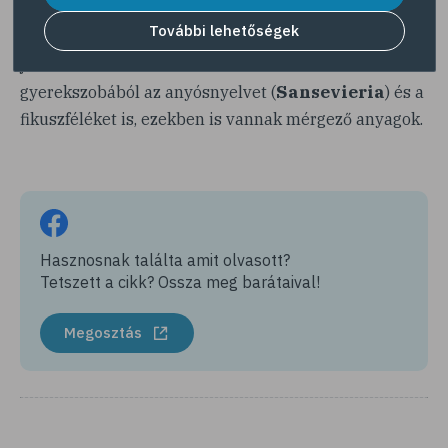
hasmenéshez vezethet. Nedvei a bőrre nézve sem
További lehetőségek
ártalmatlanok, azzal érintkezve bőrirritáció
jelentkezhet. Szerencsésebb száműzni a
Sansevieria
gyerekszobából az anyósnyelvet (
) és a
fikuszféléket is, ezekben is vannak mérgező anyagok.
Hasznosnak találta amit olvasott?
Tetszett a cikk? Ossza meg barátaival!
Megosztás