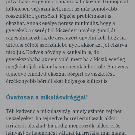
jutva hasi- és gyomorpanaszokat okozhat. Gumójával
különösen vigyázni kell, mert az már komolyabb
rosszullétet, görcsöket, légzési problémákat is
okozhat. Annak esélye persze minimális, hogy a
gyerekek a cserépből kiszedett növény gumóját
rágcsálni kezdjék, de arra azért ügyelni kell, hogy ha
ültetési célból szerzünk be ilyet, akkor azt jól elzárva
tároljuk. Kedves növény a kankalin is, de
gyerekszobába az sem való, mert ha a kicsik esetleg
megkóstolják, akkor hasmenésük lehet tőle. A növény
tejnedve emellett okozhat bőrpírt és viszketést,
érzékenyebb bőrnél akár hólyagos kiütést is.
Óvatosan a mikulásvirággal!
Téli kedvenc a mikulásvirág, amely szintén rejthet
veszélyeket: ha tejnedve bőrrel érintkezik, akkor
irritációt okozhat, ha pedig megesszük, akkor erős
hányást és hasmenést válthat ki. Irritálja már magát