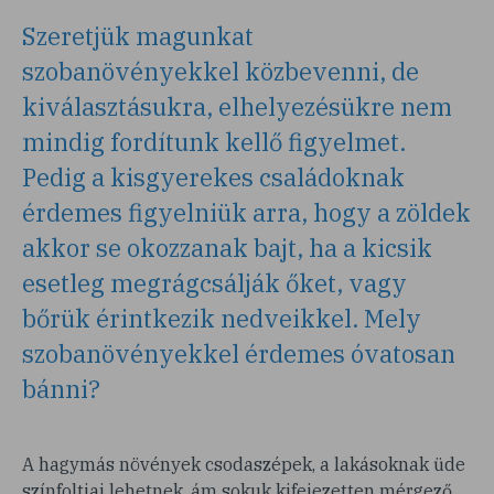
Szeretjük magunkat
szobanövényekkel közbevenni, de
kiválasztásukra, elhelyezésükre nem
mindig fordítunk kellő figyelmet.
Pedig a kisgyerekes családoknak
érdemes figyelniük arra, hogy a zöldek
akkor se okozzanak bajt, ha a kicsik
esetleg megrágcsálják őket, vagy
bőrük érintkezik nedveikkel. Mely
szobanövényekkel érdemes óvatosan
bánni?
A hagymás növények csodaszépek, a lakásoknak üde
színfoltjai lehetnek, ám sokuk kifejezetten mérgező.