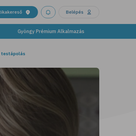
tikakereső
Belépés
Gyöngy Prémium Alkalmazás
 testápolás