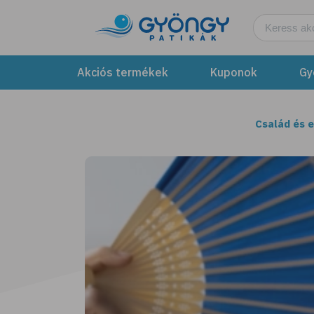
Akciós termékek
Kuponok
Gy
Család és 