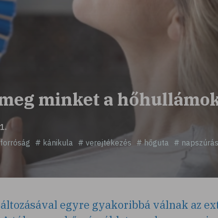
 meg minket a hőhullámo
1.
forróság
# kánikula
# verejtékezés
# hőguta
# napszúrá
változásával egyre gyakoribbá válnak az e