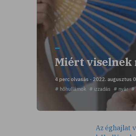
Miért viselnek
4 perc olvasás - 2022. augusztus 0
# hőhullámok
# izzadás
# nyár
# 
Az éghajlat 