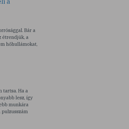
li a
orrósággal. Bár a
 étrendjük, a
rém hőhullámokat,
 tartsa. Ha a
nyabb lesz, így
esebb munkára
 a pulzusszám