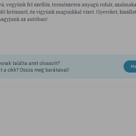
, vegyünk fel szellős, természetes anyagú ruhát, szalmaka
ő krémmel, és vigyünk magunkkal vizet. Gyereket, kisállat
agyjunk az autóban!
nak találta amit olvasott?
M
t a cikk? Ossza meg barátaival!