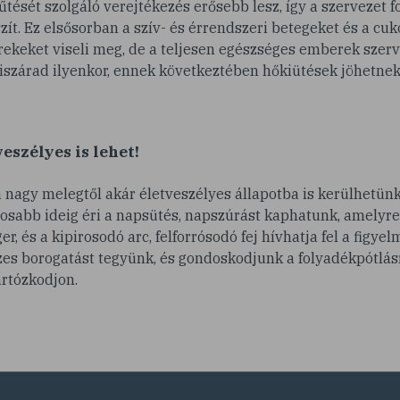
hűtését szolgáló verejtékezés erősebb lesz, így a szervezet 
zít. Ez elsősorban a szív- és érrendszeri betegeket és a cuk
rekeket viseli meg, de a teljesen egészséges emberek szerv
kiszárad ilyenkor, ennek következtében hőkiütések jöhetnek 
eszélyes is lehet!
a nagy melegtől akár életveszélyes állapotba is kerülhetünk.
sabb ideig éri a napsütés, napszúrást kaphatunk, amelyre a
r, és a kipirosodó arc, felforrósodó fej hívhatja fel a figyel
zes borogatást tegyünk, és gondoskodjunk a folyadékpótlásról
rtózkodjon.
llapot: a nagy meleg hatására az egész test hőszabályozása 