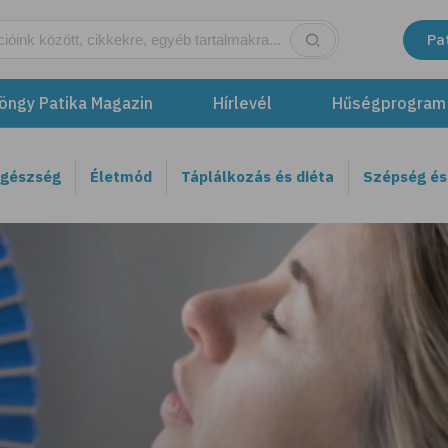
Pa
öngy Patika Magazin
Hírlevél
Hűségprogram
egészség
Életmód
Táplálkozás és diéta
Szépség és