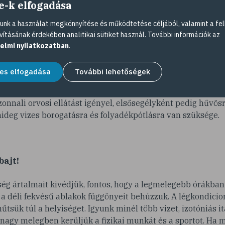
e-k elfogadása
a fej, hanem az egész test felforrósodik, a betegnek fáj a fe
 A vérnyomása leesik, a pulzusszáma viszont megnő. Ilyenk
nk a használat megkönnyítése és működtetése céljából, valamint a fel
s addig is vigyük a beteget a hűvösbe, itassuk meg izotóniás
vításának érdekében analitikai sütiket használ. További információk az
deg borogatást a kezére, a lábára, a tarkójára.
elmi nyilatkozatban
.
s néven a hősokk a nagy meleg és a fizikai megerőltetés, 
es elfogadása
További lehetőségek
r a fokozott izzadás teljesen felboríthatja a test só- és foly
tes tünetei az izom- és hasi görcsök, a hányinger, a látásza
zonnali orvosi ellátást igényel, elsősegélyként pedig hűvösr
ideg vizes borogatásra és folyadékpótlásra van szüksége.
bajt!
ég ártalmait kivédjük, fontos, hogy a legmelegebb órákban
 a déli fekvésű ablakok függönyeit behúzzuk. A légkondicion
űtsük túl a helyiséget. Igyunk minél több vizet, izotóniás it
nagy melegben kerüljük a fizikai munkát és a sportot. Ha mé