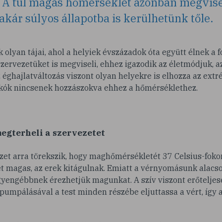
 A túl magas hőmérséklet azonban megvise
akár súlyos állapotba is kerülhetünk tőle.
 olyan tájai, ahol a helyiek évszázadok óta együtt élnek a f
zervezetüket is megviseli, ehhez igazodik az életmódjuk, az
éghajlatváltozás viszont olyan helyekre is elhozza az ext
akók nincsenek hozzászokva ehhez a hőmérséklethez.
megterheli a szervezetet
et arra törekszik, hogy maghőmérsékletét 37 Celsius-fokon
t magas, az erek kitágulnak. Emiatt a vérnyomásunk alacso
yengébbnek érezhetjük magunkat. A szív viszont erőtelj
pumpálásával a test minden részébe eljuttassa a vért, így