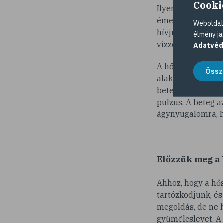
Cooki
Ilyenkor nem csak 
émelyeg, szédül.
Weboldalu
hívjunk mentőt, é
élmény ja
vízzel, tegyünk hi
Adatvéd
A hőkimerülés, má
Össz
alakul ki. Ilyenko
betegség jellegze
pulzus. A beteg a
ágynyugalomra, h
Előzzük meg a 
Ahhoz, hogy a hős
tartózkodjunk, és
megoldás, de ne h
gyümölcslevet. A 