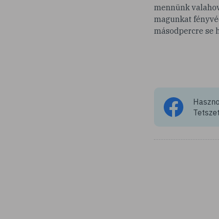
mennünk valahová
magunkat fényvéd
másodpercre se h
Hasznos
Tetszet