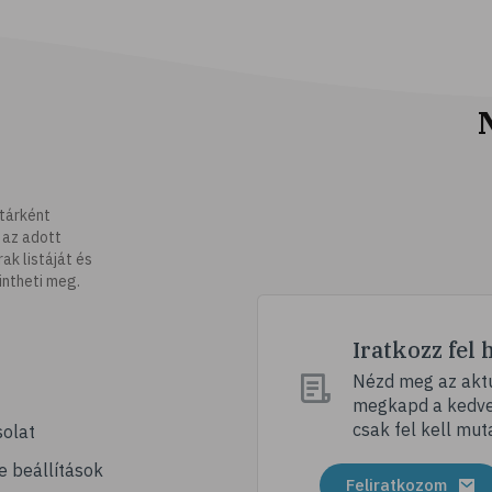
tárként
 az adott
k listáját és
intheti meg.
Iratkozz fel 
Nézd meg az aktu
megkapd a kedvez
csak fel kell mut
olat
e beállítások
Feliratkozom