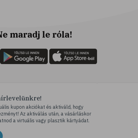
Ne maradj le róla!
hírlevelünkre!
ális kupon akciókat és aktiváld, hogy
ményt! Az aktiválás után, a vásárláskor
atnod a virtuális vagy plasztik kártyádat.