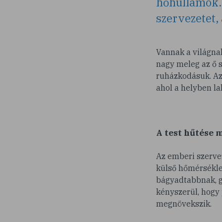
hőhullámok.
szervezetet, 
Vannak a világnak
nagy meleg az ő s
ruházkodásuk. Az 
ahol a helyben l
A test hűtése 
Az emberi szervez
külső hőmérsékle
bágyadtabbnak, g
kényszerül, hogy 
megnövekszik.