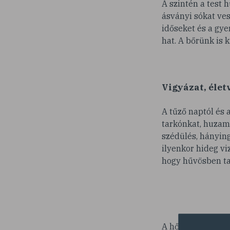
A szintén a test 
ásványi sókat ves
időseket és a gye
hat. A bőrünk is 
Vigyázat, életv
A tűző naptól és 
tarkónkat, huzamo
szédülés, hányinge
ilyenkor hideg vi
hogy hűvösben ta
A hőguta súlyos á