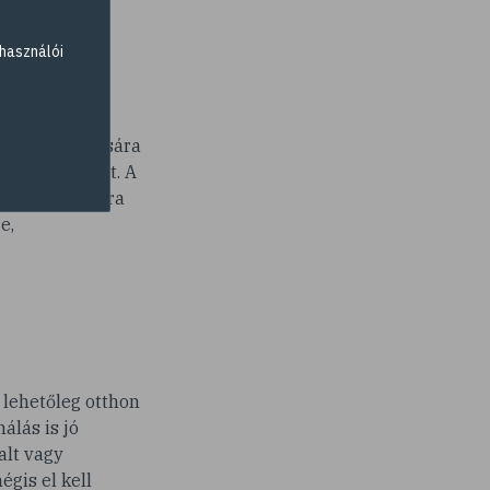
je, gyenge,
or azonnal
használói
 itallal vagy
együttes hatására
adékháztartását. A
var és a szapora
e,
 lehetőleg otthon
álás is jó
alt vagy
gis el kell