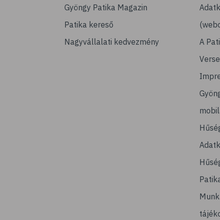
Gyöngy Patika Magazin
Adatk
Patika kereső
(webo
Nagyvállalati kedvezmény
A Pat
Verse
Impr
Gyön
mobi
Hűsé
Adatk
Hűség
Patik
Munk
tájék