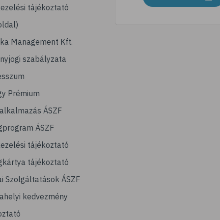
ezelési tájékoztató
ldal)
ika Management Kft.
nyjogi szabályzata
esszum
gy Prémium
lalkalmazás ÁSZF
gprogram ÁSZF
ezelési tájékoztató
kártya tájékoztató
ai Szolgáltatások ÁSZF
ahelyi kedvezmény
oztató