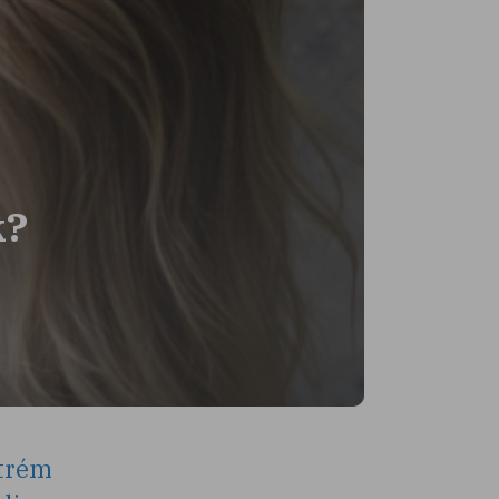
k?
s
xtrém