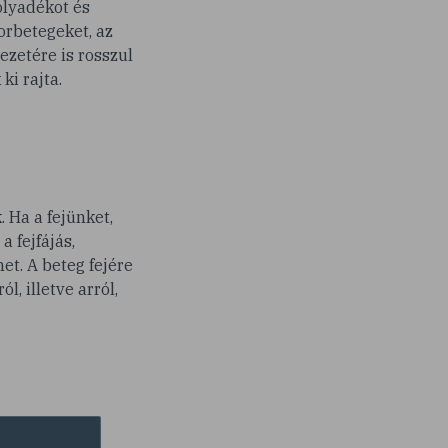
folyadékot és
orbetegeket, az
ezetére is rosszul
ki rajta.
 Ha a fejünket,
 fejfájás,
met. A beteg fejére
, illetve arról,
felborul.