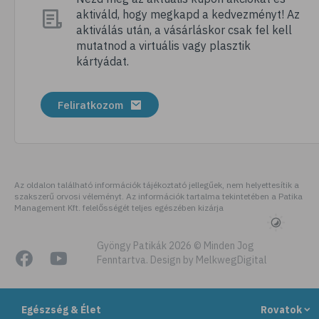
aktiváld, hogy megkapd a kedvezményt! Az
# megfázás
aktiválás után, a vásárláskor csak fel kell
# influenza
mutatnod a virtuális vagy plasztik
kártyádat.
# fertőző betegségek
# vírusok
Feliratkozom
# köhögés
# orrfolyás
# C-vitamin
# immunrendszer
Az oldalon található információk tájékoztató jellegűek, nem helyettesítik a
szakszerű orvosi véleményt. Az információk tartalma tekintetében a Patika
# immunerősítés
Management Kft. felelősségét teljes egészében kizárja
# szellőztetés
# kézmosás
Gyöngy Patikák 2026 © Minden Jog
Fenntartva. Design by MelkwegDigital
# szépségápolás
# bőrápolás
Egészség & Élet
Rovatok
# izlandi zuzmó