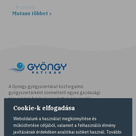
# sztevia
Mutass többet >
# fogadalom
# egészséges életmód
# diéta
# fogyókúra
# életmódváltás
# célkitűzés
# étkezési napló
# hal
A Gyöngy gyógyszertárat közforgalmú
gyógyszertárként üzemeltető egyes gazdasági
# egészséges táplálkozás
társaságok felelnek az adott gyógyszertár
# omega-3
működésért. A Gyöngy gyógyszertárak listáját és
Cookie-k elfogadása
elérhetőségeit a
Gyógyszertár kereső
oldalon
# D-vitamin
tekintheti meg.
Weboldalunk a használat megkönnyítése és
# A-vitamin
működtetése céljából, valamint a felhasználói élmény
Navigáció
javításának érdekében analitikai sütiket használ. További
# ásványi anyagok