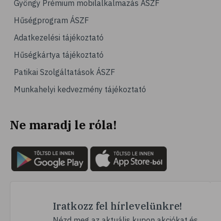
Gyöngy Prémium mobilalkalmazás ÁSZF
# magas vérnyomás
Hűségprogram ÁSZF
# vérnyomásmérés
Adatkezelési tájékoztató
# kardiológia
Hűségkártya tájékoztató
# kardiovaszkuláris betegségek
Patikai Szolgáltatások ÁSZF
# szív- és érrendszer
Munkahelyi kedvezmény tájékoztató
# vérnyomás
# sport
Ne maradj le róla!
# mozgás
# család
# pszichológia
# hátfájás
# gerinc
# vérnyomáscsökkentés
Iratkozz fel hírlevelünkre!
# nátha
Nézd meg az aktuális kupon akciókat és