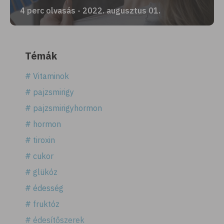
4 perc olvasás - 2022. augusztus 01.
Témák
# Vitaminok
# pajzsmirigy
# pajzsmirigyhormon
# hormon
# tiroxin
# cukor
# glükóz
# édesség
# fruktóz
# édesítőszerek