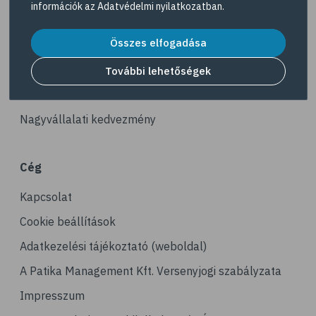
információk az
Adatvédelmi nyilatkozatban
.
# reuma
Akciós termékek
# ízületi fájdalom
Összes elfogadása
Dermokozmetikumok
# ízületek
Gyöngy Patika Magazin
További lehetőségek
# csontok
Patika kereső
# csontritkulás
Nagyvállalati kedvezmény
# porckopás
# derékfájás
Cég
# csonttörés
Kapcsolat
# mozgásszervi problémák
# köszvény
Cookie beállítások
# ínhüvelygyulladás
Adatkezelési tájékoztató (weboldal)
# tél
A Patika Management Kft. Versenyjogi szabályzata
# gyógynövények
Impresszum
# hipertónia