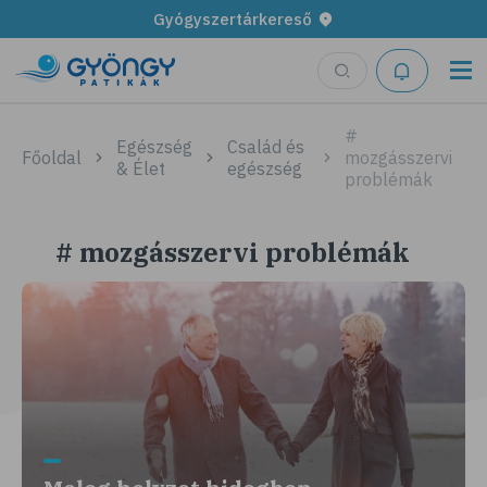
Gyógyszertárkereső
#
Egészség
Család és
Főoldal
mozgásszervi
& Élet
egészség
problémák
# mozgásszervi problémák