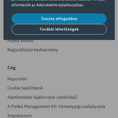
Navigáció
# ásványi anyagok
információk az
Adatvédelmi nyilatkozatban
.
# reuma
Akciós termékek
Összes elfogadása
# ízületi fájdalom
Dermokozmetikumok
# ízületek
További lehetőségek
Gyöngy Patika Magazin
# csontok
Patika kereső
# csontritkulás
Nagyvállalati kedvezmény
# porckopás
# derékfájás
Cég
# csonttörés
Kapcsolat
# mozgásszervi problémák
# köszvény
Cookie beállítások
# ínhüvelygyulladás
Adatkezelési tájékoztató (weboldal)
# tél
A Patika Management Kft. Versenyjogi szabályzata
# gyógynövények
Impresszum