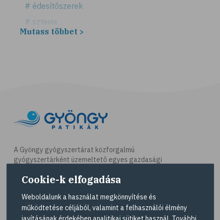
# édesítőszerek
# sztevia
Mutass többet >
# fogadalom
# egészséges életmód
# diéta
# fogyókúra
# életmódváltás
# célkitűzés
# étkezési napló
# hal
A Gyöngy gyógyszertárat közforgalmú
gyógyszertárként üzemeltető egyes gazdasági
# egészséges táplálkozás
társaságok felelnek az adott gyógyszertár
Cookie-k elfogadása
# omega-3
működésért. A Gyöngy gyógyszertárak listáját és
elérhetőségeit a
Gyógyszertár kereső
oldalon
# D-vitamin
Weboldalunk a használat megkönnyítése és
tekintheti meg.
működtetése céljából, valamint a felhasználói élmény
# A-vitamin
javításának érdekében analitikai sütiket használ. További