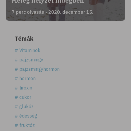
Meleg helyzet hidegben
7 perc olvasás - 2020. december 15.
Témák
# Vitaminok
# pajzsmirigy
# pajzsmirigyhormon
# hormon
# tiroxin
# cukor
# glükóz
# édesség
# fruktóz