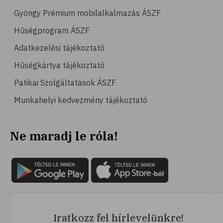
# hipertónia
Gyöngy Prémium mobilalkalmazás ÁSZF
# magas vérnyomás
Hűségprogram ÁSZF
# vérnyomásmérés
Adatkezelési tájékoztató
# kardiológia
Hűségkártya tájékoztató
# kardiovaszkuláris betegségek
Patikai Szolgáltatások ÁSZF
# szív- és érrendszer
Munkahelyi kedvezmény tájékoztató
# vérnyomás
# sport
Ne maradj le róla!
# mozgás
# család
# pszichológia
# hátfájás
# gerinc
# vérnyomáscsökkentés
Iratkozz fel hírlevelünkre!