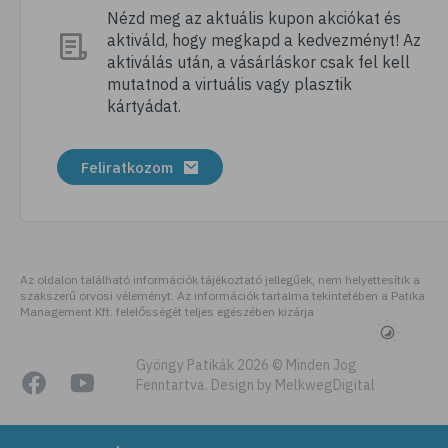
# nátha
Nézd meg az aktuális kupon akciókat és
aktiváld, hogy megkapd a kedvezményt! Az
# megfázás
aktiválás után, a vásárláskor csak fel kell
# influenza
mutatnod a virtuális vagy plasztik
kártyádat.
# fertőző betegségek
# vírusok
Feliratkozom
# köhögés
# orrfolyás
# C-vitamin
# immunrendszer
Az oldalon található információk tájékoztató jellegűek, nem helyettesítik a
szakszerű orvosi véleményt. Az információk tartalma tekintetében a Patika
# immunerősítés
Management Kft. felelősségét teljes egészében kizárja
# szellőztetés
# kézmosás
Gyöngy Patikák 2026 © Minden Jog
Fenntartva. Design by MelkwegDigital
# szépségápolás
# bőrápolás