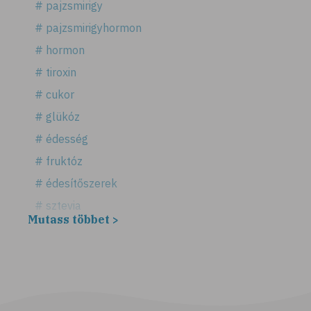
# pajzsmirigy
# pajzsmirigyhormon
# hormon
# tiroxin
# cukor
# glükóz
# édesség
# fruktóz
# édesítőszerek
# sztevia
Mutass többet >
# fogadalom
# egészséges életmód
# diéta
# fogyókúra