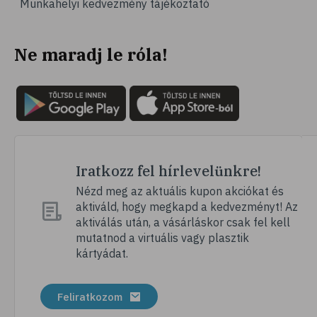
Munkahelyi kedvezmény tájékoztató
# vérnyomás
# sport
Ne maradj le róla!
# mozgás
# család
# pszichológia
# hátfájás
# gerinc
# vérnyomáscsökkentés
Iratkozz fel hírlevelünkre!
# nátha
Nézd meg az aktuális kupon akciókat és
aktiváld, hogy megkapd a kedvezményt! Az
# megfázás
aktiválás után, a vásárláskor csak fel kell
# influenza
mutatnod a virtuális vagy plasztik
kártyádat.
# fertőző betegségek
# vírusok
Feliratkozom
# köhögés