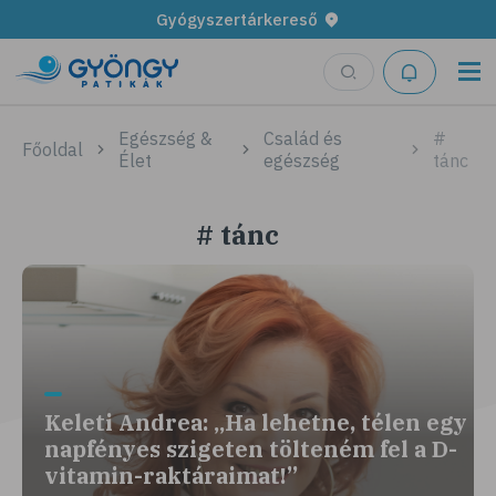
Gyógyszertárkereső
Egészség &
Család és
#
Főoldal
Élet
egészség
tánc
# tánc
Keleti Andrea: „Ha lehetne, télen egy
napfényes szigeten tölteném fel a D-
vitamin-raktáraimat!”