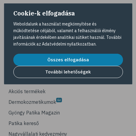
# életmódváltás
Cookie-k elfogadása
# célkitűzés
# étkezési napló
Weboldalunk a használat megkönnyítése és
működtetése céljából, valamint a felhasználói élmény
# hal
A Gyöngy gyógyszertárat közforgalmú
javításának érdekében analitikai sütiket használ. További
gyógyszertárként üzemeltető egyes gazdasági
# egészséges táplálkozás
információk az
Adatvédelmi nyilatkozatban
.
társaságok felelnek az adott gyógyszertár
# omega-3
működésért. A Gyöngy gyógyszertárak listáját és
elérhetőségeit a
Gyógyszertár kereső
oldalon
Összes elfogadása
# D-vitamin
tekintheti meg.
# A-vitamin
További lehetőségek
Navigáció
# ásványi anyagok
# reuma
Akciós termékek
# ízületi fájdalom
Dermokozmetikumok
# ízületek
Gyöngy Patika Magazin
# csontok
Patika kereső
# csontritkulás
Nagyvállalati kedvezmény