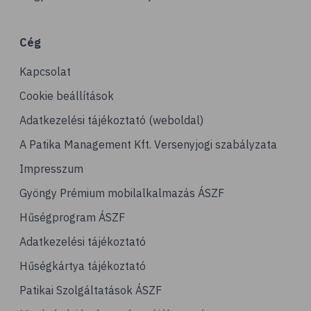
# porckopás
# derékfájás
Cég
# csonttörés
Kapcsolat
# mozgásszervi problémák
# köszvény
Cookie beállítások
# ínhüvelygyulladás
Adatkezelési tájékoztató (weboldal)
# tél
A Patika Management Kft. Versenyjogi szabályzata
# gyógynövények
Impresszum
# hipertónia
Gyöngy Prémium mobilalkalmazás ÁSZF
# magas vérnyomás
Hűségprogram ÁSZF
# vérnyomásmérés
Adatkezelési tájékoztató
# kardiológia
Hűségkártya tájékoztató
# kardiovaszkuláris betegségek
Patikai Szolgáltatások ÁSZF
# szív- és érrendszer