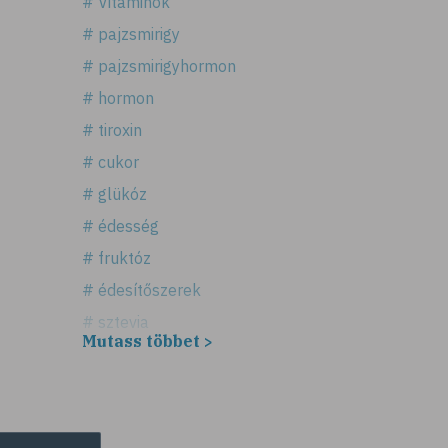
# Vitaminok
# pajzsmirigy
# pajzsmirigyhormon
# hormon
# tiroxin
# cukor
# glükóz
# édesség
# fruktóz
# édesítőszerek
# sztevia
Mutass többet >
# fogadalom
# egészséges életmód
# diéta