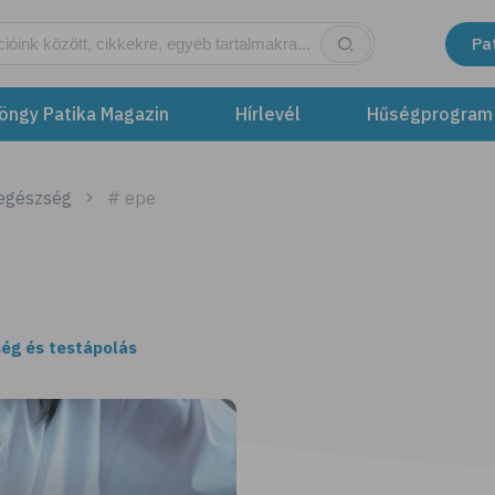
Pa
öngy Patika Magazin
Hírlevél
Hűségprogram
 egészség
# epe
ég és testápolás