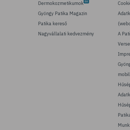
Dermokozmetikumok
Cooki
Gyöngy Patika Magazin
Adatk
Patika kereső
(webo
Nagyvállalati kedvezmény
A Pat
Verse
Impr
Gyön
mobi
Hűsé
Adatk
Hűség
Patik
Munk