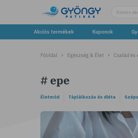
Akciós termékek
Kuponok
Gy
Főoldal
Egészség & Élet
Család és
# epe
Életmód
Táplálkozás és diéta
Széps