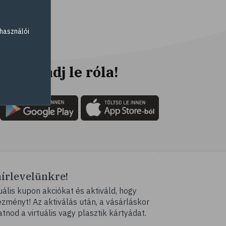
# fogyókúra
# életmódváltás
használói
# célkitűzés
# étkezési napló
# hal
Ne maradj le róla!
# egészséges táplálkozás
# omega-3
# D-vitamin
# A-vitamin
# ásványi anyagok
# reuma
hírlevelünkre!
# ízületi fájdalom
ális kupon akciókat és aktiváld, hogy
# ízületek
ményt! Az aktiválás után, a vásárláskor
# csontok
atnod a virtuális vagy plasztik kártyádat.