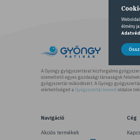
Cooki
Weboldalu
élmény ja
Adatvéd
Össz
A Gyöngy gyógyszertárat közforgalmú gyógyszer
üzemeltető egyes gazdasági társaságok felelnek
gyógyszertár működésért. A Gyöngy gyógyszertára
elérhetőségeit a
Gyógyszertár kereső
oldalon tek
Navigáció
Cég
Akciós termékek
Kapcs