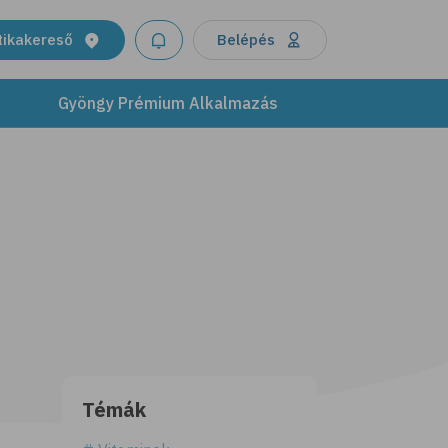
tikakereső
Belépés
Gyöngy Prémium Alkalmazás
Témák