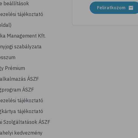
e beállítások
Feliratkozom
ezelési tájékoztató
ldal)
ika Management Kft.
nyjogi szabályzata
esszum
gy Prémium
lalkalmazás ÁSZF
gprogram ÁSZF
ezelési tájékoztató
kártya tájékoztató
ai Szolgáltatások ÁSZF
ahelyi kedvezmény