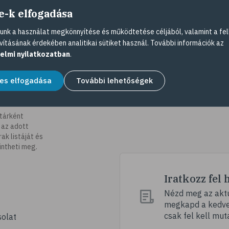
e-k elfogadása
nk a használat megkönnyítése és működtetése céljából, valamint a fel
vításának érdekében analitikai sütiket használ. További információk az
elmi nyilatkozatban
.
es elfogadása
További lehetőségek
tárként
 az adott
k listáját és
intheti meg.
Iratkozz fel 
Nézd meg az aktu
megkapd a kedvez
csak fel kell mut
olat