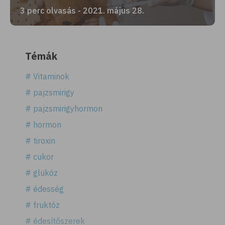
3 perc olvasás - 2021. május 28.
Témák
# Vitaminok
# pajzsmirigy
# pajzsmirigyhormon
# hormon
# tiroxin
# cukor
# glükóz
# édesség
# fruktóz
# édesítőszerek