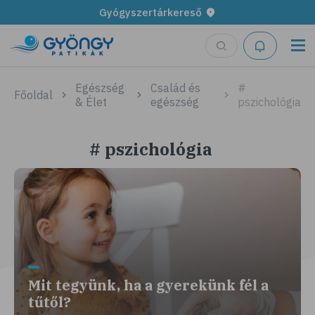
Gyógyszertárkereső
Egészség
Család és
#
Főoldal
& Élet
egészség
pszichológia
# pszichológia
Mit tegyünk, ha a gyerekünk fél a
tűtől?