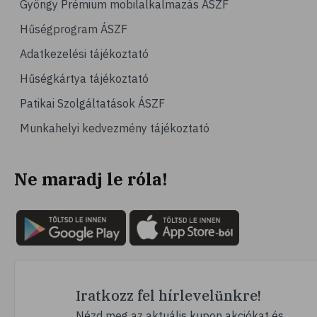
Gyöngy Prémium mobilalkalmazás ÁSZF
# magas vérnyomás
Hűségprogram ÁSZF
# vérnyomásmérés
Adatkezelési tájékoztató
# kardiológia
Hűségkártya tájékoztató
# kardiovaszkuláris betegségek
Patikai Szolgáltatások ÁSZF
# szív- és érrendszer
Munkahelyi kedvezmény tájékoztató
# vérnyomás
# sport
Ne maradj le róla!
# mozgás
# család
# pszichológia
# hátfájás
# gerinc
# vérnyomáscsökkentés
Iratkozz fel hírlevelünkre!
# nátha
Nézd meg az aktuális kupon akciókat és