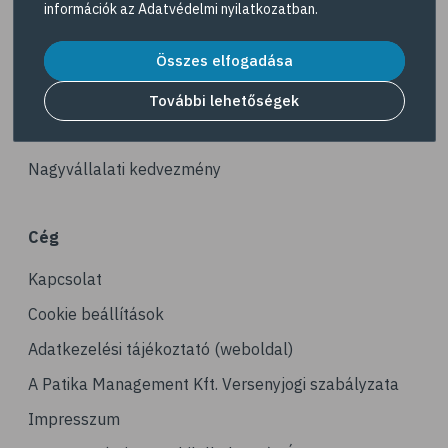
információk az
Adatvédelmi nyilatkozatban
.
# reuma
Akciós termékek
# ízületi fájdalom
Összes elfogadása
Dermokozmetikumok
# ízületek
Gyöngy Patika Magazin
További lehetőségek
# csontok
Patika kereső
# csontritkulás
Nagyvállalati kedvezmény
# porckopás
# derékfájás
Cég
# csonttörés
Kapcsolat
# mozgásszervi problémák
# köszvény
Cookie beállítások
# ínhüvelygyulladás
Adatkezelési tájékoztató (weboldal)
# tél
A Patika Management Kft. Versenyjogi szabályzata
# gyógynövények
Impresszum
# hipertónia