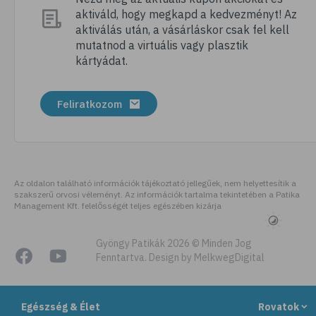
aktiváld, hogy megkapd a kedvezményt! Az
# megfázás
aktiválás után, a vásárláskor csak fel kell
# influenza
mutatnod a virtuális vagy plasztik
kártyádat.
# fertőző betegségek
# vírusok
Feliratkozom
# köhögés
# orrfolyás
# C-vitamin
# immunrendszer
Az oldalon található információk tájékoztató jellegűek, nem helyettesítik a
szakszerű orvosi véleményt. Az információk tartalma tekintetében a Patika
# immunerősítés
Management Kft. felelősségét teljes egészében kizárja
# szellőztetés
# kézmosás
Gyöngy Patikák 2026 © Minden Jog
Fenntartva. Design by MelkwegDigital
# szépségápolás
# bőrápolás
Egészség & Élet
Rovatok
# izlandi zuzmó