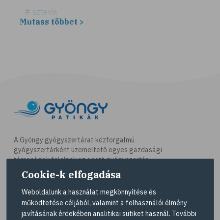
# sztevia
Mutass többet >
# fogadalom
# egészséges életmód
# diéta
# fogyókúra
# életmódváltás
# célkitűzés
# étkezési napló
# hal
A Gyöngy gyógyszertárat közforgalmú
gyógyszertárként üzemeltető egyes gazdasági
# egészséges táplálkozás
társaságok felelnek az adott gyógyszertár
# omega-3
működésért. A Gyöngy gyógyszertárak listáját és
Cookie-k elfogadása
elérhetőségeit a
Gyógyszertár kereső
oldalon
# D-vitamin
tekintheti meg.
Weboldalunk a használat megkönnyítése és
# A-vitamin
működtetése céljából, valamint a felhasználói élmény
Navigáció
javításának érdekében analitikai sütiket használ. További
# ásványi anyagok