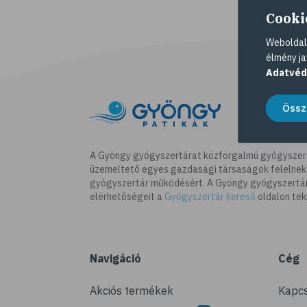
Cooki
Weboldalu
élmény ja
Adatvéd
Össz
A Gyöngy gyógyszertárat közforgalmú gyógyszer
üzemeltető egyes gazdasági társaságok felelnek
gyógyszertár működésért. A Gyöngy gyógyszertára
elérhetőségeit a
Gyógyszertár kereső
oldalon tek
Navigáció
Cég
Akciós termékek
Kapcs