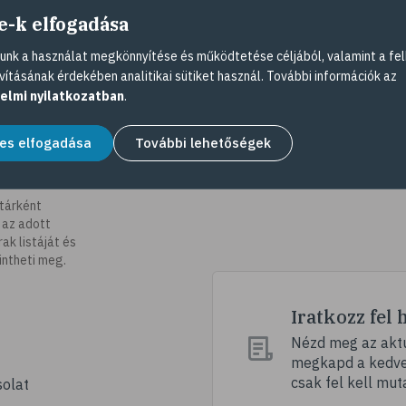
e-k elfogadása
nk a használat megkönnyítése és működtetése céljából, valamint a fel
vításának érdekében analitikai sütiket használ. További információk az
elmi nyilatkozatban
.
es elfogadása
További lehetőségek
tárként
 az adott
k listáját és
intheti meg.
Iratkozz fel 
Nézd meg az aktu
megkapd a kedvez
csak fel kell mut
olat