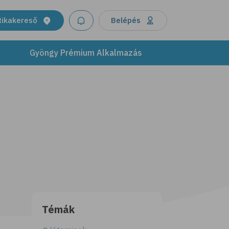
tikakereső
Belépés
Gyöngy Prémium Alkalmazás
Témák