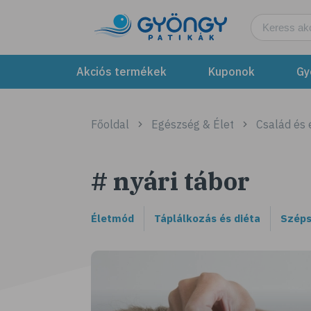
Akciós termékek
Kuponok
Gy
Főoldal
Egészség & Élet
Család és
# nyári tábor
Életmód
Táplálkozás és diéta
Széps