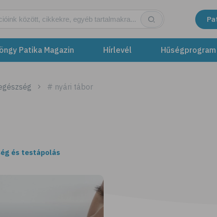
Pa
öngy Patika Magazin
Hírlevél
Hűségprogram
 egészség
# nyári tábor
ég és testápolás