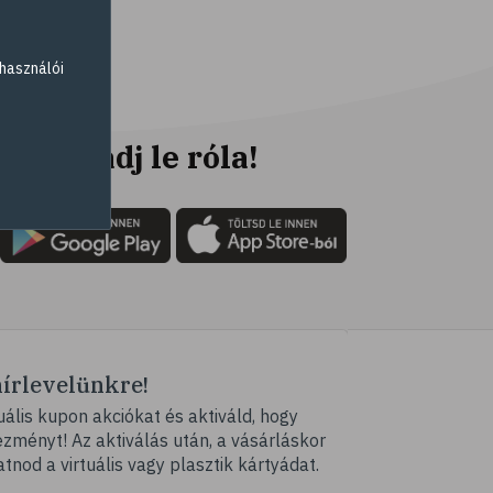
# fogyókúra
# életmódváltás
használói
# célkitűzés
# étkezési napló
# hal
Ne maradj le róla!
# egészséges táplálkozás
# omega-3
# D-vitamin
# A-vitamin
# ásványi anyagok
# reuma
hírlevelünkre!
# ízületi fájdalom
ális kupon akciókat és aktiváld, hogy
# ízületek
ményt! Az aktiválás után, a vásárláskor
# csontok
atnod a virtuális vagy plasztik kártyádat.