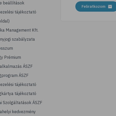
e beállítások
Feliratkozom
ezelési tájékoztató
ldal)
ika Management Kft.
nyjogi szabályzata
esszum
gy Prémium
lalkalmazás ÁSZF
gprogram ÁSZF
ezelési tájékoztató
kártya tájékoztató
ai Szolgáltatások ÁSZF
ahelyi kedvezmény