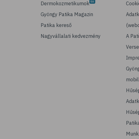
Dermokozmetikumok
Cooki
Gyöngy Patika Magazin
Adatk
Patika kereső
(webo
Nagyvállalati kedvezmény
A Pat
Verse
Impr
Gyön
mobi
Hűsé
Adatk
Hűség
Patik
Munk