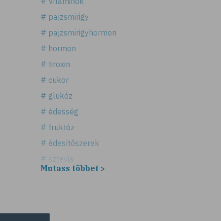
# Vitaminok
# pajzsmirigy
# pajzsmirigyhormon
# hormon
# tiroxin
# cukor
# glükóz
# édesség
# fruktóz
# édesítőszerek
# sztevia
Mutass többet >
# fogadalom
# egészséges életmód
# diéta