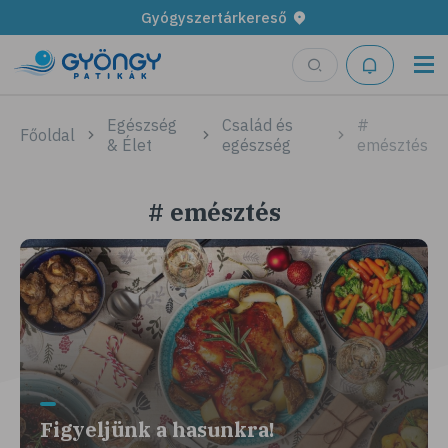
Gyógyszertárkereső
Egészség
Család és
#
Főoldal
& Élet
egészség
emésztés
# emésztés
Figyeljünk a hasunkra!