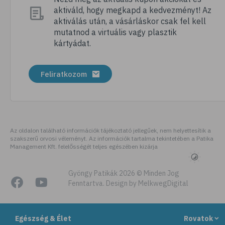
aktiváld, hogy megkapd a kedvezményt! Az
# megfázás
aktiválás után, a vásárláskor csak fel kell
# influenza
mutatnod a virtuális vagy plasztik
kártyádat.
# fertőző betegségek
# vírusok
Feliratkozom
# köhögés
# orrfolyás
# C-vitamin
# immunrendszer
Az oldalon található információk tájékoztató jellegűek, nem helyettesítik a
szakszerű orvosi véleményt. Az információk tartalma tekintetében a Patika
# immunerősítés
Management Kft. felelősségét teljes egészében kizárja
# szellőztetés
# kézmosás
Gyöngy Patikák 2026 © Minden Jog
Fenntartva. Design by MelkwegDigital
# szépségápolás
# bőrápolás
Egészség & Élet
Rovatok
# izlandi zuzmó