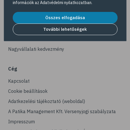
információk az
Adatvédelmi nyilatkozatban
.
# reuma
Akciós termékek
# ízületi fájdalom
Összes elfogadása
Dermokozmetikumok
# ízületek
Gyöngy Patika Magazin
További lehetőségek
# csontok
Patika kereső
# csontritkulás
Nagyvállalati kedvezmény
# porckopás
# derékfájás
Cég
# csonttörés
Kapcsolat
# mozgásszervi problémák
# köszvény
Cookie beállítások
# ínhüvelygyulladás
Adatkezelési tájékoztató (weboldal)
# tél
A Patika Management Kft. Versenyjogi szabályzata
# gyógynövények
Impresszum
# hipertónia