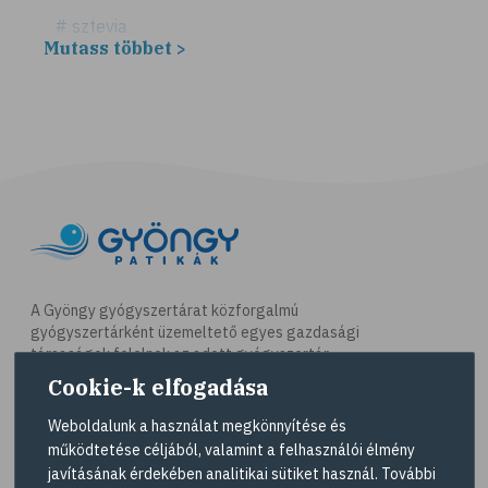
# sztevia
Mutass többet >
# fogadalom
# egészséges életmód
# diéta
# fogyókúra
# életmódváltás
# célkitűzés
# étkezési napló
# hal
A Gyöngy gyógyszertárat közforgalmú
gyógyszertárként üzemeltető egyes gazdasági
# egészséges táplálkozás
társaságok felelnek az adott gyógyszertár
# omega-3
működésért. A Gyöngy gyógyszertárak listáját és
Cookie-k elfogadása
elérhetőségeit a
Gyógyszertár kereső
oldalon
# D-vitamin
tekintheti meg.
Weboldalunk a használat megkönnyítése és
# A-vitamin
működtetése céljából, valamint a felhasználói élmény
Navigáció
javításának érdekében analitikai sütiket használ. További
# ásványi anyagok