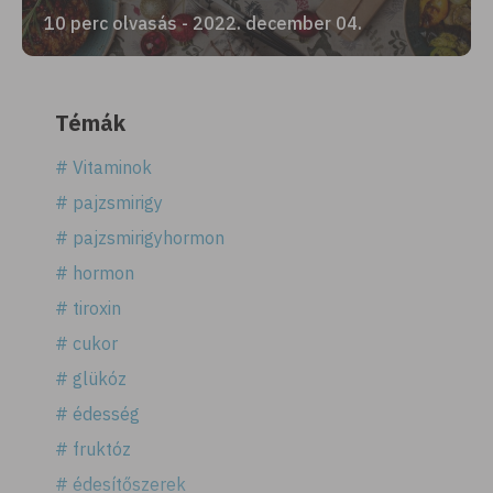
10 perc olvasás - 2022. december 04.
Témák
# Vitaminok
# pajzsmirigy
# pajzsmirigyhormon
# hormon
# tiroxin
# cukor
# glükóz
# édesség
# fruktóz
# édesítőszerek