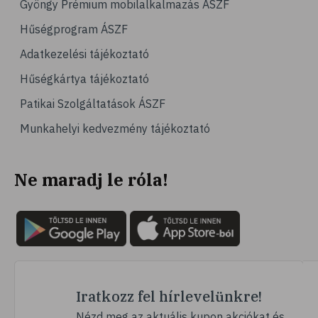
Gyöngy Prémium mobilalkalmazás ÁSZF
# magas vérnyomás
Hűségprogram ÁSZF
# vérnyomásmérés
Adatkezelési tájékoztató
# kardiológia
Hűségkártya tájékoztató
# kardiovaszkuláris betegségek
Patikai Szolgáltatások ÁSZF
# szív- és érrendszer
Munkahelyi kedvezmény tájékoztató
# vérnyomás
# sport
Ne maradj le róla!
# mozgás
# család
# pszichológia
# hátfájás
# gerinc
# vérnyomáscsökkentés
Iratkozz fel hírlevelünkre!
# nátha
Nézd meg az aktuális kupon akciókat és