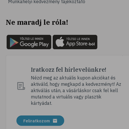
Munkahelyi kedvezmény tájékoztató
# vérnyomás
# sport
Ne maradj le róla!
# mozgás
# család
# pszichológia
# hátfájás
# gerinc
# vérnyomáscsökkentés
Iratkozz fel hírlevelünkre!
# nátha
Nézd meg az aktuális kupon akciókat és
aktiváld, hogy megkapd a kedvezményt! Az
# megfázás
aktiválás után, a vásárláskor csak fel kell
# influenza
mutatnod a virtuális vagy plasztik
kártyádat.
# fertőző betegségek
# vírusok
Feliratkozom
# köhögés