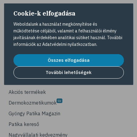
# életmódváltás
Cookie-k elfogadása
# célkitűzés
# étkezési napló
Weboldalunk a használat megkönnyítése és
működtetése céljából, valamint a felhasználói élmény
# hal
A Gyöngy gyógyszertárat közforgalmú
javításának érdekében analitikai sütiket használ. További
gyógyszertárként üzemeltető egyes gazdasági
# egészséges táplálkozás
információk az
Adatvédelmi nyilatkozatban
.
társaságok felelnek az adott gyógyszertár
# omega-3
működésért. A Gyöngy gyógyszertárak listáját és
elérhetőségeit a
Gyógyszertár kereső
oldalon
Összes elfogadása
# D-vitamin
tekintheti meg.
# A-vitamin
További lehetőségek
Navigáció
# ásványi anyagok
# reuma
Akciós termékek
# ízületi fájdalom
Dermokozmetikumok
# ízületek
Gyöngy Patika Magazin
# csontok
Patika kereső
# csontritkulás
Nagyvállalati kedvezmény