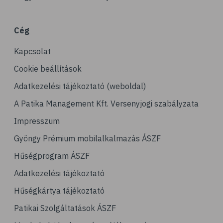
# porckopás
# derékfájás
Cég
# csonttörés
Kapcsolat
# mozgásszervi problémák
# köszvény
Cookie beállítások
# ínhüvelygyulladás
Adatkezelési tájékoztató (weboldal)
# tél
A Patika Management Kft. Versenyjogi szabályzata
# gyógynövények
Impresszum
# hipertónia
Gyöngy Prémium mobilalkalmazás ÁSZF
# magas vérnyomás
Hűségprogram ÁSZF
# vérnyomásmérés
Adatkezelési tájékoztató
# kardiológia
Hűségkártya tájékoztató
# kardiovaszkuláris betegségek
Patikai Szolgáltatások ÁSZF
# szív- és érrendszer