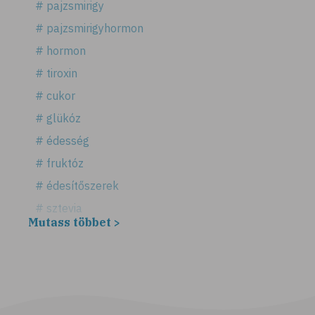
# pajzsmirigy
# pajzsmirigyhormon
# hormon
# tiroxin
# cukor
# glükóz
# édesség
# fruktóz
# édesítőszerek
# sztevia
Mutass többet >
# fogadalom
# egészséges életmód
# diéta
# fogyókúra