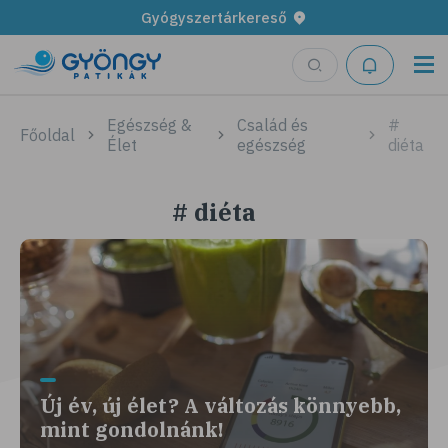
Gyógyszertárkereső
Egészség &
Család és
#
Főoldal
Élet
egészség
diéta
# diéta
Új év, új élet? A változás könnyebb,
mint gondolnánk!