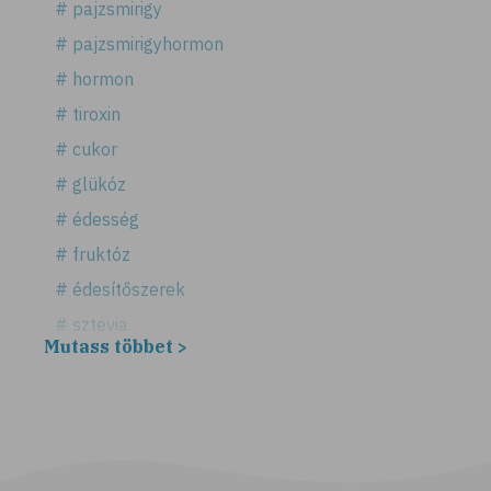
# pajzsmirigy
# pajzsmirigyhormon
# hormon
# tiroxin
# cukor
# glükóz
# édesség
# fruktóz
# édesítőszerek
# sztevia
Mutass többet >
# fogadalom
# egészséges életmód
# diéta
# fogyókúra