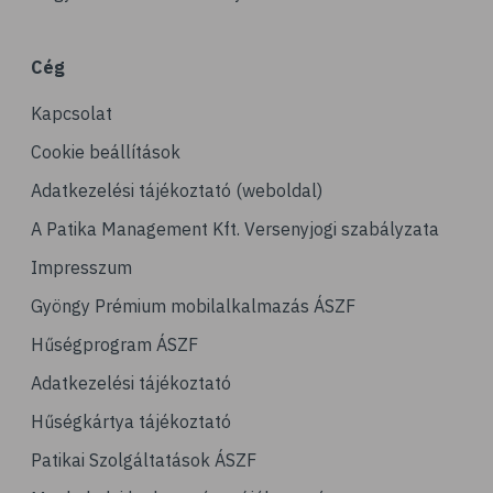
# porckopás
# derékfájás
Cég
# csonttörés
Kapcsolat
# mozgásszervi problémák
# köszvény
Cookie beállítások
# ínhüvelygyulladás
Adatkezelési tájékoztató (weboldal)
# tél
A Patika Management Kft. Versenyjogi szabályzata
# gyógynövények
Impresszum
# hipertónia
Gyöngy Prémium mobilalkalmazás ÁSZF
# magas vérnyomás
Hűségprogram ÁSZF
# vérnyomásmérés
Adatkezelési tájékoztató
# kardiológia
Hűségkártya tájékoztató
# kardiovaszkuláris betegségek
Patikai Szolgáltatások ÁSZF
# szív- és érrendszer