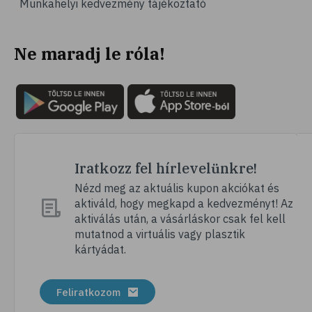
Munkahelyi kedvezmény tájékoztató
# vérnyomás
# sport
Ne maradj le róla!
# mozgás
# család
# pszichológia
# hátfájás
# gerinc
# vérnyomáscsökkentés
Iratkozz fel hírlevelünkre!
# nátha
Nézd meg az aktuális kupon akciókat és
aktiváld, hogy megkapd a kedvezményt! Az
# megfázás
aktiválás után, a vásárláskor csak fel kell
# influenza
mutatnod a virtuális vagy plasztik
kártyádat.
# fertőző betegségek
# vírusok
Feliratkozom
# köhögés