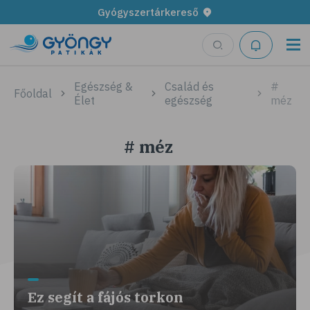
Gyógyszertárkereső
Egészség &
Család és
#
Főoldal
Élet
egészség
méz
# méz
Ez segít a fájós torkon