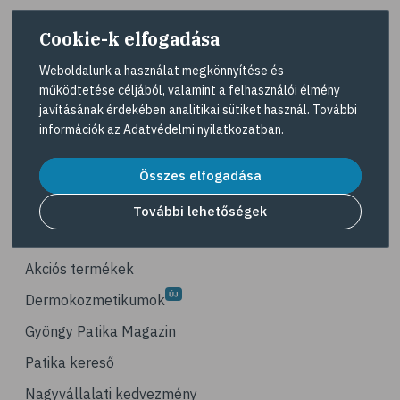
# életmódváltás
Cookie-k elfogadása
# célkitűzés
# étkezési napló
Weboldalunk a használat megkönnyítése és
működtetése céljából, valamint a felhasználói élmény
# hal
A Gyöngy gyógyszertárat közforgalmú
javításának érdekében analitikai sütiket használ. További
gyógyszertárként üzemeltető egyes gazdasági
# egészséges táplálkozás
információk az
Adatvédelmi nyilatkozatban
.
társaságok felelnek az adott gyógyszertár
# omega-3
működésért. A Gyöngy gyógyszertárak listáját és
elérhetőségeit a
Gyógyszertár kereső
oldalon
Összes elfogadása
# D-vitamin
tekintheti meg.
# A-vitamin
További lehetőségek
Navigáció
# ásványi anyagok
# reuma
Akciós termékek
# ízületi fájdalom
Dermokozmetikumok
# ízületek
Gyöngy Patika Magazin
# csontok
Patika kereső
# csontritkulás
Nagyvállalati kedvezmény