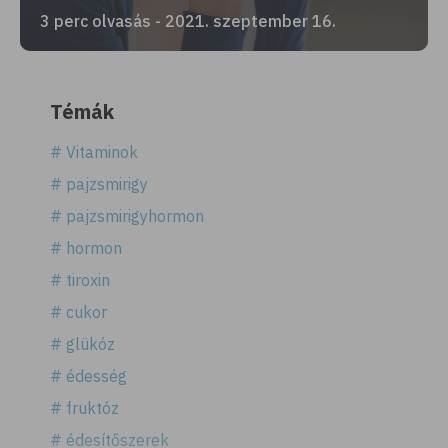
3 perc olvasás - 2021. szeptember 16.
Témák
# Vitaminok
# pajzsmirigy
# pajzsmirigyhormon
# hormon
# tiroxin
# cukor
# glükóz
# édesség
# fruktóz
# édesítőszerek