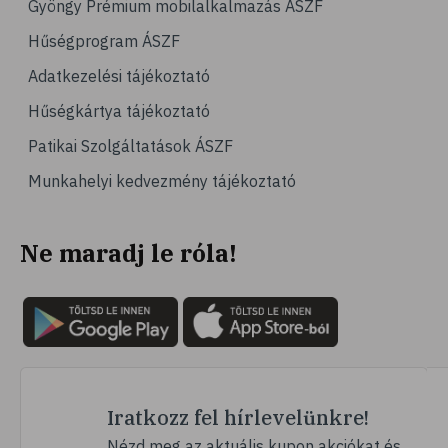
Gyöngy Prémium mobilalkalmazás ÁSZF
# magas vérnyomás
Hűségprogram ÁSZF
# vérnyomásmérés
Adatkezelési tájékoztató
# kardiológia
Hűségkártya tájékoztató
# kardiovaszkuláris betegségek
Patikai Szolgáltatások ÁSZF
# szív- és érrendszer
Munkahelyi kedvezmény tájékoztató
# vérnyomás
# sport
Ne maradj le róla!
# mozgás
# család
# pszichológia
# hátfájás
# gerinc
# vérnyomáscsökkentés
Iratkozz fel hírlevelünkre!
# nátha
Nézd meg az aktuális kupon akciókat és