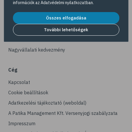
információk az
Adatvédelmi nyilatkozatban
.
# reuma
Akciós termékek
# ízületi fájdalom
Összes elfogadása
Dermokozmetikumok
# ízületek
Gyöngy Patika Magazin
További lehetőségek
# csontok
Patika kereső
# csontritkulás
Nagyvállalati kedvezmény
# porckopás
# derékfájás
Cég
# csonttörés
Kapcsolat
# mozgásszervi problémák
# köszvény
Cookie beállítások
# ínhüvelygyulladás
Adatkezelési tájékoztató (weboldal)
# tél
A Patika Management Kft. Versenyjogi szabályzata
# gyógynövények
Impresszum
# hipertónia