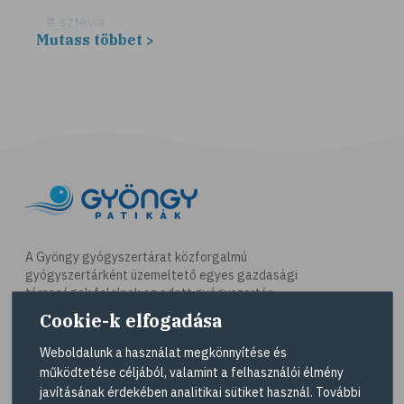
# sztevia
Mutass többet >
# fogadalom
# egészséges életmód
# diéta
# fogyókúra
# életmódváltás
# célkitűzés
# étkezési napló
# hal
A Gyöngy gyógyszertárat közforgalmú
gyógyszertárként üzemeltető egyes gazdasági
# egészséges táplálkozás
társaságok felelnek az adott gyógyszertár
# omega-3
működésért. A Gyöngy gyógyszertárak listáját és
Cookie-k elfogadása
elérhetőségeit a
Gyógyszertár kereső
oldalon
# D-vitamin
tekintheti meg.
Weboldalunk a használat megkönnyítése és
# A-vitamin
működtetése céljából, valamint a felhasználói élmény
Navigáció
javításának érdekében analitikai sütiket használ. További
# ásványi anyagok