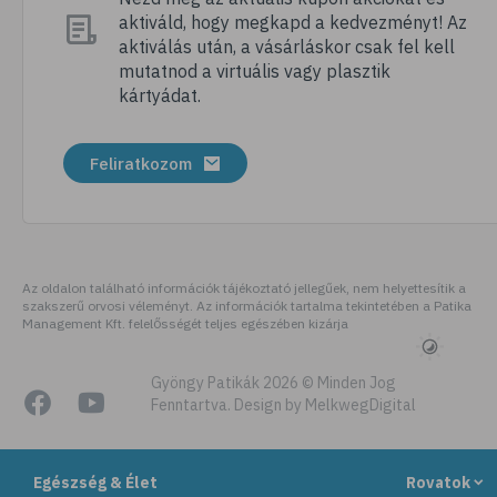
aktiváld, hogy megkapd a kedvezményt! Az
# megfázás
aktiválás után, a vásárláskor csak fel kell
# influenza
mutatnod a virtuális vagy plasztik
kártyádat.
# fertőző betegségek
# vírusok
Feliratkozom
# köhögés
# orrfolyás
# C-vitamin
# immunrendszer
Az oldalon található információk tájékoztató jellegűek, nem helyettesítik a
szakszerű orvosi véleményt. Az információk tartalma tekintetében a Patika
# immunerősítés
Management Kft. felelősségét teljes egészében kizárja
# szellőztetés
# kézmosás
Gyöngy Patikák 2026 © Minden Jog
Fenntartva. Design by MelkwegDigital
# szépségápolás
# bőrápolás
Egészség & Élet
Rovatok
# izlandi zuzmó