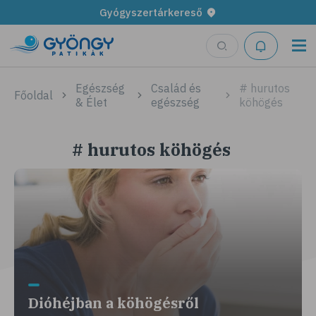
Gyógyszertárkereső
Egészség
Család és
# hurutos
Főoldal
& Élet
egészség
köhögés
# hurutos köhögés
Dióhéjban a köhögésről